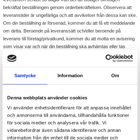
bekräftat beställningen genom orderbekräftelsen. Observera att
leveranstider är ungefärliga och att avvikelser från dessa kan ske.
Om din beställning är försenad, kommer du att få ett meddelande
om detta. Beroende på leveranssätt och/eller beroende på
leverans till företag/privatkund, kommer du att motta en avisering
som visar var och när din beställning ska avhämtas eller tas
emot. Du ansvarar för att du mottar eller löser ut din beställning
under den tid som anges i aviseringen. Paket hämtas i första
hand ut personligen med giltig legitimation och ordernummer. För
Samtycke
Information
Om
outlösta beställningar har vi rätt att ta ut en avgift på upp till 250
kronor för vår hanteringskostnad av beställningen samt för
returfrakten till oss.
Denna webbplats använder cookies
8. Ångerrätt för privatpersoner
Vi använder enhetsidentifierare för att anpassa innehållet
Vid köp av produkter från Webbplatsen har du rätt att ångra din
och annonserna till användarna, tillhandahålla funktioner
beställning inom 14 dagar utan att ange något skäl, med undantag
för sociala medier och analysera vår trafik. Vi
för vad som sägs nedan. Om du vill använda dig av din ångerrätt
vidarebefordrar även sådana identifierare och annan
ska du meddela oss inom 14 dagar från det att du har tagit emot
information från din enhet till de sociala medier och