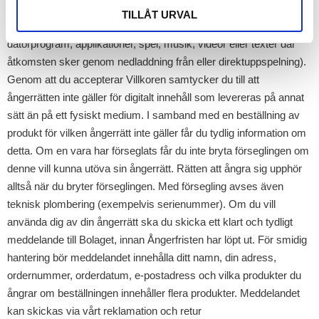
datorprogram med bruten försegling; eller digitalt innehåll som
TILLÅT URVAL
levereras på annat sätt än på ett fysiskt medium (exempelvis
datorprogram, applikationer, spel, musik, videor eller texter där
åtkomsten sker genom nedladdning från eller direktuppspelning).
Genom att du accepterar Villkoren samtycker du till att
ångerrätten inte gäller för digitalt innehåll som levereras på annat
sätt än på ett fysiskt medium. I samband med en beställning av
produkt för vilken ångerrätt inte gäller får du tydlig information om
detta. Om en vara har förseglats får du inte bryta förseglingen om
denne vill kunna utöva sin ångerrätt. Rätten att ångra sig upphör
alltså när du bryter förseglingen. Med försegling avses även
teknisk plombering (exempelvis serienummer). Om du vill
använda dig av din ångerrätt ska du skicka ett klart och tydligt
meddelande till Bolaget, innan Ångerfristen har löpt ut. För smidig
hantering bör meddelandet innehålla ditt namn, din adress,
ordernummer, orderdatum, e-postadress och vilka produkter du
ångrar om beställningen innehåller flera produkter. Meddelandet
kan skickas via vårt reklamation och retur