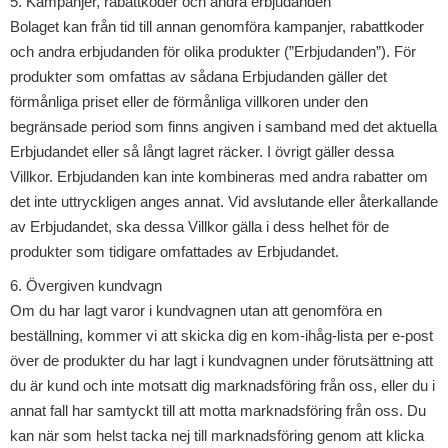
5. Kampanjer, rabattkoder och andra erbjudanden
Bolaget kan från tid till annan genomföra kampanjer, rabattkoder
och andra erbjudanden för olika produkter (”Erbjudanden”). För
produkter som omfattas av sådana Erbjudanden gäller det
förmånliga priset eller de förmånliga villkoren under den
begränsade period som finns angiven i samband med det aktuella
Erbjudandet eller så långt lagret räcker. I övrigt gäller dessa
Villkor. Erbjudanden kan inte kombineras med andra rabatter om
det inte uttryckligen anges annat. Vid avslutande eller återkallande
av Erbjudandet, ska dessa Villkor gälla i dess helhet för de
produkter som tidigare omfattades av Erbjudandet.
6. Övergiven kundvagn
Om du har lagt varor i kundvagnen utan att genomföra en
beställning, kommer vi att skicka dig en kom-ihåg-lista per e-post
över de produkter du har lagt i kundvagnen under förutsättning att
du är kund och inte motsatt dig marknadsföring från oss, eller du i
annat fall har samtyckt till att motta marknadsföring från oss. Du
kan när som helst tacka nej till marknadsföring genom att klicka