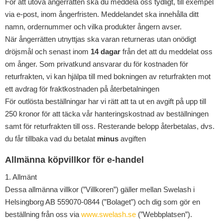
För att utöva ångerrätten ska du meddela oss tydligt, till exempel
via e-post, inom ångerfristen. Meddelandet ska innehålla ditt
namn, ordernummer och vilka produkter ångern avser.
När ångerrätten utnyttjas ska varan returneras utan onödigt
dröjsmål och senast inom
14 dagar
från det att du meddelat oss
om ånger. Som privatkund ansvarar du för kostnaden för
returfrakten, vi kan hjälpa till med bokningen av returfrakten mot
ett avdrag för fraktkostnaden på återbetalningen
För outlösta beställningar har vi rätt att ta ut en avgift på upp till
250 kronor för att täcka vår hanteringskostnad av beställningen
samt för returfrakten till oss. Resterande belopp återbetalas, dvs.
du får tillbaka vad du betalat
minus
avgiften
Allmänna köpvillkor för e-handel
1. Allmänt
Dessa allmänna villkor (”Villkoren”) gäller mellan Swelash i
Helsingborg AB 559070-0844 (”Bolaget”) och dig som gör en
beställning från oss via
www.swelash.se
(”Webbplatsen”).