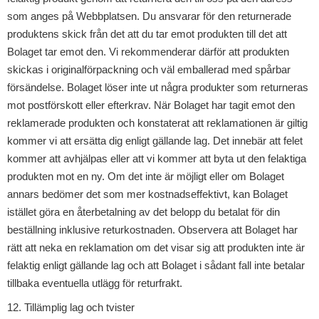
som anges på Webbplatsen. Du ansvarar för den returnerade
produktens skick från det att du tar emot produkten till det att
Bolaget tar emot den. Vi rekommenderar därför att produkten
skickas i originalförpackning och väl emballerad med spårbar
försändelse. Bolaget löser inte ut några produkter som returneras
mot postförskott eller efterkrav. När Bolaget har tagit emot den
reklamerade produkten och konstaterat att reklamationen är giltig
kommer vi att ersätta dig enligt gällande lag. Det innebär att felet
kommer att avhjälpas eller att vi kommer att byta ut den felaktiga
produkten mot en ny. Om det inte är möjligt eller om Bolaget
annars bedömer det som mer kostnadseffektivt, kan Bolaget
istället göra en återbetalning av det belopp du betalat för din
beställning inklusive returkostnaden. Observera att Bolaget har
rätt att neka en reklamation om det visar sig att produkten inte är
felaktig enligt gällande lag och att Bolaget i sådant fall inte betalar
tillbaka eventuella utlägg för returfrakt.
12. Tillämplig lag och tvister