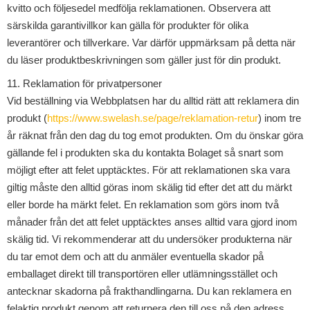
kvitto och följesedel medfölja reklamationen. Observera att
särskilda garantivillkor kan gälla för produkter för olika
leverantörer och tillverkare. Var därför uppmärksam på detta när
du läser produktbeskrivningen som gäller just för din produkt.
11. Reklamation för privatpersoner
Vid beställning via Webbplatsen har du alltid rätt att reklamera din
produkt (
https://www.swelash.se/page/reklamation-retur
) inom tre
år räknat från den dag du tog emot produkten. Om du önskar göra
gällande fel i produkten ska du kontakta Bolaget så snart som
möjligt efter att felet upptäcktes. För att reklamationen ska vara
giltig måste den alltid göras inom skälig tid efter det att du märkt
eller borde ha märkt felet. En reklamation som görs inom två
månader från det att felet upptäcktes anses alltid vara gjord inom
skälig tid. Vi rekommenderar att du undersöker produkterna när
du tar emot dem och att du anmäler eventuella skador på
emballaget direkt till transportören eller utlämningsstället och
antecknar skadorna på frakthandlingarna. Du kan reklamera en
felaktig produkt genom att returnera den till oss på den adress