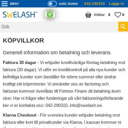
exkl. moms
042-290310
Logga in
P
ri
Meny
KUNDVAGN
ANTAL PRODUKTE
FA
AN
0
0
s
er
vi
KÖPVILLKOR
s
a
Generell information om betalning och leverans
s
Faktura 30 dagar
- Vi erbjuder kreditvärdiga företag betalning mot
faktura (30 dagar). Vi utför en kreditkontroll på alla nya kunder och
befintliga kunder som beställer för större summer eller ändrar
kraftigt sitt köpmönster. Vi använder oss av factoring och
fakturan kommer överlåtas till Fortnox Finans dit betalning även
sker. Har ni frågor eller funderingar på vårt faktureringsförfarande
ber vi er kontakta oss: 042-290310, info@swelash.se.
Klarna Checkout
- För svenska kunder erbjuder betalning mot
faktura eller kort till privatkunder via Klarna. I kassan kommer ni