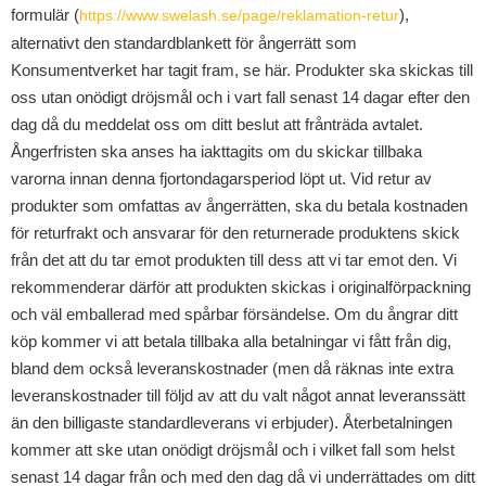
formulär (
),
https://www.swelash.se/page/reklamation-retur
alternativt den standardblankett för ångerrätt som
Konsumentverket har tagit fram, se här. Produkter ska skickas till
oss utan onödigt dröjsmål och i vart fall senast 14 dagar efter den
dag då du meddelat oss om ditt beslut att frånträda avtalet.
Ångerfristen ska anses ha iakttagits om du skickar tillbaka
varorna innan denna fjortondagarsperiod löpt ut. Vid retur av
produkter som omfattas av ångerrätten, ska du betala kostnaden
för returfrakt och ansvarar för den returnerade produktens skick
från det att du tar emot produkten till dess att vi tar emot den. Vi
rekommenderar därför att produkten skickas i originalförpackning
och väl emballerad med spårbar försändelse. Om du ångrar ditt
köp kommer vi att betala tillbaka alla betalningar vi fått från dig,
bland dem också leveranskostnader (men då räknas inte extra
leveranskostnader till följd av att du valt något annat leveranssätt
än den billigaste standardleverans vi erbjuder). Återbetalningen
kommer att ske utan onödigt dröjsmål och i vilket fall som helst
senast 14 dagar från och med den dag då vi underrättades om ditt