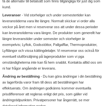
få de alternativ till betalsätt som finns tillgängliga för just dig som
kund.
Leveranser
- Vid storhelger och under semestertider kan
leveranstiderna vara lite längre. Normalt skickar vi order alla
veckor på året men vi reserverar oss att under dessa perioder
kan leveranstiderna vara längre. De produkter som generellt har
längre leveranstider under semester och storhelger är
exempelvis; Lyftok, Godsstöttor, Pallgafflar, Thermoprodukter,
Lyftlängor och vissa kättingdetaljer. Vi reserverar oss också för
eventuell slutförsäljning på lagerprodukter som vi pga
omständigheterna inte kan få hem snabbt. Kontakta alltid oss om
ni har frågor angående er leverans.
Ändring av beställning
- Du kan göra ändringar i din beställning
av lagerförda varor fram till dess att beställningen har
effektuerats. Om ändringen godkänns kommer eventuella
prisdifferenser att regleras enligt det pris, som gäller vid
ändringstidpunkten. Privatpersoner har ångerrätt, se mer
detaljerad information nedan.