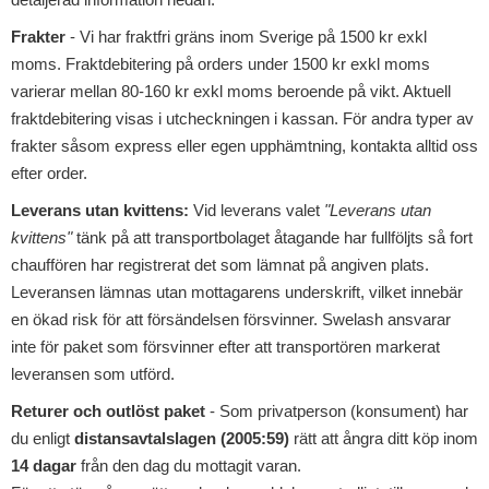
Frakter
- Vi har fraktfri gräns inom Sverige på 1500 kr exkl
moms. Fraktdebitering på orders under 1500 kr exkl moms
varierar mellan 80-160 kr exkl moms beroende på vikt. Aktuell
fraktdebitering visas i utcheckningen i kassan. För andra typer av
frakter såsom express eller egen upphämtning, kontakta alltid oss
efter order.
Leverans utan kvittens:
Vid leverans valet
"Leverans utan
kvittens"
tänk på att transportbolaget åtagande har fullföljts så fort
chauffören har registrerat det som lämnat på angiven plats.
Leveransen lämnas utan mottagarens underskrift, vilket innebär
en ökad risk för att försändelsen försvinner. Swelash ansvarar
inte för paket som försvinner efter att transportören markerat
leveransen som utförd.
Returer och outlöst paket
- Som privatperson (konsument) har
du enligt
distansavtalslagen (2005:59)
rätt att ångra ditt köp inom
14 dagar
från den dag du mottagit varan.