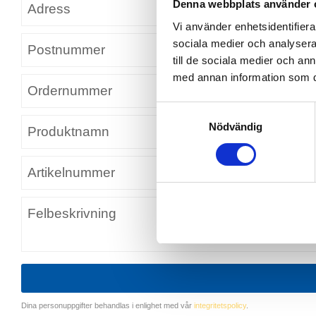
Denna webbplats använder 
Vi använder enhetsidentifierar
sociala medier och analysera 
till de sociala medier och a
med annan information som du 
S
Nödvändig
a
m
t
y
c
k
e
s
v
a
l
Dina personuppgifter behandlas i enlighet med vår
integritetspolicy
.