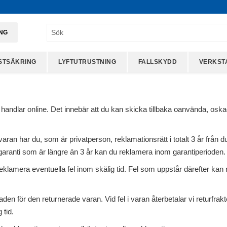
ING
STSÄKRING
LYFTUTRUSTNING
FALLSKYDD
VERKST
 handlar online. Det innebär att du kan skicka tillbaka oanvända, osk
 varan har du, som är privatperson, reklamationsrätt i totalt 3 år frå
 garanti som är längre än 3 år kan du reklamera inom garantiperioden.
era eventuella fel inom skälig tid. Fel som uppstår därefter kan rekl
naden för den returnerade varan. Vid fel i varan återbetalar vi returfra
 tid.