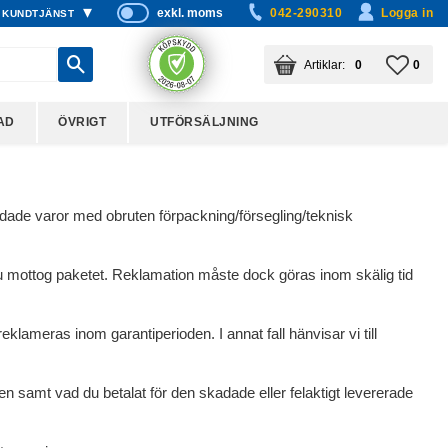
exkl. moms
042-290310
Logga in
KUNDTJÄNST
P
ri
KUNDVAGN
ANTAL PRODUKTER:
FAVO
ANTA
0
0
s
er
vi
AD
ÖVRIGT
UTFÖRSÄLJNING
s
a
s
adade varor med obruten förpackning/försegling/teknisk
n du mottog paketet. Reklamation måste dock göras inom skälig tid
ameras inom garantiperioden. I annat fall hänvisar vi till
kten samt vad du betalat för den skadade eller felaktigt levererade