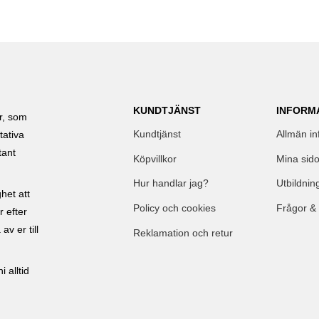
KUNDTJÄNST
INFORM
ar, som
Kundtjänst
Allmän in
tativa
tant
Köpvillkor
Mina sido
Hur handlar jag?
Utbildnin
het att
Policy och cookies
Frågor &
r efter
av er till
Reklamation och retur
 alltid