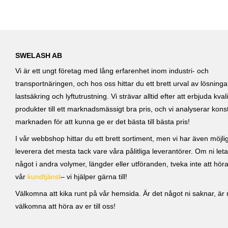
SWELASH AB
Vi är ett ungt företag med lång erfarenhet inom industri- och
transportnäringen, och hos oss hittar du ett brett urval av lösning
lastsäkring och lyftutrustning. Vi strävar alltid efter att erbjuda kvali
produkter till ett marknadsmässigt bra pris, och vi analyserar kons
marknaden för att kunna ge er det bästa till bästa pris!
I vår webbshop hittar du ett brett sortiment, men vi har även möjlig
leverera det mesta tack vare våra pålitliga leverantörer. Om ni leta
något i andra volymer, längder eller utföranden, tveka inte att höra 
vår
kundtjänst
– vi hjälper gärna till!
Välkomna att kika runt på vår hemsida. Är det något ni saknar, är ni
välkomna att höra av er till oss!