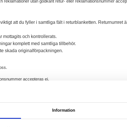
och reklamationer utan godkänt retur- eller reklamationsnummer accept
ktigt att du fyller i samtliga fält i returblanketten. Returnumret 
r mottagits och kontrollerats.
kningar komplett med samtliga tillbehör.
 inte skada originalförpackningen.
 oss.
tionsnummer accepteras ej.
Information