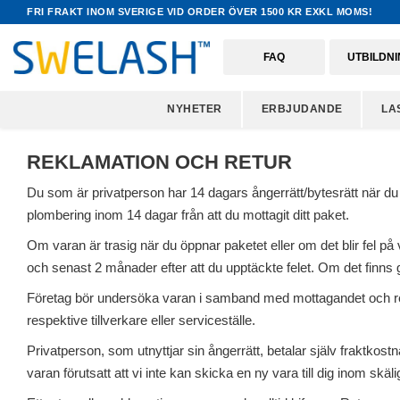
FRI FRAKT INOM SVERIGE VID ORDER ÖVER 1500 KR EXKL MOMS!
FAQ
UTBILDN
NYHETER
ERBJUDANDE
LA
REKLAMATION OCH RETUR
Du som är privatperson har 14 dagars ångerrätt/bytesrätt när du
plombering inom 14 dagar från att du mottagit ditt paket.
Om varan är trasig när du öppnar paketet eller om det blir fel på
och senast 2 månader efter att du upptäckte felet. Om det finns
Företag bör undersöka varan i samband med mottagandet och reklam
respektive tillverkare eller serviceställe.
Privatperson, som utnyttjar sin ångerrätt, betalar själv fraktkost
varan förutsatt att vi inte kan skicka en ny vara till dig inom skälig