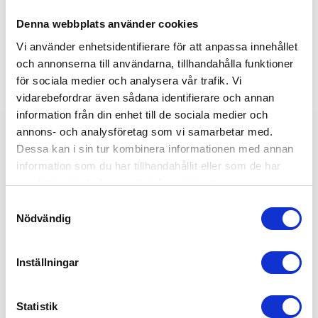
Denna webbplats använder cookies
Vi använder enhetsidentifierare för att anpassa innehållet
och annonserna till användarna, tillhandahålla funktioner
för sociala medier och analysera vår trafik. Vi
vidarebefordrar även sådana identifierare och annan
information från din enhet till de sociala medier och
annons- och analysföretag som vi samarbetar med.
Dessa kan i sin tur kombinera informationen med annan
information som du har tillhandahållit eller som de har
samlat in när du har använt deras tjänster.
S
Nödvändig
a
m
t
Inställningar
y
c
k
Statistik