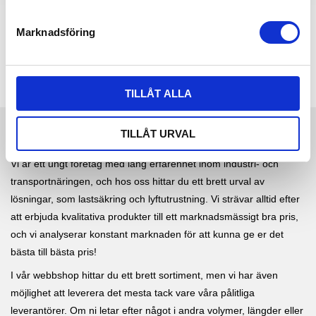
e
s
Marknadsföring
v
a
l
TILLÅT ALLA
TILLÅT URVAL
SWELASH AB
Vi är ett ungt företag med lång erfarenhet inom industri- och
transportnäringen, och hos oss hittar du ett brett urval av
lösningar, som lastsäkring och lyftutrustning. Vi strävar alltid efter
att erbjuda kvalitativa produkter till ett marknadsmässigt bra pris,
och vi analyserar konstant marknaden för att kunna ge er det
bästa till bästa pris!
I vår webbshop hittar du ett brett sortiment, men vi har även
möjlighet att leverera det mesta tack vare våra pålitliga
leverantörer. Om ni letar efter något i andra volymer, längder eller