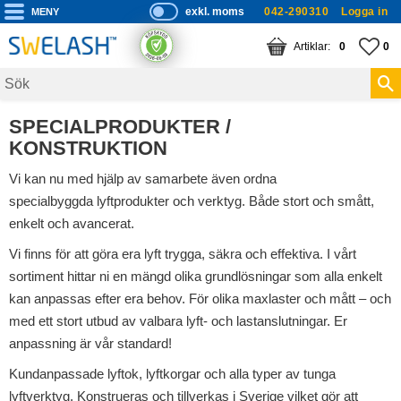
exkl. moms
042-290310
Logga in
P
ri
Meny
KUNDVAGN
ANTAL PRODUKTE
FA
AN
0
0
s
er
vi
SPECIALPRODUKTER /
s
KONSTRUKTION
a
s
Vi kan nu med hjälp av samarbete även ordna
specialbyggda lyftprodukter och verktyg. Både stort och smått,
enkelt och avancerat.
Vi finns för att göra era lyft trygga, säkra och effektiva. I vårt
sortiment hittar ni en mängd olika grundlösningar som alla enkelt
kan anpassas efter era behov. För olika maxlaster och mått – och
med ett stort utbud av valbara lyft- och lastanslutningar. Er
anpassning är vår standard!
Kundanpassade lyftok, lyftkorgar och alla typer av tunga
lyftverktyg. Konstrueras och tillverkas i Sverige vilket gör att