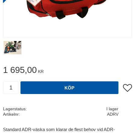
1 695,00
KR
Antal
Lägg t
KÖP
Lagerstatus
I lager
Artikelnr
ADRV
Standard ADR-väska som klarar de flest behov vid ADR-