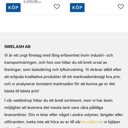
1 370,00
KR
KÖP
KÖP
SWELASH AB
Vi är ett ungt företag med lång erfarenhet inom industri- och
transportnäringen, och hos oss hittar du ett brett urval av
lösningar, som lastsäkring och lyftutrustning. Vi strävar alltid efter
att erbjuda kvalitativa produkter till ett marknadsmässigt bra pris,
och vi analyserar konstant marknaden för att kunna ge er det
bästa till bästa pris!
I vår webbshop hittar du ett brett sortiment, men vi har även
möjlighet att leverera det mesta tack vare våra pålitliga
leverantörer. Om ni letar efter något i andra volymer, längder eller
utföranden, tveka inte att höra av er till vår
kundtjänst
– vi hjälper