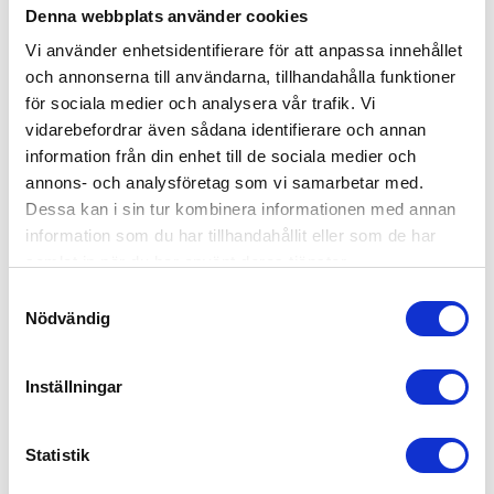
Denna webbplats använder cookies
Vi använder enhetsidentifierare för att anpassa innehållet
och annonserna till användarna, tillhandahålla funktioner
för sociala medier och analysera vår trafik. Vi
vidarebefordrar även sådana identifierare och annan
information från din enhet till de sociala medier och
annons- och analysföretag som vi samarbetar med.
Dessa kan i sin tur kombinera informationen med annan
information som du har tillhandahållit eller som de har
samlat in när du har använt deras tjänster.
VARNINGSSKYLT BRED 
ADR-SKYLT NEUTRAL 
LAST VIKBAR 1200 X 
400X300MM VIKBAR RF 
S
400MM
STÅL
Varningsskylt bred last |
ADR-SKYLT NEUTRAL,
Nödvändig
a
Vikbar|1200 x 400 x 2 mm
HORISONTELLT VIKBAR
m
t
Inställningar
y
1 227,00
535,00
KR
KR
c
KÖP
KÖP
k
Statistik
e