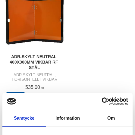
ADR-SKYLT NEUTRAL 
400X300MM VIKBAR RF 
STÅL
ADR-SKYLT NEUTRAL,
HORISONTELLT VIKBAR
535,00
KR
KÖP
Lägg till i favoriter
Samtycke
Information
Om
RELATERADE PRODUKTER