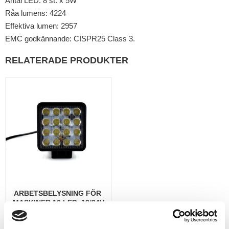
Antal LED: 8 st. x 5W
Råa lumens: 4224
Effektiva lumen: 2957
EMC godkännande: CISPR25 Class 3.
RELATERADE PRODUKTER
ARBETSBELYSNING FÖR 
MASKINER 16 LED  12/24V
Arbetsbelysning för maskiner 16
Led 12/24V.