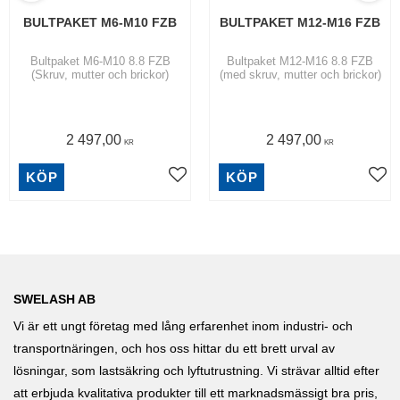
BULTPAKET M6-M10 FZB
BULTPAKET M12-M16 FZB
Bultpaket M6-M10 8.8 FZB
Bultpaket M12-M16 8.8 FZB
(Skruv, mutter och brickor)
(med skruv, mutter och brickor)
2 497,00
2 497,00
KR
KR
KÖP
KÖP
SWELASH AB
Vi är ett ungt företag med lång erfarenhet inom industri- och
transportnäringen, och hos oss hittar du ett brett urval av
lösningar, som lastsäkring och lyftutrustning. Vi strävar alltid efter
att erbjuda kvalitativa produkter till ett marknadsmässigt bra pris,