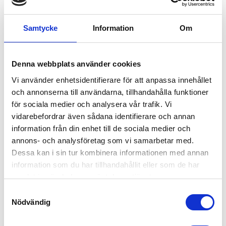
GRIP LATEX 12PAR
GRIP 12PAR
Vinterfodrad arbetshandske
Vattentät arbetshandska
Samtycke
Information
Om
897,00
588,00
KR
KR
INFO
INFO
Lägg till i favoriter
Lägg
Denna webbplats använder cookies
Vi använder enhetsidentifierare för att anpassa innehållet
och annonserna till användarna, tillhandahålla funktioner
RELATERADE PRODUKTER
för sociala medier och analysera vår trafik. Vi
vidarebefordrar även sådana identifierare och annan
information från din enhet till de sociala medier och
annons- och analysföretag som vi samarbetar med.
Dessa kan i sin tur kombinera informationen med annan
information som du har tillhandahållit eller som de har
samlat in när du har använt deras tjänster.
S
Nödvändig
a
m