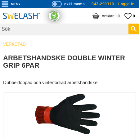
exkl. moms
042-290310
Logga in
P
ri
Meny
KUNDVAGN
ANTAL PRODUKTE
FA
AN
0
0
s
er
vi
VERKSTAD
s
a
ARBETSHANDSKE DOUBLE WINTER
s
GRIP 6PAR
Dubbeldoppad och vinterfodrad arbetshandske