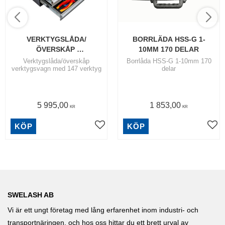
VERKTYGSLÅDA/
BORRLÄDA HSS-G 1-
ÖVERSKÅP 
10MM 170 DELAR
VERKTYGSVAGN MED 147 
Verktygslåda/överskåp
Borrlåda HSS-G 1-10mm 170
verktygsvagn med 147 verktyg
delar
VERKTYG
5 995,00
1 853,00
KR
KR
KÖP
KÖP
SWELASH AB
Vi är ett ungt företag med lång erfarenhet inom industri- och
transportnäringen, och hos oss hittar du ett brett urval av