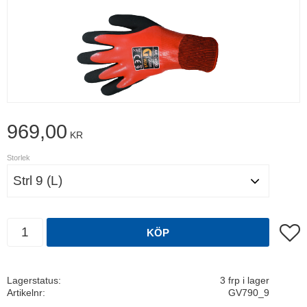
969,00
KR
Storlek
Antal
Lägg t
KÖP
Lagerstatus
3 frp i lager
Artikelnr
GV790_9