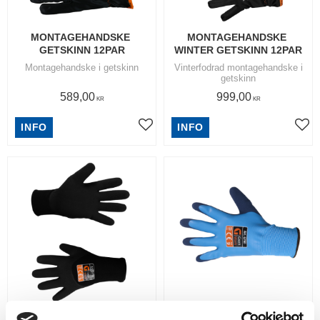
MONTAGEHANDSKE 
MONTAGEHANDSKE 
GETSKINN 12PAR
WINTER GETSKINN 12PAR
Montagehandske i getskinn
Vinterfodrad montagehandske i
getskinn
589,00
999,00
KR
KR
INFO
INFO
Lägg till i favoriter
Lägg
ARBETSHANDSKE WINTER 
ARBETSHANDSKE AQUA 