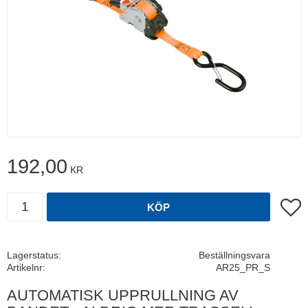
192,00
KR
Antal
Lägg t
KÖP
Lagerstatus
Beställningsvara
Artikelnr
AR25_PR_S
AUTOMATISK UPPRULLNING AV