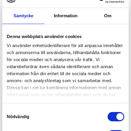
AUTOROLL 35MM 1000KG 
AUTOROLL 500 KG
ENKELKROK (STYCK)
Samtycke
Information
Om
Köp självupprullande
Köp självupprullande
spännband 5,0 mtr med
spännband 3,0 mtr med krokar
enkelkrokar | Undvik trassel
| Undvik trassel med smart
med smart automatisk
automatisk upprullning av
upprullning av spännband |
spännband | Spännband &
Denna webbplats använder cookies
Spännband & Bandsurrning
Bandsurrning
255,00
128,00
KR
KR
Vi använder enhetsidentifierare för att anpassa innehållet
och annonserna till användarna, tillhandahålla funktioner
KÖP
INFO
för sociala medier och analysera vår trafik. Vi
vidarebefordrar även sådana identifierare och annan
ANDRA KÖPTE ÄVEN
information från din enhet till de sociala medier och
annons- och analysföretag som vi samarbetar med.
Dessa kan i sin tur kombinera informationen med annan
information som du har tillhandahållit eller som de har
samlat in när du har använt deras tjänster.
S
Nödvändig
a
m