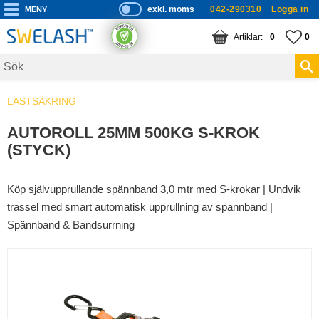
exkl. moms
042-290310
Logga in
P
ri
Meny
KUNDVAGN
ANTAL PRODUKTE
FA
AN
0
0
s
er
vi
LASTSÄKRING
s
a
AUTOROLL 25MM 500KG S-KROK
s
(STYCK)
Köp självupprullande spännband 3,0 mtr med S-krokar | Undvik
trassel med smart automatisk upprullning av spännband |
Spännband & Bandsurrning