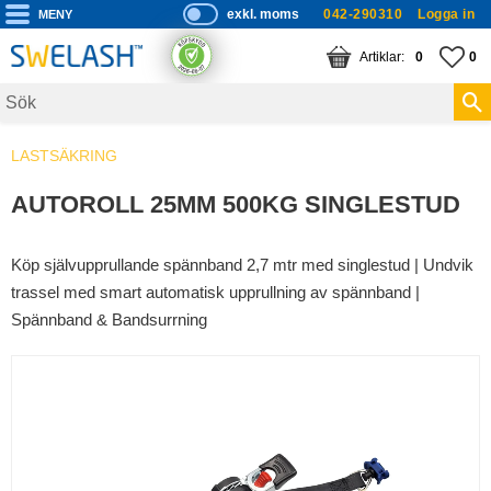
exkl. moms
042-290310
Logga in
P
ri
Meny
KUNDVAGN
ANTAL PRODUKTE
FA
AN
0
0
s
er
vi
LASTSÄKRING
s
a
AUTOROLL 25MM 500KG SINGLESTUD
s
Köp självupprullande spännband 2,7 mtr med singlestud | Undvik
trassel med smart automatisk upprullning av spännband |
Spännband & Bandsurrning