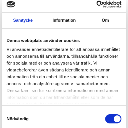
AUTOROLL 500 KG
AUTOROLL 35MM 1000KG 
ENKELKROK (STYCK)
Samtycke
Information
Om
Köp självupprullande
Köp självupprullande
spännband 3,0 mtr med krokar
spännband 5,0 mtr med
| Undvik trassel med smart
enkelkrokar | Undvik trassel
automatisk upprullning av
med smart automatisk
Denna webbplats använder cookies
spännband | Spännband &
upprullning av spännband |
Bandsurrning
Spännband & Bandsurrning
Vi använder enhetsidentifierare för att anpassa innehållet
128,00
255,00
KR
KR
och annonserna till användarna, tillhandahålla funktioner
KÖP
INFO
för sociala medier och analysera vår trafik. Vi
vidarebefordrar även sådana identifierare och annan
information från din enhet till de sociala medier och
ANDRA KÖPTE ÄVEN
annons- och analysföretag som vi samarbetar med.
Dessa kan i sin tur kombinera informationen med annan
11
%
13
%
information som du har tillhandahållit eller som de har
samlat in när du har använt deras tjänster.
S
Nödvändig
a
m