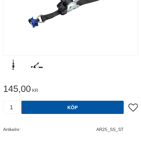
145,00
KR
Antal
Lägg t
KÖP
Artikelnr
AR25_SS_ST