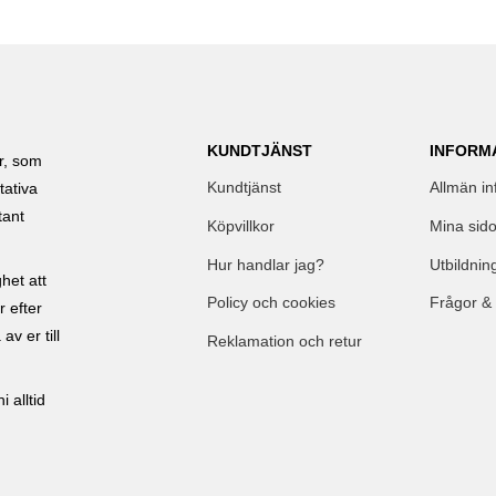
KUNDTJÄNST
INFORM
ar, som
Kundtjänst
Allmän in
tativa
tant
Köpvillkor
Mina sido
Hur handlar jag?
Utbildnin
het att
Policy och cookies
Frågor &
r efter
av er till
Reklamation och retur
 alltid