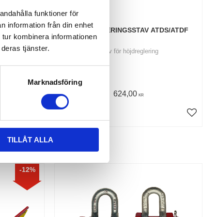
andahålla funktioner för
n information från din enhet
JUSTERBAR
HÖJDREGLERINGSSTAV ATDS/ATDF
 tur kombinera informationen
deras tjänster.
0 mtr
Stav för höjdreglering
Marknadsföring
624,00
KR
KÖP
TILLÅT ALLA
12
%