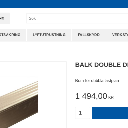
ING
STSÄKRING
LYFTUTRUSTNING
FALLSKYDD
VERKST
BALK DOUBLE D
Bom för dubbla lastplan
1 494,00
KR
Antal