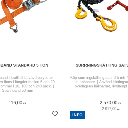
BAND STANDARD 5 TON
SURRNINGSKÄTTING SATS
nd i kraftfull tätvävd polyester.
Köp surrningskätting sats 3,5 mtr 4
 finns i längder mellan 6 och 20
st spännare. | Använd kättingsurrningar för
kommer i 10, 100 och 240 pack. |
överlägsen hållbarhet, livslängd
Spännband 50 mm
116,00
2 570,00
KR
KR
2 917,00
KR
INFO