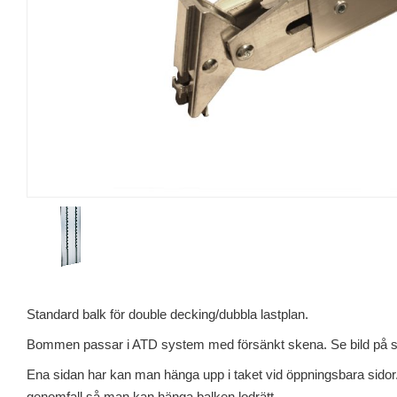
Standard balk för double decking/dubbla lastplan.
Bommen passar i ATD system med försänkt skena. Se bild på 
Ena sidan har kan man hänga upp i taket vid öppningsbara sidor. 
genomfall så man kan hänga balken lodrätt.