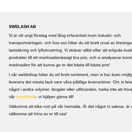
SWELASH AB
Vi är ett ungt företag med lång erfarenhet inom industri- och
transportnäringen, och hos oss hittar du ett brett urval av lösning
lastsäkring och lyftutrustning. Vi strävar alltid efter att erbjuda kvali
produkter till ett marknadsmässigt bra pris, och vi analyserar kons
marknaden för att kunna ge er det bästa till bästa pris!
I vår webbshop hittar du ett brett sortiment, men vi har även möjlig
leverera det mesta tack vare våra pålitliga leverantörer. Om ni leta
något i andra volymer, längder eller utföranden, tveka inte att höra 
vår
kundtjänst
– vi hjälper gärna till!
Välkomna att kika runt på vår hemsida. Är det något ni saknar, är ni
välkomna att höra av er till oss!