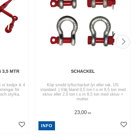
 3,5 MTR
SCHACKEL
 st kedjor & 4
Köp smidd lyftschackel lyr eller rak, US
standard. | Välj bland 0,5 ton t.o.m 8,5 ton med
 och styrka.
skruv eller 2,0 ton t.o.m 8,5 ton med skruv +
mutter.
23,00
KR
INFO