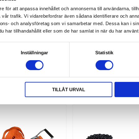
e för att anpassa innehållet och annonserna till användarna, tillh
vår trafik. Vi vidarebefordrar även sådana identifierare och anna
TBOM F, COMBISKENA
KLÄMBALK KAPELLPLANK 
nnons- och analysföretag som vi samarbetar med. Dessa kan i sin
har tillhandahållit eller som de har samlat in när du har använt 
kombiskena 2,34-2,63 mtr
För kapelltrailer 2,40-2,7
Inställningar
Statistik
1 250,00
937,00
KR
KR
KÖP
TILLÅT URVAL