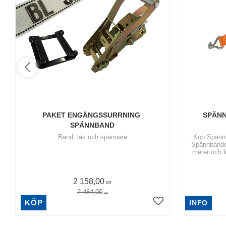
PAKET ENGÅNGSSURRNING 
SPÄNN
SPÄNNBAND
Band, lås och spännare
Köp Spännba
Spännbanden
meter och 
2 158,00
KR
2 464,00
KR
KÖP
INFO