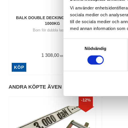
Vi använder enhetsidentifierar
sociala medier och analysera 
BALK DOUBLE DECKING STANDARD 
LAS
till de sociala medier och a
1000KG
med annan information som du 
Bom för dubbla lastplan
För 
S
Nödvändig
a
1 308,00
m
KR
t
KÖP
KÖP
y
c
k
ANDRA KÖPTE ÄVEN
e
s
12
%
v
a
l