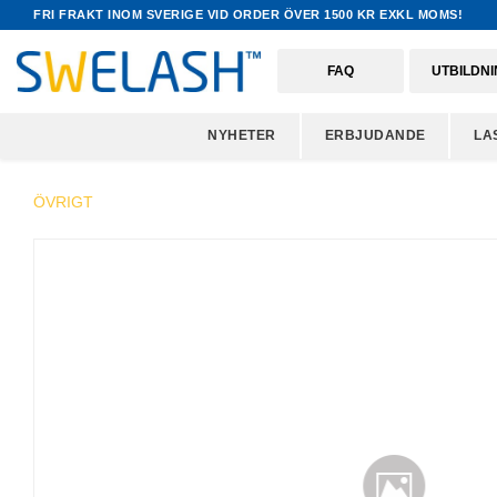
FRI FRAKT INOM SVERIGE VID ORDER ÖVER 1500 KR EXKL MOMS!
FAQ
UTBILDN
NYHETER
ERBJUDANDE
LA
ÖVRIGT