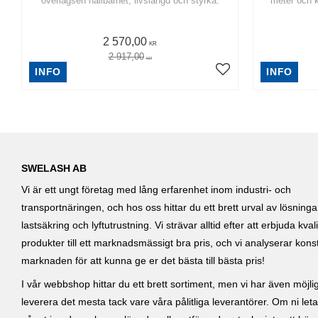
överlägsen hållbarhet, livslängd och styrka.
meter och 
2 570,00
KR
2 917,00
KR
INFO
INFO
SWELASH AB
Vi är ett ungt företag med lång erfarenhet inom industri- och
transportnäringen, och hos oss hittar du ett brett urval av lösning
lastsäkring och lyftutrustning. Vi strävar alltid efter att erbjuda kvali
produkter till ett marknadsmässigt bra pris, och vi analyserar kons
marknaden för att kunna ge er det bästa till bästa pris!
I vår webbshop hittar du ett brett sortiment, men vi har även möjlig
leverera det mesta tack vare våra pålitliga leverantörer. Om ni leta