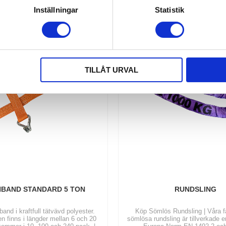
Inställningar
Statistik
TILLÅT URVAL
BAND STANDARD 5 TON
RUNDSLING
nd i kraftfull tätvävd polyester.
Köp Sömlös Rundsling | Våra 
 finns i längder mellan 6 och 20
sömlösa rundsling är tillverkade e