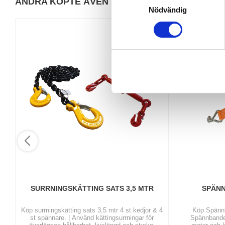
ANDRA KÖPTE ÄVEN
Nödvändig
a
m
12
%
t
y
c
k
e
s
v
a
l
SURRNINGSKÄTTING SATS 3,5 MTR
SPÄNN
Köp surrningskätting sats 3,5 mtr 4 st kedjor & 4
Köp Spännba
st spännare. | Använd kättingsurrningar för
Spännbanden