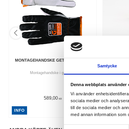
MONTAGEHANDSKE GETSKINN 12PAR
PAPPERSR
Samtycke
Montagehandske i getskinn
​Godkänd
färdskrivar
Denna webbplats använder 
Vi använder enhetsidentifierar
589,00
KR
sociala medier och analysera 
till de sociala medier och a
INFO
INFO
med annan information som du 
S