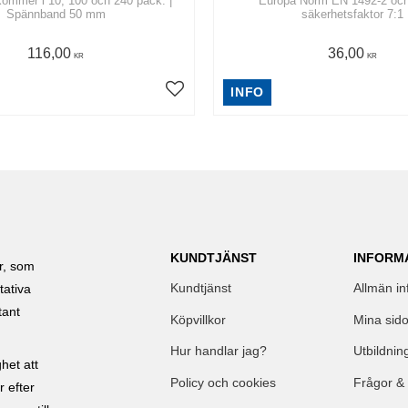
kommer i 10, 100 och 240 pack. |
Europa Norm EN 1492-2 och
Spännband 50 mm
säkerhetsfaktor 7:1
116,00
36,00
KR
KR
INFO
KUNDTJÄNST
INFORM
ar, som
Kundtjänst
Allmän in
tativa
tant
Köpvillkor
Mina sido
Hur handlar jag?
Utbildnin
het att
Policy och cookies
Frågor &
r efter