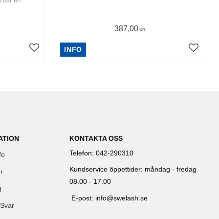
 har en
387,00
KR
INFO
ATION
KONTAKTA OSS
Telefon: 042-290310
fo
Kundservice öppettider: måndag - fredag
r
08.00 - 17.00
g
E-post: info@swelash.se
 Svar