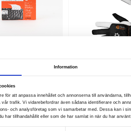
ULLAR FÖR FÄRDSKRIVARE 
MONTAGEHANDSKE WINTER 
Information
VDO
12PAR
a färdskrivarrullar för digitala
Vinterfodrad montagehandske 
e | Levereras i förpackning med 3
rullar i varje
cookies
e för att anpassa innehållet och annonserna till användarna, tillh
179,00
999,00
KR
KR
vår trafik. Vi vidarebefordrar även sådana identifierare och anna
nnons- och analysföretag som vi samarbetar med. Dessa kan i sin
INFO
har tillhandahållit eller som de har samlat in när du har använt 