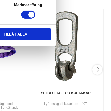
Marknadsföring
TILLÅT ALLA
LYFTBESLAG FÖR KULANKARE
färgkodade
Lyftbeslag till kulankare 1-10T
nligt gällande