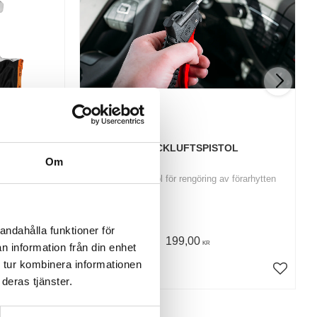
GETSKINN 
TRYCKLUFTSPISTOL
Om
i getskinn
Tryckluftspistol för rengöring av förarhytten
andahålla funktioner för
199,00
KR
n information från din enhet
 tur kombinera informationen
INFO
deras tjänster.