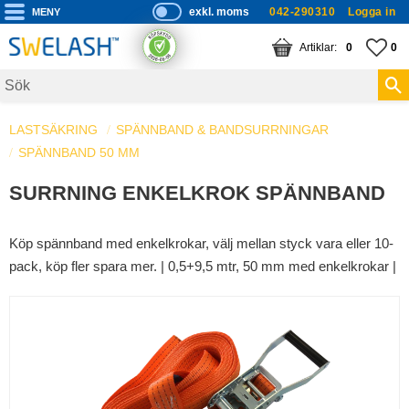
exkl. moms
042-290310
Logga in
P
ri
Meny
KUNDVAGN
ANTAL PRODUKTE
FA
AN
0
0
s
er
vi
LASTSÄKRING
SPÄNNBAND & BANDSURRNINGAR
s
SPÄNNBAND 50 MM
a
s
SURRNING ENKELKROK SPÄNNBAND
Köp spännband med enkelkrokar, välj mellan styck vara eller 10-
pack, köp fler spara mer. | 0,5+9,5 mtr, 50 mm med enkelkrokar |