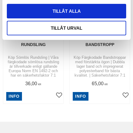
l
TILLÅT ALLA
TILLÅT URVAL
RUNDSLING
BANDSTROPP
Köp Sömlös Rundsling | Våra
Köp Färgkodade Bandstroppar
färgkodade sömlösa rundsling
med förstärkta ögon | Dubbla
är tillverkade enligt gällande
lager band och impregnerat
Europa Norm EN 1492-2 och
polyesterband för bästa
har en säkerhetsfaktor 7:1
kvalitet. | Säkerhetsfaktor 7:1
36,00
65,00
KR
KR
INFO
INFO