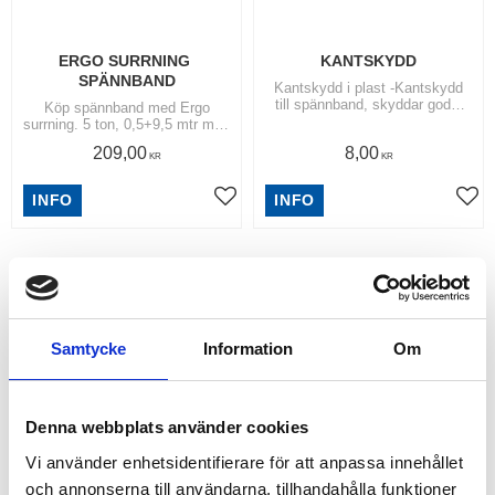
ERGO SURRNING 
KANTSKYDD
SPÄNNBAND
Kantskydd i plast -Kantskydd
till spännband, skyddar gods,
Köp spännband med Ergo
emballage samt band och
surrning. 5 ton, 0,5+9,5 mtr med
annan surrningsutrustning. | Välj
dubbelkrokar, ERGO spännare. |
209,00
8,00
mellan 50 mm och 75 mm
Spännband 50 mm
KR
KR
INFO
INFO
Lägg till i favoriter
Lägg
RELATERADE PRODUKTER
11
%
Samtycke
Information
Om
Denna webbplats använder cookies
Vi använder enhetsidentifierare för att anpassa innehållet
och annonserna till användarna, tillhandahålla funktioner