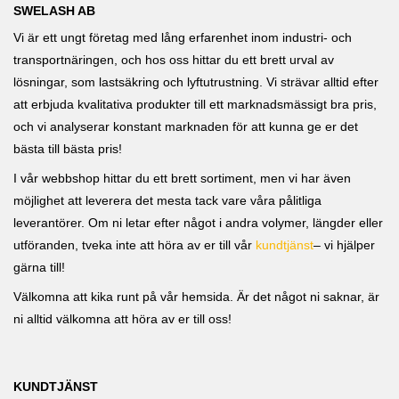
SWELASH AB
Vi är ett ungt företag med lång erfarenhet inom industri- och
transportnäringen, och hos oss hittar du ett brett urval av
lösningar, som lastsäkring och lyftutrustning. Vi strävar alltid efter
att erbjuda kvalitativa produkter till ett marknadsmässigt bra pris,
och vi analyserar konstant marknaden för att kunna ge er det
bästa till bästa pris!
I vår webbshop hittar du ett brett sortiment, men vi har även
möjlighet att leverera det mesta tack vare våra pålitliga
leverantörer. Om ni letar efter något i andra volymer, längder eller
utföranden, tveka inte att höra av er till vår
kundtjänst
– vi hjälper
gärna till!
Välkomna att kika runt på vår hemsida. Är det något ni saknar, är
ni alltid välkomna att höra av er till oss!
KUNDTJÄNST