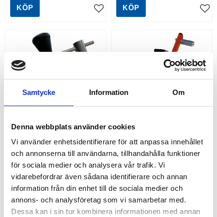
KÖP
KÖP
Lägg till i favoriter
Lägg
Samtycke
Information
Om
Denna webbplats använder cookies
BANDUPPRULLARE 
BANDUPPRULLARE 
Vi använder enhetsidentifierare för att anpassa innehållet
MAGNETISK 
(ORANGE)
och annonserna till användarna, tillhandahålla funktioner
(SNURREBUSS)
Bandupprullare
för sociala medier och analysera vår trafik. Vi
Snurrbussen med magnet, fäst,
vidarebefordrar även sådana identifierare och annan
rulla upp, KLAR!
information från din enhet till de sociala medier och
719,00
397,00
KR
KR
annons- och analysföretag som vi samarbetar med.
KÖP
KÖP
Dessa kan i sin tur kombinera informationen med annan
Lägg till i favoriter
Lägg