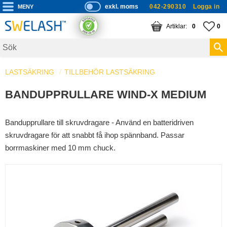
exkl. moms
042-290310
Logga in
P
ri
Meny
KUNDVAGN
ANTAL PRODUKTE
FA
AN
0
0
s
er
vi
LASTSÄKRING
TILLBEHÖR LASTSÄKRING
s
a
BANDUPPRULLARE WIND-X MEDIUM
s
Bandupprullare till skruvdragare - Använd en batteridriven
skruvdragare för att snabbt få ihop spännband. Passar
borrmaskiner med 10 mm chuck.