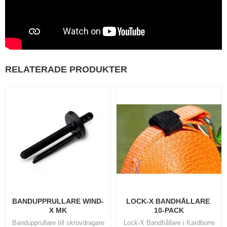
RELATERADE PRODUKTER
BANDUPPRULLARE WIND-
LOCK-X BANDHÅLLARE 
X MK
10-PACK
Bandupprullare till skruvdragare
Lock-X Bandhållare i Kardborre