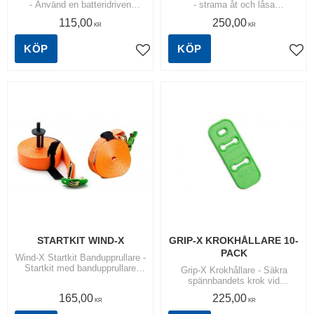
- Använd en batteridriven
- strama åt och låsa
skruvdragare för att snabbt få
spännbandet med smart
115,00
250,00
ihop spännband. Passar alla
kardborre lösning. Förenklar
KR
KR
borrmaskiner med 10 mm
hanteringen och lagring. | Säljs i
chuck.
10-pack.
KÖP
KÖP
Lägg till i favoriter
Lägg
STARTKIT WIND-X
GRIP-X KROKHÅLLARE 10-
PACK
Wind-X Startkit Bandupprullare -
Startkit med bandupprullare
Grip-X Krokhållare - Säkra
Wind-X MK för snabb
spännbandets krok vid
upprullning av spännband.
lastsurrning, fästet passar alla
165,00
225,00
Passar alla borrmaskiner med
typer av spännband och
KR
KR
10mm chuck.
krokar/byglar. | Säljs i 10-pack