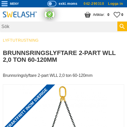
exkl. moms
042-290310
Logga in
P
ri
Meny
KUNDVAGN
ANTAL PRODUKTE
FA
AN
0
0
s
er
vi
LYFTUTRUSTNING
s
a
BRUNNSRINGSLYFTARE 2-PART WLL
s
2,0 TON 60-120MM
Brunnsringslyftare 2-part WLL 2,0 ton 60-120mm
FRAKTFRITT INOM SVERIGE