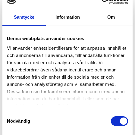
ROTERANDE TRUMLYFT
TAKSTOLSLYFT 1000KG
Samtycke
Information
Om
Roterande trumlyft
Takstolslyft för att säkert lyfta
balkar och takstolar. CE-märkt.
Max lyftkapacitet: 1000 kg
Denna webbplats använder cookies
6 224,00
6 945,00
KR
KR
Vi använder enhetsidentifierare för att anpassa innehållet
och annonserna till användarna, tillhandahålla funktioner
KÖP
INFO
för sociala medier och analysera vår trafik. Vi
vidarebefordrar även sådana identifierare och annan
information från din enhet till de sociala medier och
ANDRA KÖPTE ÄVEN
annons- och analysföretag som vi samarbetar med.
Dessa kan i sin tur kombinera informationen med annan
7
%
information som du har tillhandahållit eller som de har
samlat in när du har använt deras tjänster.
S
Nödvändig
a
m