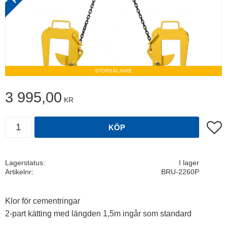
STORSÄLJARE
3 995,00
KR
Antal
Lägg t
KÖP
Lagerstatus
I lager
Artikelnr
BRU-2260P
Klor för cementringar
2-part kätting med längden 1,5m ingår som standard