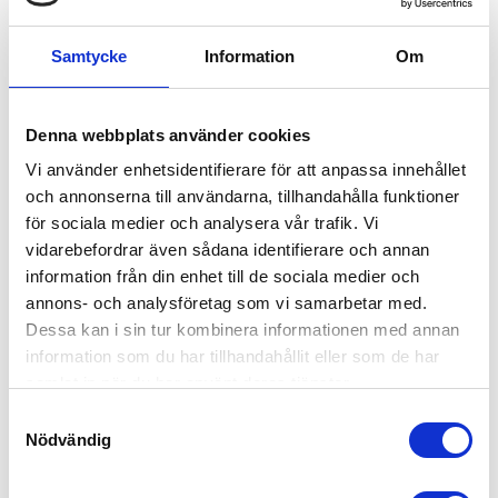
Kontrollpanel: LED-indikatorer
Utsläppsklass: Euro Stage V
Samtycke
Information
Om
Detta elverk är godkänt enligt miljöklass Euro Stage V och
kommer med 3 års garanti!
Denna webbplats använder cookies
Vi använder enhetsidentifierare för att anpassa innehållet
och annonserna till användarna, tillhandahålla funktioner
RELATERADE PRODUKTER
för sociala medier och analysera vår trafik. Vi
vidarebefordrar även sådana identifierare och annan
information från din enhet till de sociala medier och
annons- och analysföretag som vi samarbetar med.
Dessa kan i sin tur kombinera informationen med annan
information som du har tillhandahållit eller som de har
samlat in när du har använt deras tjänster.
S
Nödvändig
a
m
t