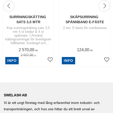
SURRNINGSKÄTTING 
SKÅPSURRNING 
SATS 3,5 MTR
SPÄNNBAND E-FÄSTE
Köp surrningskätting sats 3,5
2 ton, E-fäste för combiskena
mtr 4 st kedjor & 4 st
spännare. | Använd
kättingsurrningar för överlägsen
hållbarhet, livslängd och
styrka.
2 570,00
124,00
KR
KR
2 917,00
KR
INFO
INFO
SWELASH AB
Vi är ett ungt företag med lång erfarenhet inom industri- och
transportnäringen, och hos oss hittar du ett brett urval av