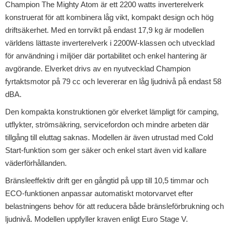
Champion The Mighty Atom är ett 2200 watts inverterelverk
konstruerat för att kombinera låg vikt, kompakt design och hög
driftsäkerhet. Med en torrvikt på endast 17,9 kg är modellen
världens lättaste inverterelverk i 2200W-klassen och utvecklad
för användning i miljöer där portabilitet och enkel hantering är
avgörande. Elverket drivs av en nyutvecklad Champion
fyrtaktsmotor på 79 cc och levererar en låg ljudnivå på endast 58
dBA.
Den kompakta konstruktionen gör elverket lämpligt för camping,
utflykter, strömsäkring, servicefordon och mindre arbeten där
tillgång till eluttag saknas. Modellen är även utrustad med Cold
Start-funktion som ger säker och enkel start även vid kallare
väderförhållanden.
Bränsleeffektiv drift ger en gångtid på upp till 10,5 timmar och
ECO-funktionen anpassar automatiskt motorvarvet efter
belastningens behov för att reducera både bränsleförbrukning och
ljudnivå. Modellen uppfyller kraven enligt Euro Stage V.