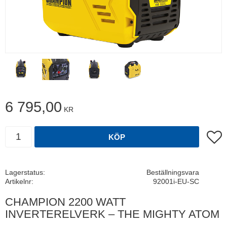
6 795,00
KR
Antal
Lägg t
KÖP
Lagerstatus
Beställningsvara
Artikelnr
92001i-EU-SC
CHAMPION 2200 WATT
INVERTERELVERK – THE MIGHTY ATOM