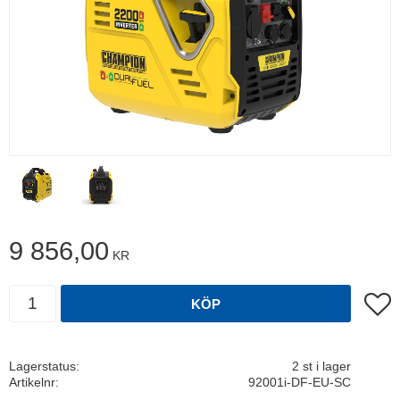
9 856,00
KR
Antal
Lägg t
KÖP
Lagerstatus
2 st i lager
Artikelnr
92001i-DF-EU-SC