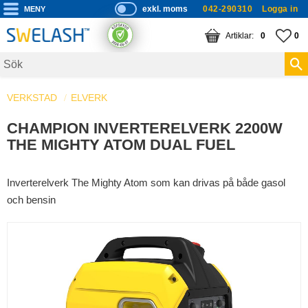
exkl. moms
042-290310
Logga in
P
ri
Meny
KUNDVAGN
ANTAL PRODUKTE
FA
AN
0
0
s
er
vi
VERKSTAD
ELVERK
s
a
CHAMPION INVERTERELVERK 2200W
s
THE MIGHTY ATOM DUAL FUEL
Inverterelverk The Mighty Atom som kan drivas på både gasol
och bensin