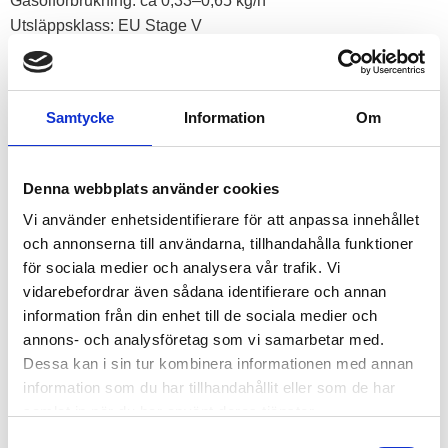
Gasolförbrukning: ca 0,33–0,65 kg/h
Utsläppsklass: EU Stage V
Startsystem: manuell, anpassad för kallstart
Strömtyp: ren sinus, inverter
Parallellkoppling: möjlig med ParaLINK (tillbehör)
Samtycke
Information
Om
Detta elverk är godkänt enligt miljöklass EU Stage V och
Denna webbplats använder cookies
kommer med 3 års garanti!
Vi använder enhetsidentifierare för att anpassa innehållet
Levereras med gasolslang och regulatorer (EU+NO), samt
och annonserna till användarna, tillhandahålla funktioner
svensk gasoladapter.
för sociala medier och analysera vår trafik. Vi
vidarebefordrar även sådana identifierare och annan
RELATERADE PRODUKTER
information från din enhet till de sociala medier och
annons- och analysföretag som vi samarbetar med.
Dessa kan i sin tur kombinera informationen med annan
information som du har tillhandahållit eller som de har
samlat in när du har använt deras tjänster.
S