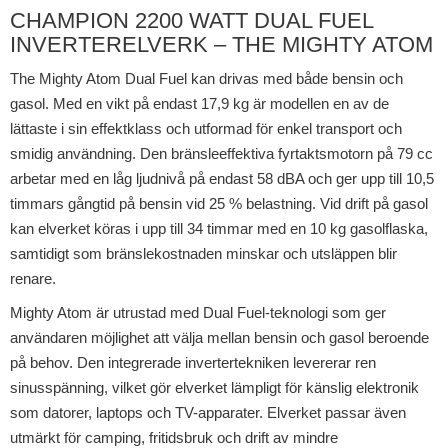
CHAMPION 2200 WATT DUAL FUEL
INVERTERELVERK – THE MIGHTY ATOM
The Mighty Atom Dual Fuel kan drivas med både bensin och
gasol. Med en vikt på endast 17,9 kg är modellen en av de
lättaste i sin effektklass och utformad för enkel transport och
smidig användning. Den bränsleeffektiva fyrtaktsmotorn på 79 cc
arbetar med en låg ljudnivå på endast 58 dBA och ger upp till 10,5
timmars gångtid på bensin vid 25 % belastning. Vid drift på gasol
kan elverket köras i upp till 34 timmar med en 10 kg gasolflaska,
samtidigt som bränslekostnaden minskar och utsläppen blir
renare.
Mighty Atom är utrustad med Dual Fuel-teknologi som ger
användaren möjlighet att välja mellan bensin och gasol beroende
på behov. Den integrerade invertertekniken levererar ren
sinusspänning, vilket gör elverket lämpligt för känslig elektronik
som datorer, laptops och TV-apparater. Elverket passar även
utmärkt för camping, fritidsbruk och drift av mindre