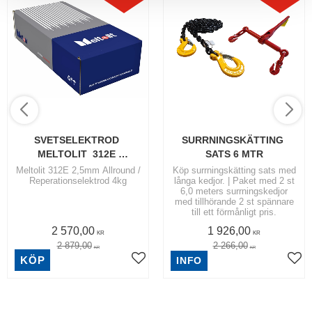
SVETSELEKTROD 
SURRNINGSKÄTTING 
MELTOLIT  312E 
SATS 6 MTR
SPECIAL/REPERATION,,,
Meltolit 312E 2,5mm Allround /
Köp surrningskätting sats med
Reperationselektrod 4kg
långa kedjor. | Paket med 2 st
6,0 meters surrningskedjor
med tillhörande 2 st spännare
till ett förmånligt pris.
2 570,00
1 926,00
KR
KR
2 879,00
2 266,00
KR
KR
KÖP
INFO