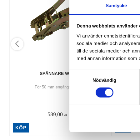
Samtycke
Denna webbplats använder 
Vi använder enhetsidentifierar
sociala medier och analysera 
till de sociala medier och a
med annan information som du 
S
SPÄNNARE WLS
TRAIL
Nödvändig
a
För 50 mm engångsband
Justerbart l
m
till
t
y
c
589,00
KR
k
e
KÖP
INFO
s