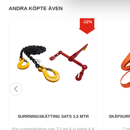
v
a
ANDRA KÖPTE ÄVEN
l
12
%
SURRNINGSKÄTTING SATS 3,5 MTR
SKÅPSURR
Köp surrningskätting sats 3,5 mtr 4 st kedjor & 4
2 to