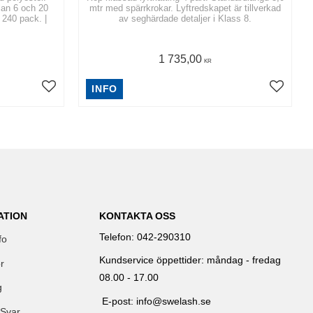
lan 6 och 20
mtr med spärrkrokar. Lyftredskapet är tillverkad
240 pack. |
av seghärdade detaljer i Klass 8.
1 735,00
KR
INFO
ATION
KONTAKTA OSS
Telefon: 042-290310
fo
Kundservice öppettider: måndag - fredag
r
08.00 - 17.00
g
E-post: info@swelash.se
 Svar