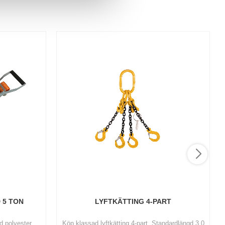
 5 TON
LYFTKÄTTING 4-PART
d polyester.
Köp klassad lyftkätting 4-part. Standardlängd 3,0