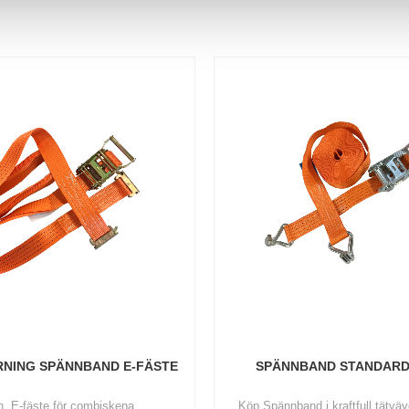
NING SPÄNNBAND E-FÄSTE
SPÄNNBAND STANDARD
n, E-fäste för combiskena
Köp Spännband i kraftfull tätväv