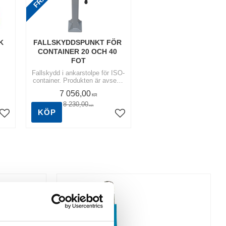
 
FALLSKYDDSPUNKT FÖR 
CONTAINER 20 OCH 40 
FOT
Fallskydd i ankarstolpe för ISO-
container. Produkten är avsedd
att tillhandahålla ett tillfälligt
7 056,00
ankare för arbete på tak av 20 ft
KR
och 40 ft sjöfart-
8 230,00
KR
KÖP
Lägg till i favoriter
Lägg till i favoriter