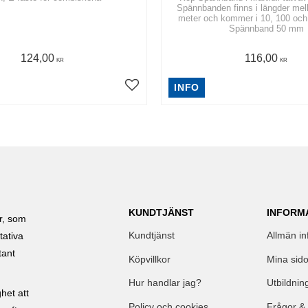
Spännbanden finns i längder mel
meter och kommer i 10, 100 och 
Spännband 50 mm
124,00
116,00
KR
KR
INFO
KUNDTJÄNST
INFORM
ar, som
Kundtjänst
Allmän in
tativa
tant
Köpvillkor
Mina sido
Hur handlar jag?
Utbildnin
het att
Policy och cookies
Frågor &