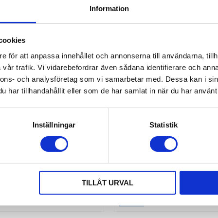
Information
cookies
e för att anpassa innehållet och annonserna till användarna, tillh
vår trafik. Vi vidarebefordrar även sådana identifierare och anna
nnons- och analysföretag som vi samarbetar med. Dessa kan i sin
har tillhandahållit eller som de har samlat in när du har använt 
ER- OCH CONTAINERLÅS 
CONTAINERFÄSTE LAXO 1
JUSTERBART
Inställningar
Statistik
ås för trailer och container | Finns
​Containerlås LAXO | Effektiv lastsäkring av
gänglig i tre olika storlekar
containerfrakter utformad för 
ovanifrån
549,00
2 495,00
KR
KR
TILLÅT URVAL
KÖP