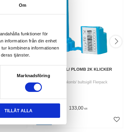
Om
andahålla funktioner för
n information från din enhet
 tur kombinera informationen
deras tjänster.
2,0 TON
BULTSIGILL/ PLOMB 2K KLICKER
Marknadsföring
Containerplomb/ bultsigill Flerpack
manövrering
133,00
KR
TILLÅT ALLA
INFO