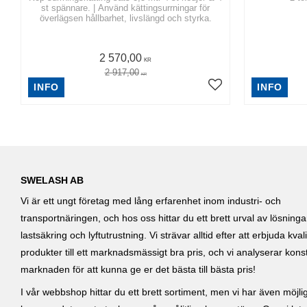
st spännare. | Använd kättingsurrningar för
överlägsen hållbarhet, livslängd och styrka.
2 570,00
KR
2 917,00
KR
INFO
INFO
SWELASH AB
Vi är ett ungt företag med lång erfarenhet inom industri- och
transportnäringen, och hos oss hittar du ett brett urval av lösning
lastsäkring och lyftutrustning. Vi strävar alltid efter att erbjuda kvali
produkter till ett marknadsmässigt bra pris, och vi analyserar kons
marknaden för att kunna ge er det bästa till bästa pris!
I vår webbshop hittar du ett brett sortiment, men vi har även möjlig