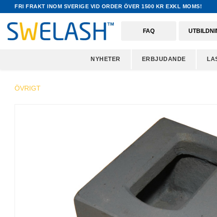
FRI FRAKT INOM SVERIGE VID ORDER ÖVER 1500 KR EXKL MOMS!
FAQ
UTBILDN
NYHETER
ERBJUDANDE
LA
ÖVRIGT