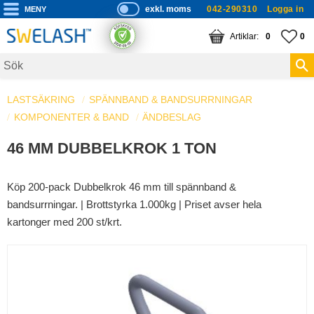
exkl. moms
042-290310
Logga in
P
ri
Meny
KUNDVAGN
ANTAL PRODUKTE
FA
AN
0
0
s
er
vi
LASTSÄKRING
SPÄNNBAND & BANDSURRNINGAR
s
KOMPONENTER & BAND
a
ÄNDBESLAG
s
46 MM DUBBELKROK 1 TON
Köp 200-pack Dubbelkrok 46 mm till spännband &
bandsurrningar. | Brottstyrka 1.000kg | Priset avser hela
kartonger med 200 st/krt.