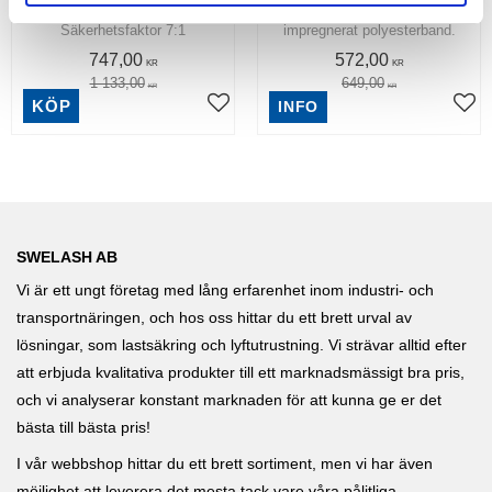
bästa kvalitet. |
ögon, dubbla lager band och
Säkerhetsfaktor 7:1
impregnerat polyesterband.
747,00
572,00
KR
KR
1 133,00
649,00
KR
KR
KÖP
INFO
SWELASH AB
Vi är ett ungt företag med lång erfarenhet inom industri- och
transportnäringen, och hos oss hittar du ett brett urval av
lösningar, som lastsäkring och lyftutrustning. Vi strävar alltid efter
att erbjuda kvalitativa produkter till ett marknadsmässigt bra pris,
och vi analyserar konstant marknaden för att kunna ge er det
bästa till bästa pris!
I vår webbshop hittar du ett brett sortiment, men vi har även
möjlighet att leverera det mesta tack vare våra pålitliga