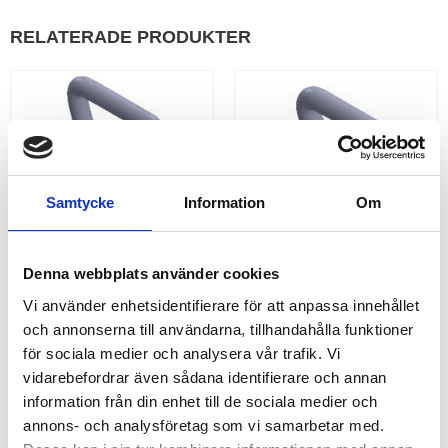
RELATERADE PRODUKTER
Samtycke
Information
Om
Denna webbplats använder cookies
Vi använder enhetsidentifierare för att anpassa innehållet
50 MM DUBBELKROK MED 
35 MM DUBBELKROK 3 
SPÄRR 5 TON
TON
och annonserna till användarna, tillhandahålla funktioner
Köp 60-pack Dubbelkrok med
Köp 150-pack med 35mm
för sociala medier och analysera vår trafik. Vi
spärr 50 mm till Spännband &
dubbelkrokar till spännband &
vidarebefordrar även sådana identifierare och annan
Bandsurrning. | Brottstyrka
bandsurrning. | Brottstyrka
5.000kg | Priset avser hela
3.000kg | Priset avser hela
information från din enhet till de sociala medier och
kartonger med 60 st/krt.
kartonger med 150 st/krt.
annons- och analysföretag som vi samarbetar med.
1 112,00
825,00
KR
KR