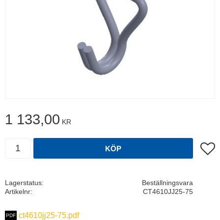
1 133,00
KR
Antal
Lägg t
KÖP
Lagerstatus
Beställningsvara
Artikelnr
CT4610JJ25-75
ct4610jj25-75.pdf