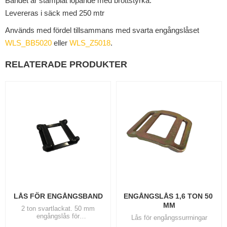
Bandet är stämplat löpande med brottstyrka.
Levereras i säck med 250 mtr
Används med fördel tillsammans med svarta engångslåset
WLS_BB5020
eller
WLS_Z5018
.
RELATERADE PRODUKTER
LÅS FÖR ENGÅNGSBAND
ENGÅNGSLÅS 1,6 TON 50 
MM
2 ton svartlackat. 50 mm
engångslås för
Lås för engångssurrningar
containersurrningar m.m.