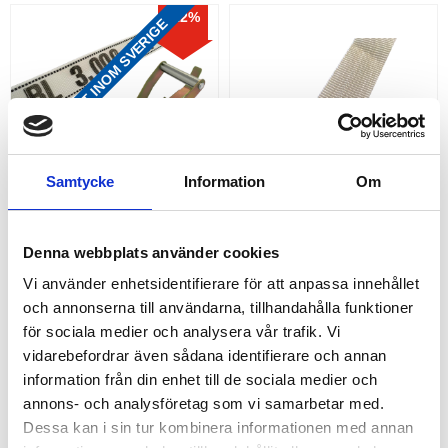
12
%
FRAKTFRITT INOM SVERIGE
Samtycke
Information
Om
PAKET 
ENGÅNGSBAND 50 MM (2,0 
ENGÅNGSSURRNING 
TON - 250 MTR)
Denna webbplats använder cookies
SPÄNNBAND
Engångsband i säck
Vi använder enhetsidentifierare för att anpassa innehållet
Band, lås och spännare
och annonserna till användarna, tillhandahålla funktioner
2 158,00
995,00
KR
KR
för sociala medier och analysera vår trafik. Vi
2 464,00
KR
KÖP
KÖP
vidarebefordrar även sådana identifierare och annan
Lägg till i favoriter
Lägg
information från din enhet till de sociala medier och
annons- och analysföretag som vi samarbetar med.
Dessa kan i sin tur kombinera informationen med annan
RELATERADE PRODUKTER