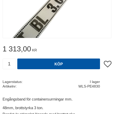
1 313,00
KR
Antal
Lägg t
KÖP
Lagerstatus
I lager
Artikelnr
WLS-PE4830
Engångsband för containersurrningar mm.
48mm, brottstyrka 3 ton.