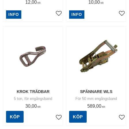
12,00
10,00
KR
KR
INFO
INFO
Lägg till i favoriter
Lägg
KROK TRÄDBAR
SPÄNNARE WLS
5 ton, för engångsband
För 50 mm engångsband
30,00
589,00
KR
KR
KÖP
KÖP
Lägg till i favoriter
Lägg