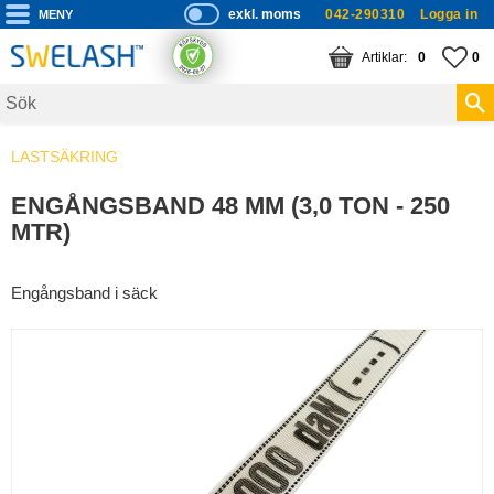
exkl. moms
042-290310
Logga in
P
ri
Meny
KUNDVAGN
ANTAL PRODUKTE
FA
AN
0
0
s
er
vi
LASTSÄKRING
s
a
ENGÅNGSBAND 48 MM (3,0 TON - 250
s
MTR)
Engångsband i säck