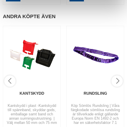
ANDRA KÖPTE ÄVEN
KANTSKYDD
RUNDSLING
Kantskydd i plast -Kantskydd
Köp Sömlös Rundsling | Våra
till spännband, skyddar gods,
färgkodade sömlösa rundsling
emballage samt band och
är tillverkade enligt gällande
annan surrningsutrustning. |
Europa Norm EN 1492-2 och
Välj mellan 50 mm och 75 mm
har en säkerhetsfaktor 7:1