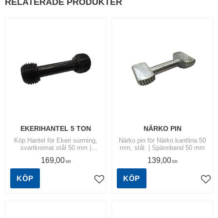
RELATERADE PRODUKTER
EKERIHANTEL 5 TON
NÄRKO PIN
Köp Hantel för Ekeri surrning,
Närko pin för Närko kantlina 50
svartkromat stål 50 mm |
mm, stål. | Spännband 50 mm
Spännband 50 mm |
169,00
139,00
Reservdelar & Tillbehör
KR
KR
KÖP
KÖP
Lägg till i favoriter
Lägg