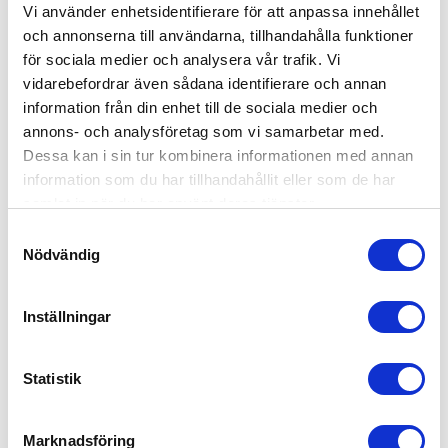
Vi använder enhetsidentifierare för att anpassa innehållet
och annonserna till användarna, tillhandahålla funktioner
för sociala medier och analysera vår trafik. Vi
vidarebefordrar även sådana identifierare och annan
information från din enhet till de sociala medier och
annons- och analysföretag som vi samarbetar med.
EKERIHANTEL 5 TON ALU
ERGO SURRNING 
Dessa kan i sin tur kombinera informationen med annan
SPÄNNBAND
Köp Hantel för Ekeri surrning,
svartkromat stål 50 mm |
information som du har tillhandahållit eller som de har
Köp spännband med Ergo
Spännband 50 mm |
surrning. 5 ton, 0,5+9,5 mtr med
samlat in när du har använt deras tjänster.
Reservdelar & Tillbehör
dubbelkrokar, ERGO spännare. |
81,00
209,00
Spännband 50 mm
KR
KR
S
Nödvändig
a
KÖP
INFO
Lägg till i favoriter
Lägg
m
t
Inställningar
y
RELATERADE PRODUKTER
c
k
Statistik
e
s
Marknadsföring