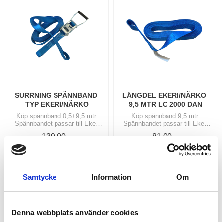
SURRNING SPÄNNBAND 
LÅNGDEL EKERI/NÄRKO 
TYP EKERI/NÄRKO
9,5 MTR LC 2000 DAN
Köp spännband 0,5+9,5 mtr.
Köp spännband 9,5 mtr.
Spännbandet passar till Ekeri
Spännbandet passar till Ekeri
och Närko kantlina där deras
och Närko kantlina där deras
139,00
81,00
pinne/hantel används. OBS!
pinne/hantel används. OBS!
KR
KR
EKERI/NÄRKO pinne ingår ej!
EKERI/NÄRKO pinne ingår ej!
KÖP
INFO
Lägg till i favoriter
Lägg
Samtycke
Information
Om
Denna webbplats använder cookies