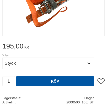
195,00
KR
Volym
Antal
Lägg t
KÖP
Lagerstatus
I lager
Artikelnr
2000500_10E_ST