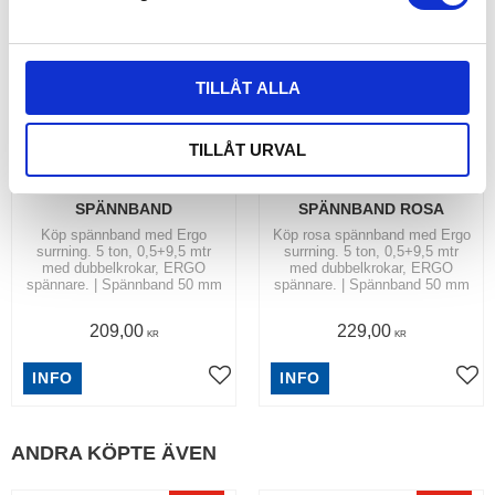
v
a
l
TILLÅT ALLA
TILLÅT URVAL
ERGO SURRNING 
ERGO SURRNING 
SPÄNNBAND
SPÄNNBAND ROSA
Köp spännband med Ergo
Köp rosa spännband med Ergo
surrning. 5 ton, 0,5+9,5 mtr
surrning. 5 ton, 0,5+9,5 mtr
med dubbelkrokar, ERGO
med dubbelkrokar, ERGO
spännare. | Spännband 50 mm
spännare. | Spännband 50 mm
209,00
229,00
KR
KR
INFO
INFO
ANDRA KÖPTE ÄVEN