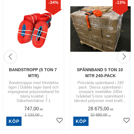
34
%
13
%
BANDSTROPP (5 TON 7 
SPÄNNBAND 5 TON 10 
MTR)
MTR 240-PACK
Bandstroppar med förstärkta
Prisvärda spännband i 240
ögon | Dubbla lager band och
pack. Dessa spännband i
impregnerat polyesterband för
storpack innehåller 240st
bästa kvalitet. |
tvådelad 5-tons spännband i
Säkerhetsfaktor 7:1
tätvävd polyester med kraftiga
5-tons krokar.
747,00
28 675,00
KR
KR
1 133,00
32 880,00
KR
KR
KÖP
KÖP