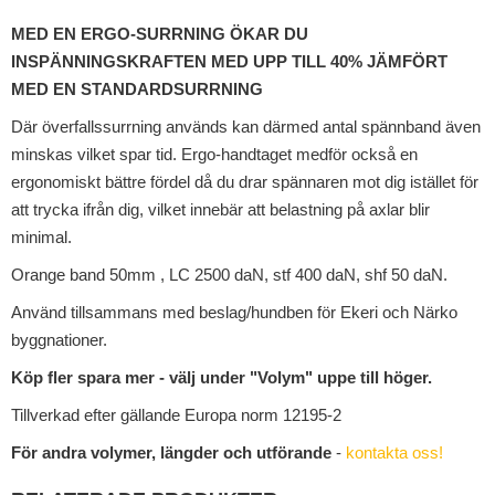
MED EN ERGO-SURRNING ÖKAR DU
INSPÄNNINGSKRAFTEN MED UPP TILL 40% JÄMFÖRT
MED EN STANDARDSURRNING
Där överfallssurrning används kan därmed antal spännband även
minskas vilket spar tid. Ergo-handtaget medför också en
ergonomiskt bättre fördel då du drar spännaren mot dig istället för
att trycka ifrån dig, vilket innebär att belastning på axlar blir
minimal.
Orange band 50mm , LC 2500 daN, stf 400 daN, shf 50 daN.
Använd tillsammans med beslag/hundben för Ekeri och Närko
byggnationer.
Köp fler spara mer - välj under "Volym" uppe till höger.
Tillverkad efter gällande Europa norm 12195-2
För andra volymer, längder och utförande
-
kontakta oss!