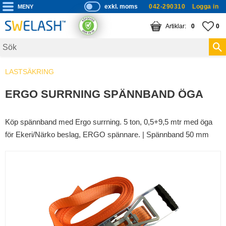
exkl. moms
042-290310
Logga in
P
ri
Meny
KUNDVAGN
ANTAL PRODUKTE
FA
AN
0
0
s
er
vi
LASTSÄKRING
s
a
ERGO SURRNING SPÄNNBAND ÖGA
s
Köp spännband med Ergo surrning. 5 ton, 0,5+9,5 mtr med öga
för Ekeri/Närko beslag, ERGO spännare. | Spännband 50 mm