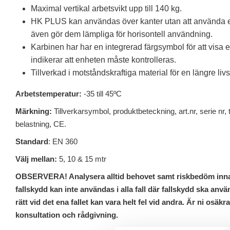
Maximal vertikal arbetsvikt upp till 140 kg.
HK PLUS kan användas över kanter utan att använda ex
även gör dem lämpliga för horisontell användning.
Karbinen har har en integrerad färgsymbol för att visa ett
indikerar att enheten måste kontrolleras.
Tillverkad i motståndskraftiga material för en längre liv
Arbetstemperatur:
-35 till 45ºC
Märkning:
Tillverkarsymbol, produktbeteckning, art.nr, serie nr,
belastning, CE.
Standard
: EN 360
Välj mellan:
5, 10 & 15 mtr
OBSERVERA! Analysera alltid behovet samt riskbedöm innan
fallskydd kan inte användas i alla fall där fallskydd ska anv
rätt vid det ena fallet kan vara helt fel vid andra. Är ni osäkr
konsultation och rådgivning.