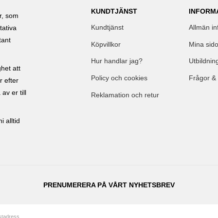
KUNDTJÄNST
INFORM
ar, som
Kundtjänst
Allmän in
tativa
tant
Köpvillkor
Mina sido
Hur handlar jag?
Utbildnin
het att
Policy och cookies
Frågor &
r efter
av er till
Reklamation och retur
 alltid
PRENUMERERA PÅ VÅRT NYHETSBREV