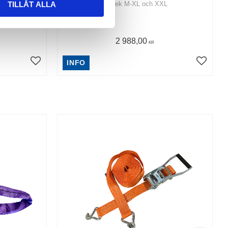
TILLÅT ALLA
storlek M-XL och XXL
2 988,00
KR
INFO