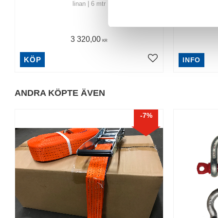
linan | 6 mtr
k
e
s
3 320,00
v
KR
a
KÖP
INFO
l
ANDRA KÖPTE ÄVEN
7
%