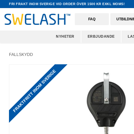
FRI FRAKT INOM SVERIGE VID ORDER ÖVER 1500 KR EXKL MOMS!
FAQ
UTBILDN
NYHETER
ERBJUDANDE
LA
FALLSKYDD
FRAKTFRITT INOM SVERIGE