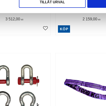
TILLÅT URVAL
1,75 mtr
3 512,00
2 159,00
KR
KR
KÖP