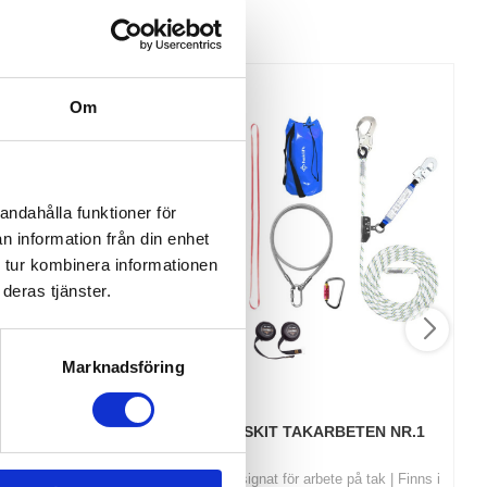
Om
andahålla funktioner för
n information från din enhet
 tur kombinera informationen
deras tjänster.
Marknadsföring
R025
FALLSKYDDSKIT TAKARBETEN NR.1
te | Bandlängd
​Fallskyddskit designat för arbete på tak | Finns i