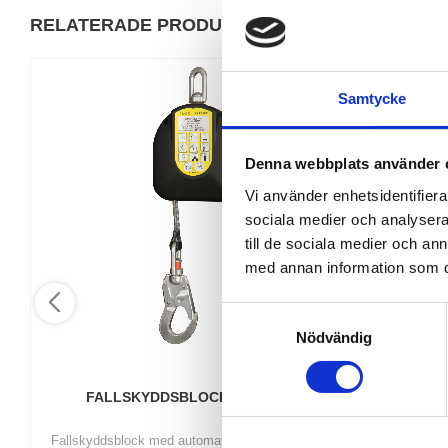
RELATERADE PRODUKTER
Samtycke
Denna webbplats använder 
Vi använder enhetsidentifierar
sociala medier och analysera 
till de sociala medier och a
med annan information som du 
S
Nödvändig
a
m
t
FALLSKYDDSBLOCK WR100
FALLS
y
c
Fallskyddsblock med automatisk inrullning av
Falls