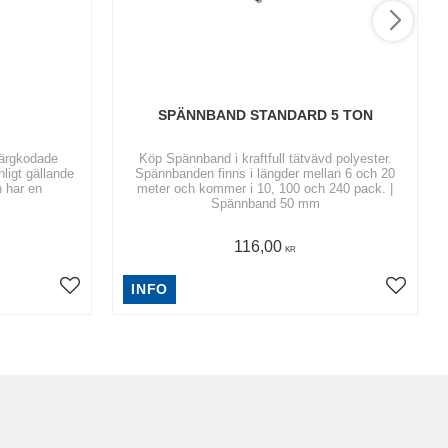
SPÄNNBAND STANDARD 5 TON
färgkodade
Köp Spännband i kraftfull tätvävd polyester.
nligt gällande
Spännbanden finns i längder mellan 6 och 20
 har en
meter och kommer i 10, 100 och 240 pack. |
Spännband 50 mm
116,00
KR
INFO