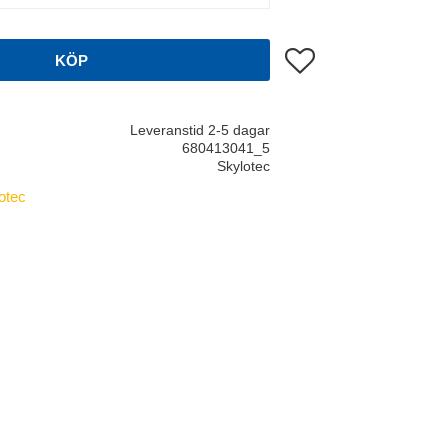
Lägg till i favoriter
KÖP
Leveranstid 2-5 dagar
680413041_5
Skylotec
otec