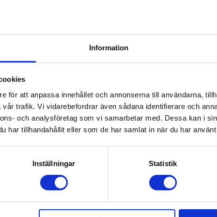
Information
cookies
e för att anpassa innehållet och annonserna till användarna, tillh
vår trafik. Vi vidarebefordrar även sådana identifierare och anna
nnons- och analysföretag som vi samarbetar med. Dessa kan i sin
har tillhandahållit eller som de har samlat in när du har använt 
Inställningar
Statistik
KYDDSBLOCK MINI RGA1
FALLSKYDDSBLOCK W
kyddsblock med 2,5 m band
Fallskyddsblock för vertikalt arbe