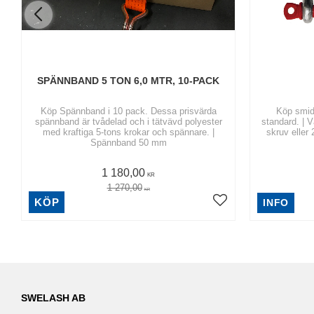
SPÄNNBAND 5 TON 6,0 MTR, 10-PACK
Köp Spännband i 10 pack. Dessa prisvärda
Köp smidd
spännband är tvådelad och i tätvävd polyester
standard. | V
med kraftiga 5-tons krokar och spännare. |
skruv eller
Spännband 50 mm
1 180,00
KR
1 270,00
KR
KÖP
INFO
SWELASH AB