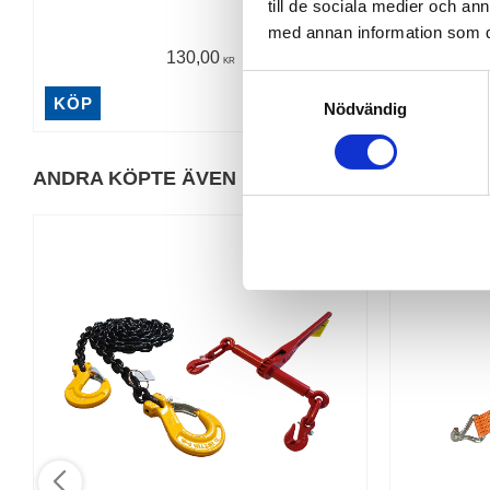
till de sociala medier och a
Polyester 45 
med annan information som du 
[[img@i
130,00
KR
S
KÖP
INFO
Nödvändig
a
m
t
ANDRA KÖPTE ÄVEN
y
c
12
%
k
e
s
v
a
l