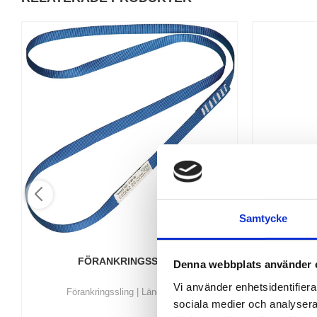
Samtycke
FÖRANKRINGSSLING
FA
Denna webbplats använder 
Vi använder enhetsidentifierar
​Förankringssling | Längd: 2 mtr
Fallskyddss
och XXL Max
sociala medier och analysera 
Tråd: Polyes