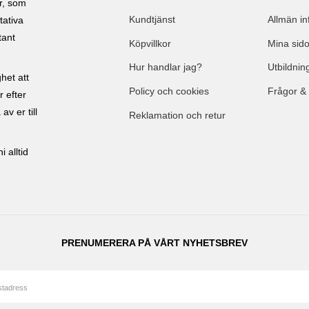
ar, som
Kundtjänst
Allmän in
tativa
tant
Köpvillkor
Mina sido
Hur handlar jag?
Utbildnin
het att
Policy och cookies
Frågor &
r efter
av er till
Reklamation och retur
 alltid
PRENUMERERA PÅ VÅRT NYHETSBREV