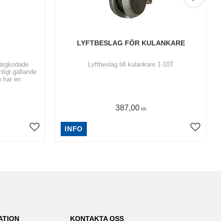
LYFTBESLAG FÖR KULANKARE
färgkodade
Lyftbeslag till kulankare 1-10T
nligt gällande
 har en
387,00
KR
INFO
ATION
KONTAKTA OSS