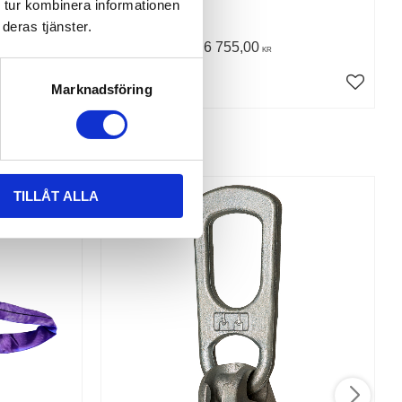
 tur kombinera informationen
deras tjänster.
6 755,00
KR
KÖP
Marknadsföring
TILLÅT ALLA