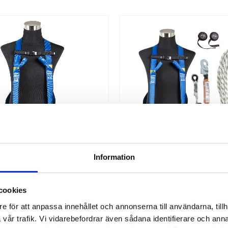
Information
LLSKYDDSSELE P-03
FALLSKYDDSKIT UNIVERS
cookies
e för att anpassa innehållet och annonserna till användarna, tillh
ele P-03 Finns i storlekarna M-XL
​Fallskyddskit Universal | Finns i
 användarvikt: 140 kg Material:
och är tillverkad i enlighet m
vår trafik. Vi vidarebefordrar även sådana identifierare och anna
terSpännen: Galvaniserat stålBand: