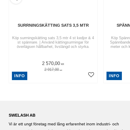
SURRNINGSKÄTTING SATS 3,5 MTR
SPÄNN
Köp surrningskätting sats 3,5 mtr 4 st kedjor & 4
Köp Spännba
st spännare. | Använd kättingsurrningar för
Spännbanden
överlägsen hållbarhet, livslängd och styrka.
meter och 
2 570,00
KR
2 917,00
KR
INFO
INFO
SWELASH AB
Vi är ett ungt företag med lång erfarenhet inom industri- och