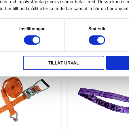
nnons- och analysföretag som vi samarbetar med. Dessa kan i sin
mm Vikt: 0,7kg Selen är tillverkad i
enlighet med EN 361
har tillhandahållit eller som de har samlat in när du har använt 
d=;1156;@resolution=;tiny;]]
252,00
1 520,00
KR
KR
KÖP
Inställningar
Statistik
TILLÅT URVAL