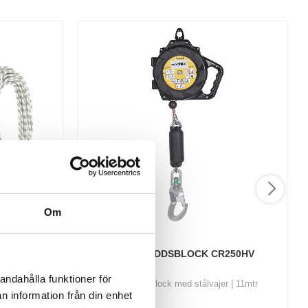
Om
AL NR.1
FALLSKYDDSBLOCK CR250HV
andahålla funktioner för
 storlek M–XL
Fallskyddsblock med stålvajer | 11mtr
ed EN 361
n information från din enhet