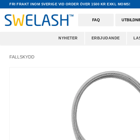
FRI FRAKT INOM SVERIGE VID ORDER ÖVER 1500 KR EXKL MOMS!
FAQ
UTBILDN
NYHETER
ERBJUDANDE
LA
FALLSKYDD