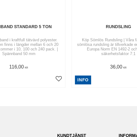
BAND STANDARD 5 TON
RUNDSLING
nd i kraftfull tätvävd polyester.
Köp Sömlös Rundsling | Våra 
 finns i längder mellan 6 och 20
sömlösa rundsling är tillverkade e
kommer i 10, 100 och 240 pack. |
Europa Norm EN 1492-2 och
Spännband 50 mm
säkerhetsfaktor 7:1
116,00
36,00
KR
KR
INFO
KUNDTJÄNST
INFORM