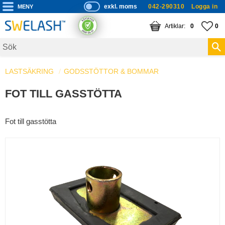
exkl. moms
042-290310
Logga in
P
ri
Meny
KUNDVAGN
ANTAL PRODUKTE
FA
AN
0
0
s
er
vi
LASTSÄKRING
GODSSTÖTTOR & BOMMAR
s
a
FOT TILL GASSTÖTTA
s
Fot till gasstötta