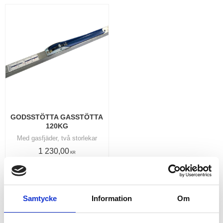
GODSSTÖTTA GASSTÖTTA 
120KG
Med gasfjäder, två storlekar
1 230,00
KR
INFO
Lägg till i favoriter
Samtycke
Information
Om
RELATERADE PRODUKTER