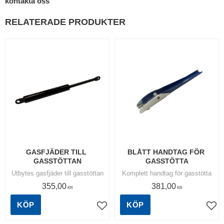
kontakta oss
RELATERADE PRODUKTER
GASFJÄDER TILL 
BLÅTT HANDTAG FÖR 
GASSTÖTTAN
GASSTÖTTA
Utbytes gasfjäder till gasstöttan
Komplett handtag för gasstötta
355,00
381,00
KR
KR
KÖP
KÖP
Lägg till i favoriter
Lägg