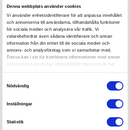
Denna webbplats använder cookies
Vi använder enhetsidentifierare för att anpassa innehållet
och annonserna till användarna, tillhandahålla funktioner
för sociala medier och analysera vår trafik. Vi
vidarebefordrar även sådana identifierare och annan
information från din enhet till de sociala medier och
annons- och analysföretag som vi samarbetar med.
Dessa kan i sin tur kombinera informationen med annan
information som du har tillhandahållit eller som de har
samlat in när du har använt deras tjänster.
FOT TILL ERGOBAR
GASFJÄDER TILL 
GASSTÖTTAN
S
Nödvändig
Utbytesfot till
Utbytes gasfjäder till
a
godsstötta ergobar. Foten
gasstöttan
m
passar både uppe och nere på
godsstöttan. Vi kan även ordna
t
de flesta andra reservdelar -
Inställningar
kontakta oss
y
95,00
355,00
KR
KR
c
k
Statistik
KÖP
KÖP
e