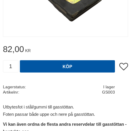
82,00
KR
Antal
Lägg t
KÖP
Lagerstatus
I lager
Artikelnr
GS003
Utbytesfot i stål/gummi till gasstöttan.
Foten passar både uppe och nere på gasstöttan.
Vi kan även ordna de flesta andra reservdelar till gasstöttan -