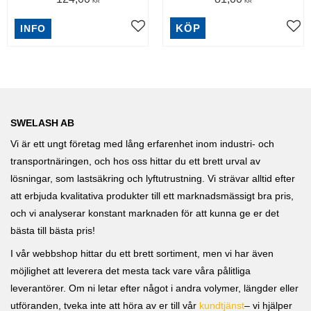
KR
KR
KÖP
INFO
SWELASH AB
Vi är ett ungt företag med lång erfarenhet inom industri- och
transportnäringen, och hos oss hittar du ett brett urval av
lösningar, som lastsäkring och lyftutrustning. Vi strävar alltid efter
att erbjuda kvalitativa produkter till ett marknadsmässigt bra pris,
och vi analyserar konstant marknaden för att kunna ge er det
bästa till bästa pris!
I vår webbshop hittar du ett brett sortiment, men vi har även
möjlighet att leverera det mesta tack vare våra pålitliga
leverantörer. Om ni letar efter något i andra volymer, längder eller
utföranden, tveka inte att höra av er till vår
kundtjänst
– vi hjälper