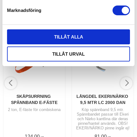
s
Marknadsföring
v
ANDRA KÖPTE ÄVEN
a
l
TILLÅT ALLA
TILLÅT URVAL
SKÅPSURRNING 
LÅNGDEL EKERI/NÄRKO 
SPÄNNBAND E-FÄSTE
9,5 MTR LC 2000 DAN
2 ton, E-fäste för combiskena
Köp spännband 9,5 mtr.
Spännbandet passar till Ekeri
och Närko kantlina där deras
pinne/hantel används. OBS!
EKERI/NÄRKO pinne ingår ej!
124,00
81,00