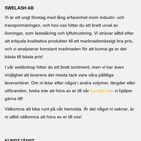
SWELASH AB
Vi är ett ungt företag med lång erfarenhet inom industri- och
transportnäringen, och hos oss hittar du ett brett urval av
lösningar, som lastsäkring och lyftutrustning. Vi strävar alltid efter
att erbjuda kvalitativa produkter till ett marknadsmässigt bra pris,
och vi analyserar konstant marknaden för att kunna ge er det
bästa till bästa pris!
I vår webbshop hittar du ett brett sortiment, men vi har även
möjlighet att leverera det mesta tack vare våra pålitliga
leverantörer. Om ni letar efter något i andra volymer, längder eller
utföranden, tveka inte att höra av er till vår
kundtjänst
– vi hjälper
gärna till!
Välkomna att kika runt på vår hemsida. Är det något ni saknar, är
ni alltid välkomna att höra av er till oss!
KUNDTJÄNST