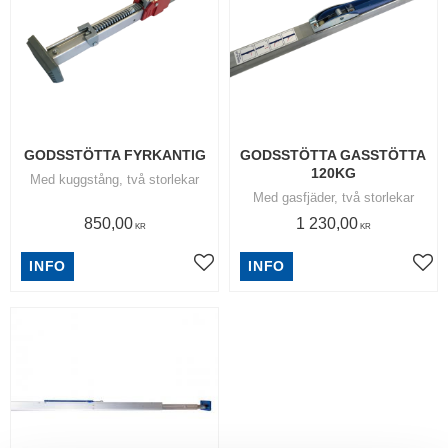
GODSSTÖTTA FYRKANTIG
GODSSTÖTTA GASSTÖTTA 
120KG
Med kuggstång, två storlekar
Med gasfjäder, två storlekar
850,00
1 230,00
KR
KR
INFO
INFO
Lägg till i favoriter
Lägg