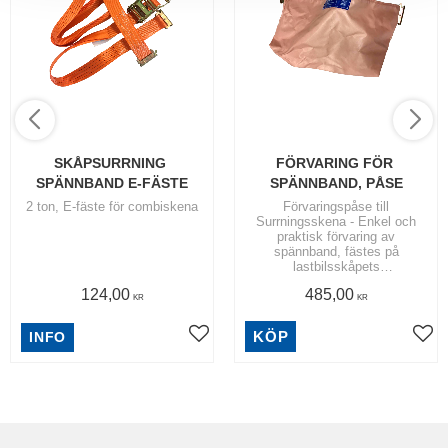
SKÅPSURRNING 
FÖRVARING FÖR 
SPÄNNBAND E-FÄSTE
SPÄNNBAND, PÅSE
2 ton, E-fäste för combiskena
Förvaringspåse till
Surrningsskena - Enkel och
praktisk förvaring av
spännband, fästes på
lastbilsskåpets
surrningsskena. | Fästes med
124,00
485,00
E-fästen
KR
KR
KÖP
INFO