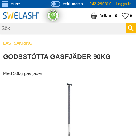
exkl. moms
042-290310
Logga in
P
ri
Meny
KUNDVAGN
ANTAL PRODUKTE
FA
AN
0
0
s
er
vi
LASTSÄKRING
s
a
GODSSTÖTTA GASFJÄDER 90KG
s
Med 90kg gasfjäder