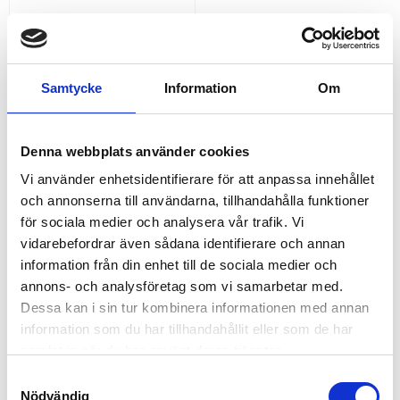
GODSSTÖTTA ERGOBAR
Samtycke
Information
Om
Lätt godsstötta i aluminium, 3
längder
1 225,00
KR
Denna webbplats använder cookies
INFO
Vi använder enhetsidentifierare för att anpassa innehållet
Lägg till i favoriter
och annonserna till användarna, tillhandahålla funktioner
för sociala medier och analysera vår trafik. Vi
vidarebefordrar även sådana identifierare och annan
RELATERADE PRODUKTER
information från din enhet till de sociala medier och
annons- och analysföretag som vi samarbetar med.
Dessa kan i sin tur kombinera informationen med annan
information som du har tillhandahållit eller som de har
samlat in när du har använt deras tjänster.
S
Nödvändig
a