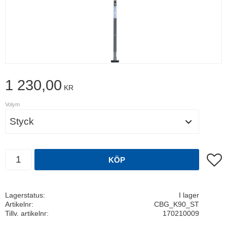
1 230,00
KR
Volym
Antal
Lägg t
KÖP
Lagerstatus
I lager
Artikelnr
CBG_K90_ST
Tillv. artikelnr
170210009