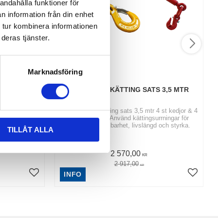
andahålla funktioner för
n information från din enhet
 tur kombinera informationen
deras tjänster.
Marknadsföring
 5 TON
SURRNINGSKÄTTING SATS 3,5 MTR
d polyester.
Köp surrningskätting sats 3,5 mtr 4 st kedjor & 4
lan 6 och 20
st spännare. | Använd kättingsurrningar för
240 pack. |
överlägsen hållbarhet, livslängd och styrka.
TILLÅT ALLA
2 570,00
KR
2 917,00
KR
INFO