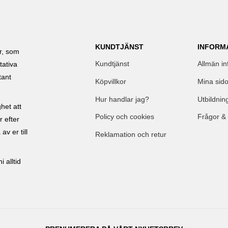
KUNDTJÄNST
INFORM
ar, som
Kundtjänst
Allmän in
tativa
tant
Köpvillkor
Mina sido
Hur handlar jag?
Utbildnin
het att
Policy och cookies
Frågor &
r efter
av er till
Reklamation och retur
 alltid