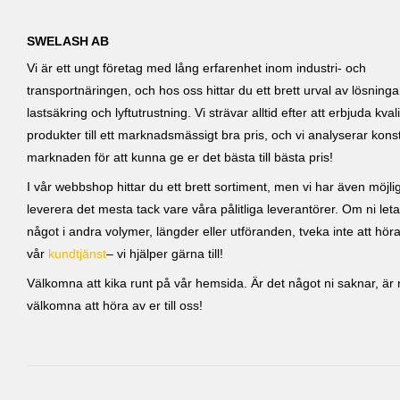
SWELASH AB
Vi är ett ungt företag med lång erfarenhet inom industri- och
transportnäringen, och hos oss hittar du ett brett urval av lösning
lastsäkring och lyftutrustning. Vi strävar alltid efter att erbjuda kvali
produkter till ett marknadsmässigt bra pris, och vi analyserar kons
marknaden för att kunna ge er det bästa till bästa pris!
I vår webbshop hittar du ett brett sortiment, men vi har även möjlig
leverera det mesta tack vare våra pålitliga leverantörer. Om ni leta
något i andra volymer, längder eller utföranden, tveka inte att höra 
vår
kundtjänst
– vi hjälper gärna till!
Välkomna att kika runt på vår hemsida. Är det något ni saknar, är ni
välkomna att höra av er till oss!