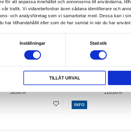
e för att anpassa innehållet och annonserna till användarna, tillh
vår trafik. Vi vidarebefordrar även sådana identifierare och anna
nnons- och analysföretag som vi samarbetar med. Dessa kan i sin
har tillhandahållit eller som de har samlat in när du har använt 
Inställningar
Statistik
RUNDSLING
SPÄNNBAND STANDARD
s Rundsling | Våra färgkodade
Köp Spännband i kraftfull tätväv
ling är tillverkade enligt gällande
Spännbanden finns i längder mel
 Norm EN 1492-2 och har en
meter och kommer i 10, 100 och 
TILLÅT URVAL
säkerhetsfaktor 7:1
Spännband 50 mm
36,00
116,00
KR
KR
INFO