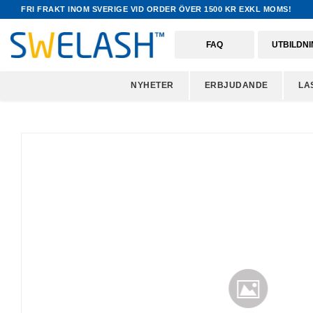
FRI FRAKT INOM SVERIGE VID ORDER ÖVER 1500 KR EXKL MOMS!
FAQ
UTBILDN
NYHETER
ERBJUDANDE
LA