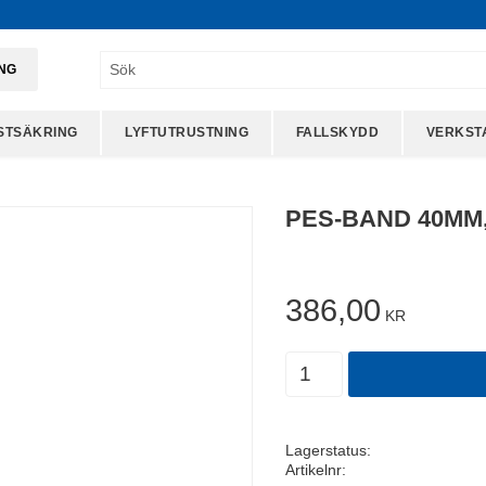
ING
STSÄKRING
LYFTUTRUSTNING
FALLSKYDD
VERKST
PES-BAND 40MM, 
386,00
KR
Antal
Lagerstatus
Artikelnr