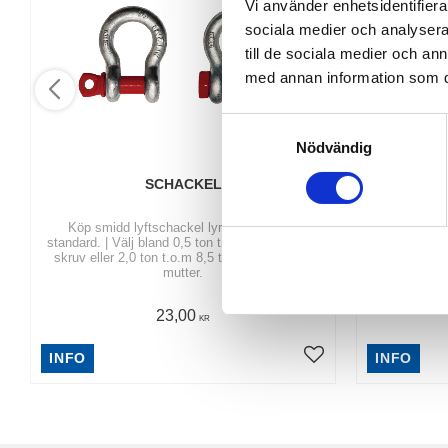
Vi använder enhetsidentifierar
sociala medier och analysera 
till de sociala medier och a
med annan information som du 
S
Nödvändig
a
m
SCHACKEL
t
y
Köp smidd lyftschackel lyr eller rak, US
Köp Sömlö
standard. | Välj bland 0,5 ton t.o.m 8,5 ton med
sömlösa runds
c
skruv eller 2,0 ton t.o.m 8,5 ton med skruv +
Europa
k
mutter.
e
23,00
s
KR
v
INFO
INFO
a
l