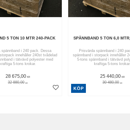
D 5 TON 10 MTR 240-PACK
SPÄNNBAND 5 TON 6,0 MTR,
a spännband i 240 pack. Dessa
Prisvärda spännband i 240 pa
storpack innehåller 240st tvådelad
spännband i storpack innehåller 2
ännband i tätvävd polyester med
5-tons spännband i tätvävd pol
kraftiga 5-tons krokar.
kraftiga 5-tons krokar
28 675,00
25 440,00
KR
KR
32 880,00
30 480,00
KR
KR
KÖP