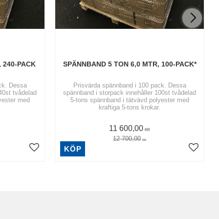
 240-PACK
SPÄNNBAND 5 TON 6,0 MTR, 100-PACK*
ck. Dessa
Prisvärda spännband i 100 pack. Dessa
40st tvådelad
spännband i storpack innehåller 100st tvådelad
yester med
5-tons spännband i tätvävd polyester med
.
kraftiga 5-tons krokar.
11 600,00
KR
12 700,00
KR
KÖP