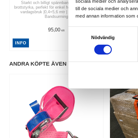
sociala medier och analysera 
Starkt och billigt spännband med 2 ton i
Starkt oc
brottstyrka, perfekt för enkel hobbysurrning och
brottstyrka, 
till de sociala medier och a
vardagsbruk |0,4+5,6 mtr | Spännband &
vardagsbruk|
med annan information som du 
Bandsurrning
95,00
S
KR
Nödvändig
a
INFO
INFO
m
t
y
ANDRA KÖPTE ÄVEN
c
k
e
s
v
a
l