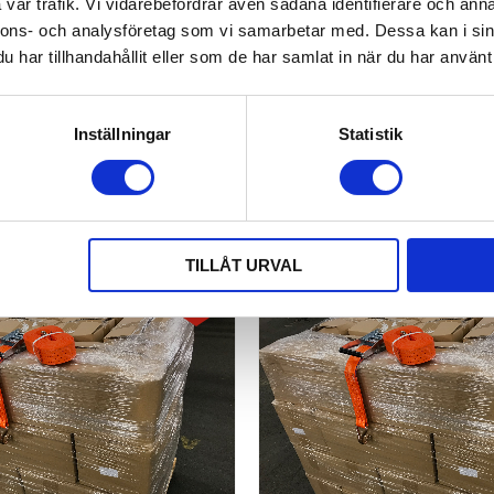
vår trafik. Vi vidarebefordrar även sådana identifierare och anna
h billigt spännband med 2 ton i
Köp Surrning Spännband 2 ton 
perfekt för enkel hobbysurrning och
Praktisk surrning med kraftiga D
nnons- och analysföretag som vi samarbetar med. Dessa kan i sin
 6 mtr | Spännband & Bandsurrning
surrningsfästet är krokformat. |
har tillhandahållit eller som de har samlat in när du har använt 
Bandsurrningar
78,00
92,00
KR
KR
Inställningar
Statistik
KÖP
TILLÅT URVAL
13
%