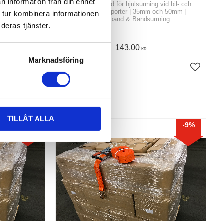
n information från din enhet
0,5+5,5 m |
Köp spännband för hjulsurrning vid bil- och
-ringar där
fordonstransporter | 35mm och 50mm |
 tur kombinera informationen
 Spännband &
Spännband & Bandsurrning
deras tjänster.
143,00
KR
Marknadsföring
INFO
TILLÅT ALLA
17
%
9
%