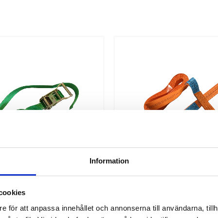
Information
cookies
RNING SPÄNNBAND ÄNDLÖS 
SURRNING SPÄNNBAND D-
e för att anpassa innehållet och annonserna till användarna, tillh
35MM