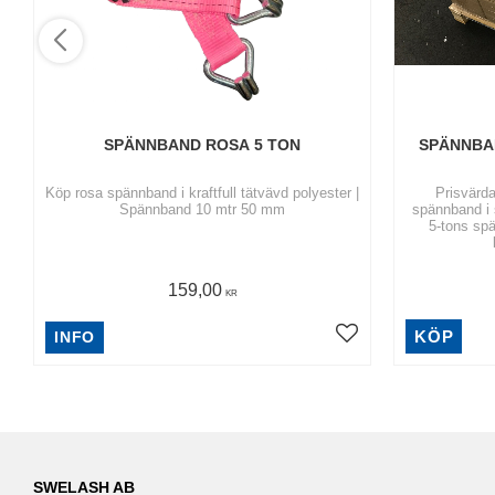
SPÄNNBAND ROSA 5 TON
SPÄNNBAN
Köp rosa spännband i kraftfull tätvävd polyester |
Prisvärd
Spännband 10 mtr 50 mm
spännband i 
5-tons sp
159,00
KR
KÖP
INFO
SWELASH AB