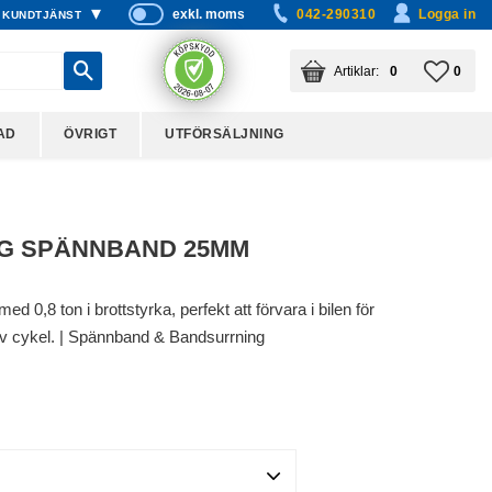
exkl. moms
042-290310
Logga in
KUNDTJÄNST
P
ri
KUNDVAGN
ANTAL PRODUKTER:
FAVO
ANTA
0
0
s
er
vi
AD
ÖVRIGT
UTFÖRSÄLJNING
s
a
s
G SPÄNNBAND 25MM
ed 0,8 ton i brottstyrka, perfekt att förvara i bilen för
v cykel. | Spännband & Bandsurrning