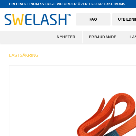
FRI FRAKT INOM SVERIGE VID ORDER ÖVER 1500 KR EXKL MOMS!
FAQ
UTBILDN
NYHETER
ERBJUDANDE
LA
LASTSÄKRING