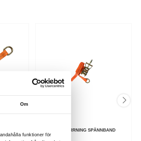
Om
RING 35MM
HJULSURRNING SPÄNNBAND
andahålla funktioner för