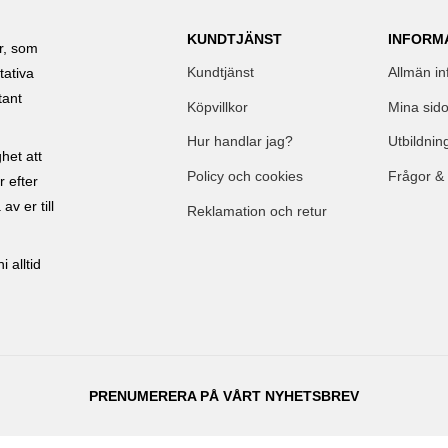
KUNDTJÄNST
INFORM
ar, som
Kundtjänst
Allmän in
tativa
tant
Köpvillkor
Mina sido
Hur handlar jag?
Utbildnin
het att
Policy och cookies
Frågor &
r efter
av er till
Reklamation och retur
 alltid
PRENUMERERA PÅ VÅRT NYHETSBREV