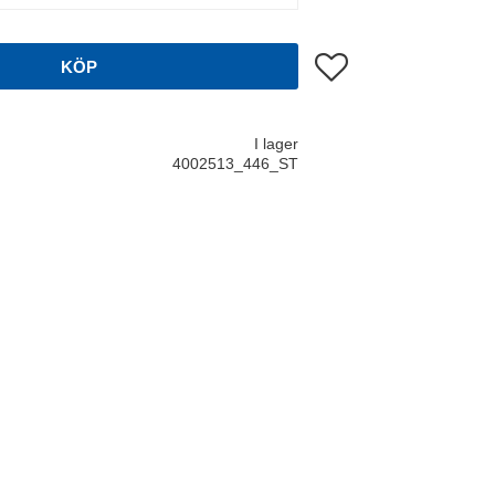
Lägg till i favoriter
KÖP
I lager
4002513_446_ST