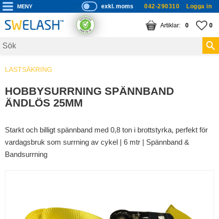
exkl. moms
042-290310
Logga in
P
ri
Meny
KUNDVAGN
ANTAL PRODUKTE
FA
AN
0
0
s
er
vi
LASTSÄKRING
s
a
HOBBYSURRNING SPÄNNBAND
s
ÄNDLÖS 25MM
Starkt och billigt spännband med 0,8 ton i brottstyrka, perfekt för
vardagsbruk som surrning av cykel | 6 mtr | Spännband &
Bandsurrning