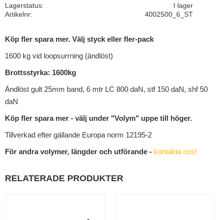
Lagerstatus
I lager
Artikelnr
4002500_6_ST
Köp fler spara mer. Välj styck eller fler-pack
1600 kg vid loopsurrning (ändlöst)
Brottsstyrka: 1600kg
Ändlöst gult 25mm band, 6 mtr LC 800 daN, stf 150 daN, shf 50
daN
Köp fler spara mer - välj under "Volym" uppe till höger.
Tillverkad efter gällande Europa norm 12195-2
För andra volymer, längder och utförande -
kontakta oss!
RELATERADE PRODUKTER