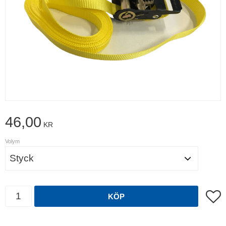
46,00
KR
Volym
Antal
Lägg t
KÖP