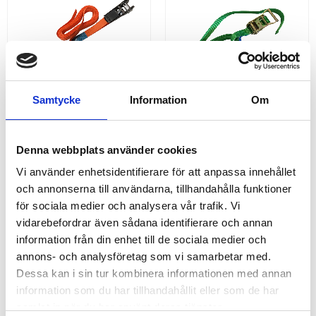
Samtycke
Information
Om
HOBBYSURRNING 
HOBBYSURRNING 
SPÄNNBAND 25MM
SPÄNNBAND ÄNDLÖS 
Denna webbplats använder cookies
35MM
Starkt och billigt spännband
Starkt och billigt spännband
Vi använder enhetsidentifierare för att anpassa innehållet
med 0,8 ton i brottstyrka,
med 2 ton i brottstyrka, perfekt
perfekt att förvara i bilen för
för enkel hobbysurrning och
och annonserna till användarna, tillhandahålla funktioner
vardagsbruk som surrning av
vardagsbruk| 6 mtr |
cykel. | Spännband &
Spännband & Bandsurrning
för sociala medier och analysera vår trafik. Vi
Bandsurrning
vidarebefordrar även sådana identifierare och annan
65,00
78,00
KR
KR
information från din enhet till de sociala medier och
INFO
INFO
annons- och analysföretag som vi samarbetar med.
Dessa kan i sin tur kombinera informationen med annan
information som du har tillhandahållit eller som de har
ANDRA KÖPTE ÄVEN
samlat in när du har använt deras tjänster.