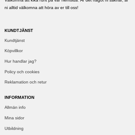
Välkomna att kika runt på vår hemsida. Är det något ni saknar, är
ni alltid välkomna att höra av er till oss!
KUNDTJÄNST
Kundtjänst
Köpvillkor
Hur handlar jag?
Policy och cookies
Reklamation och retur
INFORMATION
Allmän info
Mina sidor
Utbildning