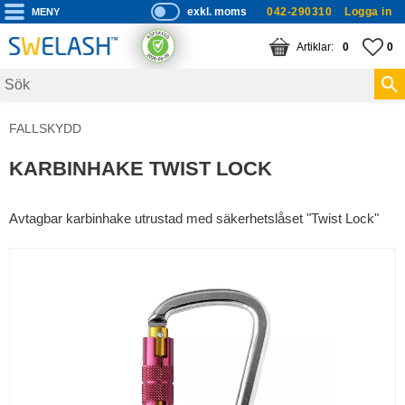
exkl. moms
042-290310
Logga in
P
ri
Meny
KUNDVAGN
ANTAL PRODUKTE
FA
AN
0
0
s
er
vi
FALLSKYDD
s
a
KARBINHAKE TWIST LOCK
s
Avtagbar karbinhake utrustad med säkerhetslåset "Twist Lock"