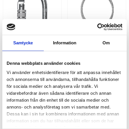
Samtycke
Information
Om
KARBINHAKE SKRUVLÅS
FÖRANKRINGSLINA MED 
Denna webbplats använder cookies
KARBINHAKE
Lättviktskarbinhake med
Förankringslina med
Vi använder enhetsidentifierare för att anpassa innehållet
skruvlås avsedd för de flesta
karbinhake Längd: 1mtr
och annonserna till användarna, tillhandahålla funktioner
användningsområden inom
Förankringslina ø: 16mm
arbete på höjd
Material: Varmförzinkat stål
för sociala medier och analysera vår trafik. Vi
Tillverkad i enlighet med EN
354, EN 795-B
vidarebefordrar även sådana identifierare och annan
105,00
319,00
KR
KR
information från din enhet till de sociala medier och
annons- och analysföretag som vi samarbetar med.
KÖP
KÖP
Dessa kan i sin tur kombinera informationen med annan
information som du har tillhandahållit eller som de har
ANDRA KÖPTE ÄVEN
samlat in när du har använt deras tjänster.