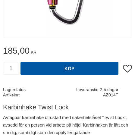
185,00
KR
Antal
Lägg t
KÖP
Lagerstatus
Leveranstid 2-5 dagar
Artikelnr
AZ014T
Karbinhake Twist Lock
Avtagbar karbinhake utrustad med säkerhetslåset "Twist Lock",
avsedd för en person vid arbete på höjd. Karbinhaken är lätt och
smidig, samtidigt som den uppfyller gällande