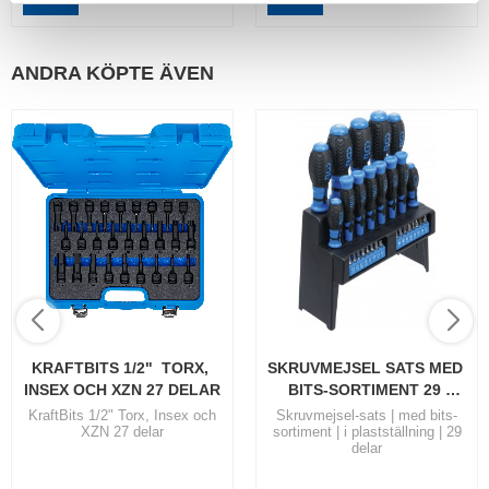
ANDRA KÖPTE ÄVEN
KRAFTBITS 1/2"  TORX, 
SKRUVMEJSEL SATS MED 
INSEX OCH XZN 27 DELAR
BITS-SORTIMENT 29 
DELAR
KraftBits 1/2" Torx, Insex och
Skruvmejsel-sats | med bits-
XZN 27 delar
sortiment | i plastställning | 29
delar