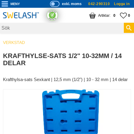
exkl. moms
042-290310
Logga in
P
ri
Meny
KUNDVAGN
ANTAL PRODUKTE
FA
AN
0
0
s
er
vi
VERKSTAD
s
a
KRAFTHYLSE-SATS 1/2" 10-32MM / 14
s
DELAR
Krafthylsa-sats Sexkant | 12,5 mm (1/2") | 10 - 32 mm | 14 delar