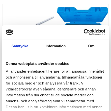
Samtycke
Information
Om
3/4" SPÄRRSKAFT 
KRAFTBITS 1/2"  TORX, 
Denna webbplats använder cookies
UTDRAGBART
INSEX OCH XZN 27 DELAR
3/4" Spärrskaft utdragbart 600-
KraftBits 1/2" Torx, Insex och
Vi använder enhetsidentifierare för att anpassa innehållet
985 mm för extra kraft och
XZN 27 delar
och annonserna till användarna, tillhandahålla funktioner
nårbarhet.
1 245,00
2 570,00
KR
KR
för sociala medier och analysera vår trafik. Vi
vidarebefordrar även sådana identifierare och annan
KÖP
KÖP
Lägg till i favoriter
Lägg
information från din enhet till de sociala medier och
annons- och analysföretag som vi samarbetar med.
Dessa kan i sin tur kombinera informationen med annan