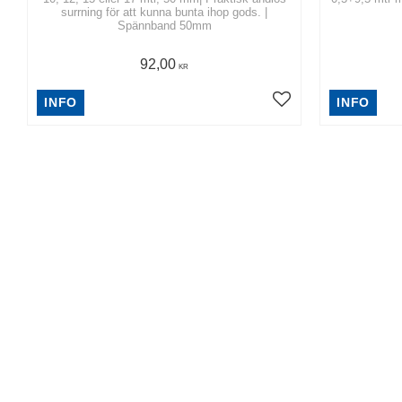
surrning för att kunna bunta ihop gods. |
Spännband 50mm
92,00
KR
INFO
INFO
ANDRA KÖPTE ÄVEN
9
%