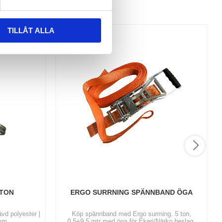
TILLÅT ALLA
 TON
ERGO SURRNING SPÄNNBAND ÖGA
ävd polyester |
Köp spännband med Ergo surrning. 5 ton,
 mm
0,5+9,5 mtr med öga för Ekeri/Närko beslag,