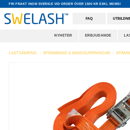
FRI FRAKT INOM SVERIGE VID ORDER ÖVER 1500 KR EXKL MOMS!
FAQ
UTBILDN
NYHETER
ERBJUDANDE
LA
LASTSÄKRING
SPÄNNBAND & BANDSURRNINGAR
SPÄNN