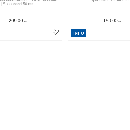
| Spännband 50 mm
209,00
159,00
KR
KR
INFO
15
%