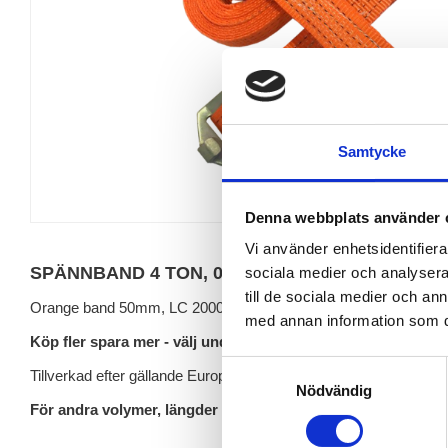
Samtycke
Denna webbplats använder 
Vi använder enhetsidentifierar
SPÄNNBAND 4 TON, 0,5+9,5 MTR MED KRONE
sociala medier och analysera 
till de sociala medier och a
Orange band 50mm, LC 2000 daN, stf 280 daN, shf 50 daN.
med annan information som du 
Köp fler spara mer - välj under "Volym" uppe till höger.
S
Tillverkad efter gällande Europa norm 12195-2
Nödvändig
a
För andra volymer, längder och utförande -
kontakta oss!
m
t