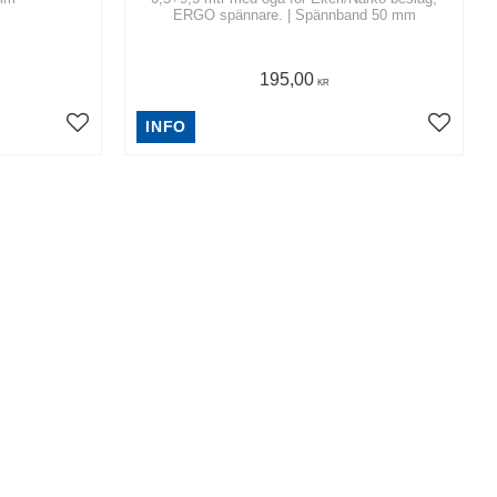
ERGO spännare. | Spännband 50 mm
195,00
KR
INFO
13
%
34
%