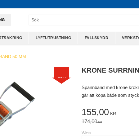
ING
STSÄKRING
LYFTUTRUSTNING
FALLSKYDD
VERKST
BAND 50 MM
KRONE SURRNIN
11
%
Spännband med krone krokar
går att köpa både som styck
Nedsatt pris:
155,00
KR
Ordinarie pris:
174,00
KR
Volym