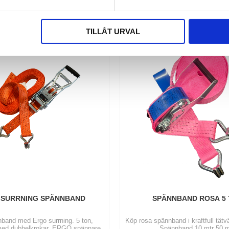
TILLÅT URVAL
 SURRNING SPÄNNBAND
SPÄNNBAND ROSA 5
band med Ergo surrning. 5 ton,
Köp rosa spännband i kraftfull tätv
med dubbelkrokar, ERGO spännare.
Spännband 10 mtr 50