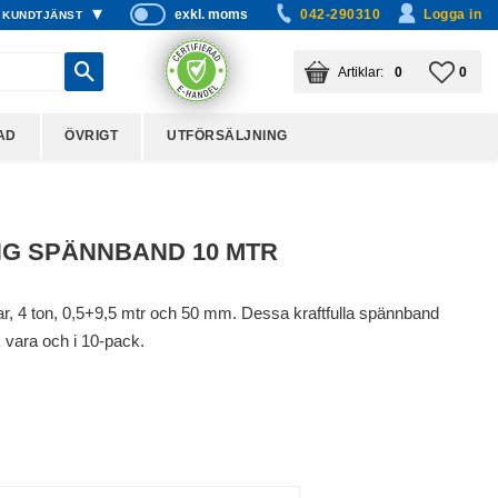
exkl. moms
042-290310
Logga in
KUNDTJÄNST
P
ri
KUNDVAGN
ANTAL PRODUKTER:
FAVO
ANTA
0
0
s
er
vi
AD
ÖVRIGT
UTFÖRSÄLJNING
s
a
s
G SPÄNNBAND 10 MTR
, 4 ton, 0,5+9,5 mtr och 50 mm. Dessa kraftfulla spännband
 vara och i 10-pack.