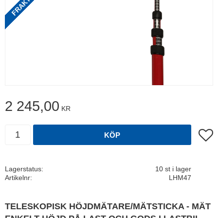
2 245,00
KR
Antal
Lägg t
KÖP
Lagerstatus
10 st i lager
Artikelnr
LHM47
TELESKOPISK HÖJDMÄTARE/MÄTSTICKA - MÄT