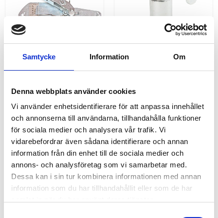
Samtycke
Information
Om
TENMET
CONTAINERFÄSTE LAXO 
12,0 TON
Sträckindikator - Mäta
​Containerlås LAXO | Effektiv
Denna webbplats använder cookies
åtdragningskraft på spännband
lastsäkring av containerfrakter
och surrningsband med Tenmet
utformad för manövrering
Vi använder enhetsidentifierare för att anpassa innehållet
500 & 800 sträckindikator,
ovanifrån
anger den verkliga
och annonserna till användarna, tillhandahålla funktioner
åtdragningskraften.
för sociala medier och analysera vår trafik. Vi
1 952,00
2 495,00
KR
KR
vidarebefordrar även sådana identifierare och annan
KÖP
INFO
information från din enhet till de sociala medier och
annons- och analysföretag som vi samarbetar med.
Dessa kan i sin tur kombinera informationen med annan
ANDRA KÖPTE ÄVEN
information som du har tillhandahållit eller som de har
samlat in när du har använt deras tjänster.
7
%
12
%
S