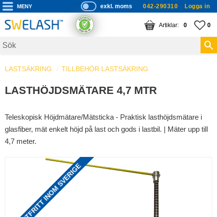
exkl. moms
042-290310
Logga in
P
ri
Meny
KUNDVAGN
ANTAL PRODUKTE
FA
AN
0
0
s
er
vi
LASTSÄKRING
TILLBEHÖR LASTSÄKRING
s
a
LASTHÖJDSMÄTARE 4,7 MTR
s
Teleskopisk Höjdmätare/Mätsticka - Praktisk lasthöjdsmätare i
glasfiber, mät enkelt höjd på last och gods i lastbil. | Mäter upp till
4,7 meter.
FRAKTFRITT INOM SVERIGE