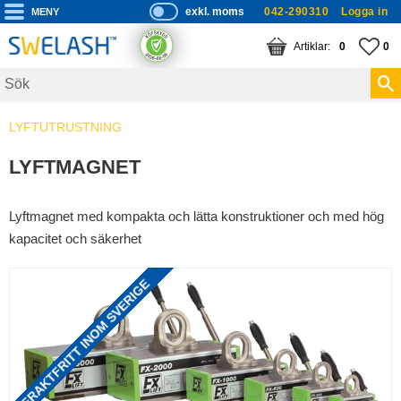
exkl. moms
042-290310
Logga in
P
ri
Meny
KUNDVAGN
ANTAL PRODUKTE
FA
AN
0
0
s
er
vi
LYFTUTRUSTNING
s
a
LYFTMAGNET
s
Lyftmagnet med kompakta och lätta konstruktioner och med hög
kapacitet och säkerhet
FRAKTFRITT INOM SVERIGE