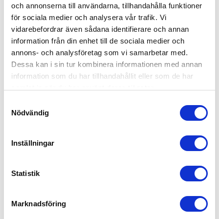
och annonserna till användarna, tillhandahålla funktioner
för sociala medier och analysera vår trafik. Vi
vidarebefordrar även sådana identifierare och annan
information från din enhet till de sociala medier och
annons- och analysföretag som vi samarbetar med.
SPAKLYFTBLOCK LH
SPAKLYFTBLOCK KITO 
Dessa kan i sin tur kombinera informationen med annan
LB
information som du har tillhandahållit eller som de har
Spaklyftblock utformat för lyft
Köp Spaklyftblock KITO LB |
samlat in när du har använt deras tjänster.
och drag i alla positioner med
Blocket är utrustad med
självlåsande säkerhetsspärr
kalibrerad klass 10 kätting,
S
frihjulskoppling och kommer
utrustad med en spärr.
Nödvändig
a
4 250,00
5 346,00
m
KR
KR
t
Inställningar
INFO
INFO
y
c
k
Statistik
ANDRA KÖPTE ÄVEN
e
s
16
%
Marknadsföring
v