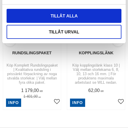
a
l
TILLÅT ALLA
TILLÅT URVAL
RUNDSLINGSPAKET
KOPPLINGSLÄNK
Köp Komplett Rundslingspaket
Köp kopplingslänk klass 10 |
| Kvalitativa rundsling i
Välj mellan storlekarna 6, 8,
prissänkt förpackning av noga
10, 13 och 16 mm. | För
utvalda storlekar. | Välj mellan
produktens maximala
fyra olika paket.
arbetslast se WLL nedan.
1 179,00
62,00
KR
KR
1 401,00
KR
INFO
INFO