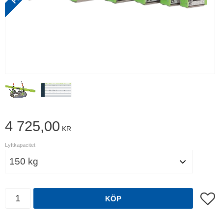
4 725,00
KR
Lyftkapacitet
Antal
Lägg t
KÖP