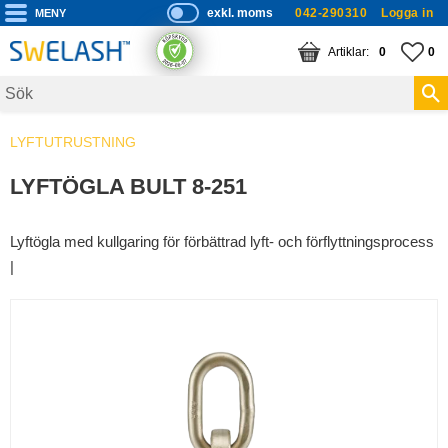
exkl. moms
042-290310
Logga in
P
ri
Meny
KUNDVAGN
ANTAL PRODUKTE
FA
AN
0
0
s
er
vi
LYFTUTRUSTNING
s
a
LYFTÖGLA BULT 8-251
s
Lyftögla med kullgaring för förbättrad lyft- och förflyttningsprocess
|