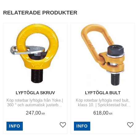
RELATERADE PRODUKTER
LYFTÖGLA SKRUV
LYFTÖGLA BULT
Köp roterbar lyftögla från Yoke.| ​
Köp roterbar lyftögla med bult,
360 ° och automatisk justerbar i
klass 10. | Spricktestad bult
lastens riktning. | Kan enkelt
som är roterbar 360gr med en
247,00
618,00
monteras för hand och testad till
full lyftkapacitet vid 90 graders
KR
KR
2,5 gånger WLL.
vinkel.
INFO
INFO
Lägg till i favoriter
Lägg