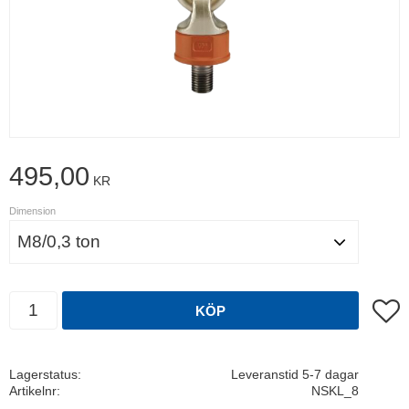
495,00
KR
Dimension
Antal
Lägg t
KÖP
Lagerstatus
Leveranstid 5-7 dagar
Artikelnr
NSKL_8