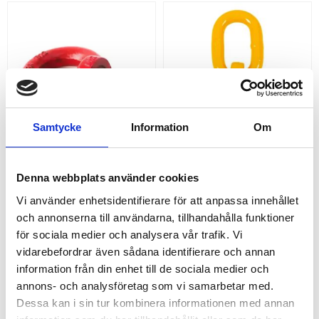
Samtycke
Information
Om
LYFTÖGLA KLASS 8 
LYFTÖGLA BULT SWIVEL
SKRUV
Denna webbplats använder cookies
Lyftögla bult med swivel för alla
lyftriktningar
Köp lyftögla klass 8 med
Vi använder enhetsidentifierare för att anpassa innehållet
skruv|Välj mellan storlekar M6-
M36
och annonserna till användarna, tillhandahålla funktioner
70,00
240,00
KR
KR
för sociala medier och analysera vår trafik. Vi
vidarebefordrar även sådana identifierare och annan
INFO
INFO
Lägg till i favoriter
Lägg
information från din enhet till de sociala medier och
annons- och analysföretag som vi samarbetar med.
Dessa kan i sin tur kombinera informationen med annan
RELATERADE PRODUKTER