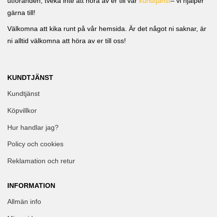
utföranden, tveka inte att höra av er till vår
kundtjänst
– vi hjälper
gärna till!
Välkomna att kika runt på vår hemsida. Är det något ni saknar, är
ni alltid välkomna att höra av er till oss!
KUNDTJÄNST
Kundtjänst
Köpvillkor
Hur handlar jag?
Policy och cookies
Reklamation och retur
INFORMATION
Allmän info