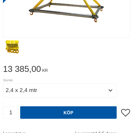
13 385,00
KR
Storlek
Antal
Lägg t
KÖP