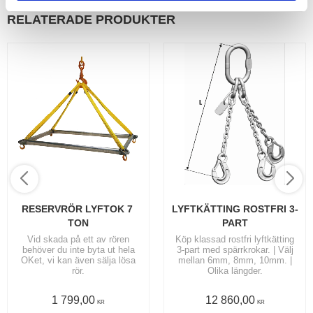
RELATERADE PRODUKTER
RESERVRÖR LYFTOK 7 
LYFTKÄTTING ROSTFRI 3-
TON
PART
Vid skada på ett av rören
Köp klassad rostfri lyftkätting
behöver du inte byta ut hela
3-part med spärrkrokar. | Välj
OKet, vi kan även sälja lösa
mellan 6mm, 8mm, 10mm. |
rör.
Olika längder.
1 799,00
12 860,00
KR
KR