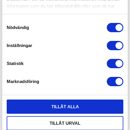
| Säkerhetsfaktor 7:1
Säkerhetsfaktor på 7:1
information som du har tillhandahållit eller som de har
INFO
INFO
Lägg till i favoriter
Lägg
samlat in när du har använt deras tjänster.
S
FRAKTFRITT INOM SVERIGE
FRAKTFRITT INOM SVERIGE
Nödvändig
a
m
t
Inställningar
y
c
k
Statistik
e
s
Marknadsföring
v
RESERVRÖR LYFTOK 7 
TRUCK-OK / GAFFELKROK
a
TON
Lyftok / gaffelkrok för truck 1-5t
l
1 799,00
2 225,00
KR
KR
TILLÅT ALLA
INFO
INFO
Lägg till i favoriter
Lägg
TILLÅT URVAL