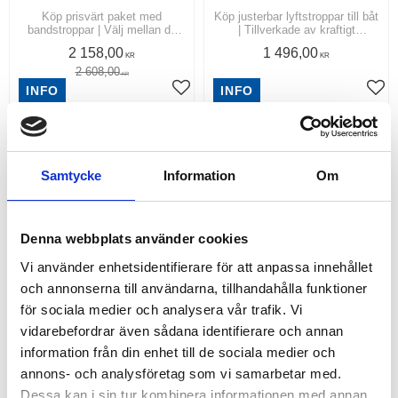
Köp prisvärt paket med
Köp justerbar lyftstroppar till båt
bandstroppar | Välj mellan de
| Tillverkade av kraftigt
olika paketen "Lilla", "Stora"
polyesterband, totalt 6 st
2 158,00
1 496,00
och "Kraft" | Fri frakt inom
lyftöglor | WLL 3,0-5,0 ton, dvs
KR
KR
Sverige!
6-10 ton i U-lyft per stropp
2 608,00
KR
INFO
INFO
Lägg till i favoriter
Lägg
Samtycke
Information
Om
Denna webbplats använder cookies
Vi använder enhetsidentifierare för att anpassa innehållet
och annonserna till användarna, tillhandahålla funktioner
för sociala medier och analysera vår trafik. Vi
BANDSTROPP
BANDSLING
vidarebefordrar även sådana identifierare och annan
Köp Färgkodade Bandstroppar
Köp färgkodad bandsling | Välj
information från din enhet till de sociala medier och
med förstärkta ögon | Dubbla
mellan 1 ton violett, 2 ton grön
annons- och analysföretag som vi samarbetar med.
lager band och impregnerat
och 3 ton gult | Tillverkade av
65,00
41,00
polyesterband för bästa kvalitet.
impregnerat polyesterband |
KR
KR
Dessa kan i sin tur kombinera informationen med annan