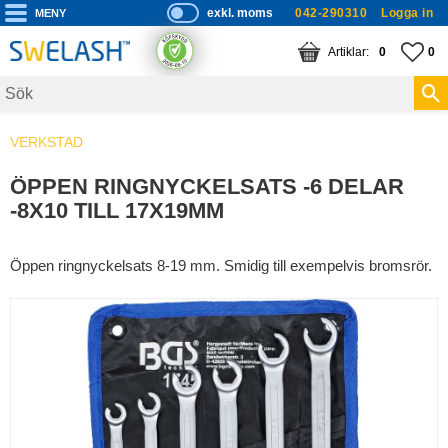
exkl. moms
042-290310
Logga in
P
ri
Meny
KUNDVAGN
ANTAL PRODUKTE
FA
AN
0
0
s
er
vi
VERKSTAD
s
a
ÖPPEN RINGNYCKELSATS -6 DELAR
s
-8X10 TILL 17X19MM
Öppen ringnyckelsats 8-19 mm. Smidig till exempelvis bromsrör.