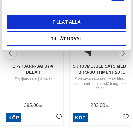
a
l
TILLÅT ALLA
TILLÅT URVAL
BRYTJÄRN-SATS / 4 
SKRUVMEJSEL SATS MED 
DELAR
BITS-SORTIMENT 29 
DELAR
Brytjärn-sats | 4 delar
Skruvmejsel-sats | med bits-
sortiment | i plastställning | 29
delar
395,00
282,00
KR
KR
KÖP
KÖP