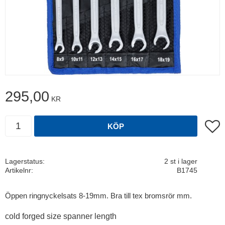
295,00
KR
Antal
Lägg t
KÖP
Lagerstatus
2 st i lager
Artikelnr
B1745
Öppen ringnyckelsats 8-19mm. Bra till tex bromsrör mm.
cold forged size spanner length