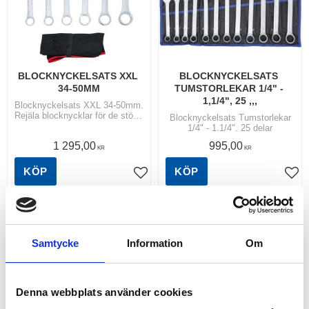
BLOCKNYCKELSATS XXL 
BLOCKNYCKELSATS 
34-50MM
TUMSTORLEKAR 1/4" - 
1,1/4", 25 ,,,
Blocknyckelsats XXL 34-50mm.
Rejäla blocknycklar för de större
Blocknyckelsats Tumstorlekar
infästningarna. Extra långa
1/4" - 1.1/4". 25 delar
skaft!
1 295,00
995,00
KR
KR
KÖP
KÖP
Lägg till i favoriter
Lägg
RELATERADE PRODUKTER
Samtycke
Information
Om
Denna webbplats använder cookies