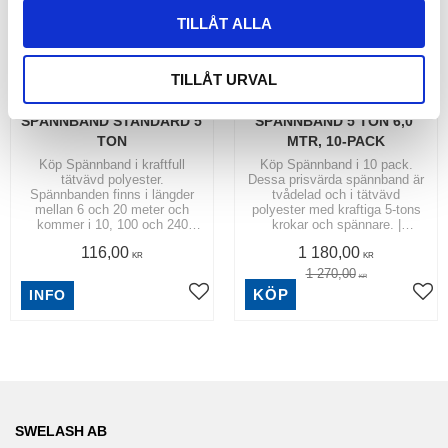
TILLÅT ALLA
TILLÅT URVAL
SPÄNNBAND STANDARD 5 
SPÄNNBAND 5 TON 6,0 
TON
MTR, 10-PACK
Köp Spännband i kraftfull
Köp Spännband i 10 pack.
tätvävd polyester.
Dessa prisvärda spännband är
Spännbanden finns i längder
tvådelad och i tätvävd
mellan 6 och 20 meter och
polyester med kraftiga 5-tons
kommer i 10, 100 och 240
krokar och spännare. |
pack. | Spännband 50 mm
Spännband 50 mm
116,00
1 180,00
KR
KR
1 270,00
KR
KÖP
INFO
SWELASH AB