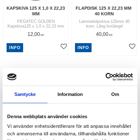
KAPSKIVA 125 X 1,0 X 22,23 
FLAPDISK 125 X 22,23 MM 
MM
40 KORN
PEGATEC GOLDEN
Lammelslipskiva 125mm 40
Kapskiva125 x 1,0 x 22,23 mm
korn. Lång livslängd
12,00
40,00
KR
KR
INFO
INFO
Lägg till i favoriter
Lägg
RELATERADE PRODUKTER
Samtycke
Information
Om
Denna webbplats använder cookies
Vi använder enhetsidentifierare för att anpassa innehållet
och annonserna till användarna, tillhandahålla funktioner