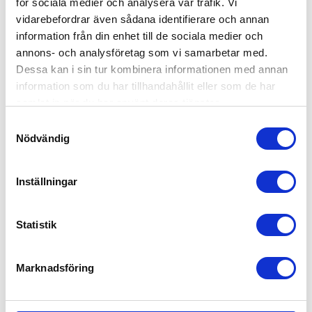
för sociala medier och analysera vår trafik. Vi
vidarebefordrar även sådana identifierare och annan
information från din enhet till de sociala medier och
KAPSKIVA 180 X 1,6 X 
KAPSKIVA 125 X 1,0 X 
annons- och analysföretag som vi samarbetar med.
22,23 MM
22,23 MM
Dessa kan i sin tur kombinera informationen med annan
PEGATEC GOLDEN Kapskiva
PEGATEC GOLDEN
180 x 1,6 x 22,23 mm
Kapskiva125 x 1,0 x 22,23 mm
information som du har tillhandahållit eller som de har
samlat in när du har använt deras tjänster.
S
23,00
12,00
KR
KR
Nödvändig
a
m
INFO
INFO
t
Inställningar
y
ANDRA KÖPTE ÄVEN
c
k
Statistik
7
%
e
s
Marknadsföring
v
a
l