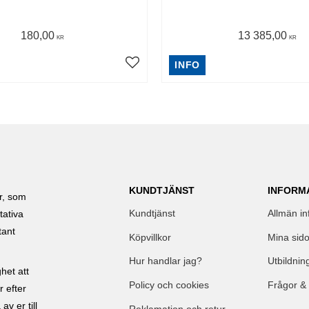
180,00
13 385,00
KR
KR
INFO
KUNDTJÄNST
INFORM
ar, som
Kundtjänst
Allmän in
tativa
tant
Köpvillkor
Mina sido
Hur handlar jag?
Utbildnin
het att
Policy och cookies
Frågor &
r efter
av er till