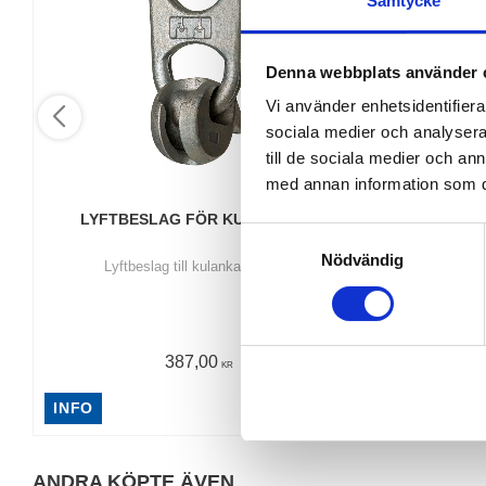
Samtycke
Denna webbplats använder 
Vi använder enhetsidentifierar
sociala medier och analysera 
till de sociala medier och a
med annan information som du 
LYFTBESLAG FÖR KULANKARE
LYFTKÄT
S
Nödvändig
a
Lyftbeslag till kulankare 1-10T
Köp lyftkätti
Standardlän
m
Lyf
t
y
387,00
c
KR
k
INFO
INFO
e
s
v
ANDRA KÖPTE ÄVEN