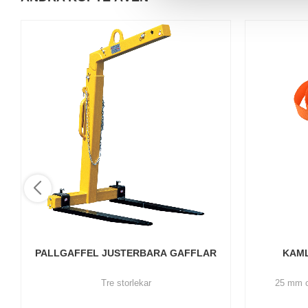
a
l
PALLGAFFEL JUSTERBARA GAFFLAR
KAML
Tre storlekar
25 mm o