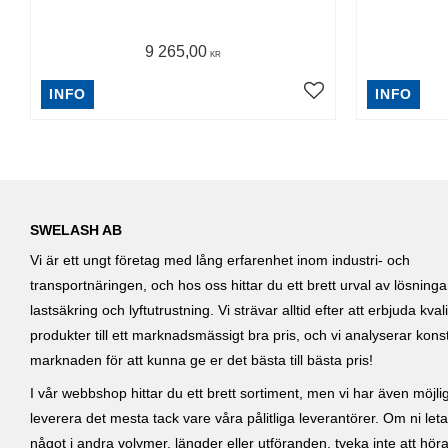
9 265,00
KR
INFO
INFO
SWELASH AB
Vi är ett ungt företag med lång erfarenhet inom industri- och
transportnäringen, och hos oss hittar du ett brett urval av lösning
lastsäkring och lyftutrustning. Vi strävar alltid efter att erbjuda kvali
produkter till ett marknadsmässigt bra pris, och vi analyserar kons
marknaden för att kunna ge er det bästa till bästa pris!
I vår webbshop hittar du ett brett sortiment, men vi har även möjlig
leverera det mesta tack vare våra pålitliga leverantörer. Om ni leta
något i andra volymer, längder eller utföranden, tveka inte att höra 