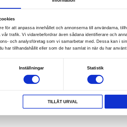
Information
cookies
e för att anpassa innehållet och annonserna till användarna, tillh
vår trafik. Vi vidarebefordrar även sådana identifierare och anna
nnons- och analysföretag som vi samarbetar med. Dessa kan i sin
har tillhandahållit eller som de har samlat in när du har använt 
TING KLASS 10 1-PART SP
LYFTKÄTTING KLASS 10 1-
Inställningar
Statistik
ng klass 10, 1-part med spärrkrok. |
Köp lyftkätting klass 10, 1-part, s
gd 2,0, 3,0 4,0, 5,0 och 6,0 mtr |
förkortningskrok. | Standardlängd
tutrustning /Lyftkättingar
4,0 meter effektiv längd. | Lyftutru
771,00
882,00
KR
KR
TILLÅT URVAL
INFO