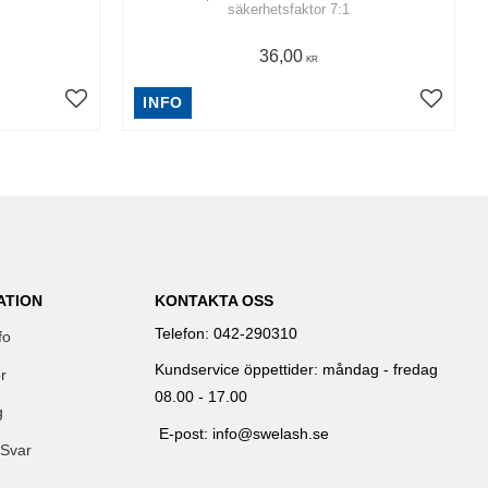
säkerhetsfaktor 7:1
36,00
KR
INFO
ATION
KONTAKTA OSS
Telefon: 042-290310
fo
Kundservice öppettider: måndag - fredag
r
08.00 - 17.00
g
E-post: info@swelash.se
 Svar