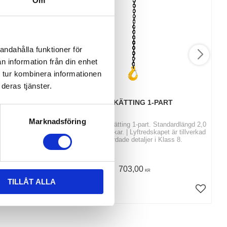
Om
andahålla funktioner för
n information från din enhet
 tur kombinera informationen
deras tjänster.
PART SP-FK
LYFTKÄTTING 1-PART
Marknadsföring
äkerhetskrok +
Köp klassad lyftkätting 1-part. Standardlängd 2,0
 2,0, 3,0 och
mtr med spärrkrokar. | Lyftredskapet är tillverkad
stning /Kätting
av seghärdade detaljer i Klass 8.
703,00
KR
TILLÅT ALLA
INFO