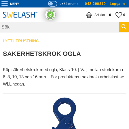
exkl. moms
042-290310
Logga in
P
ri
Meny
KUNDVAGN
ANTAL PRODUKTE
FA
AN
0
0
s
er
vi
LYFTUTRUSTNING
s
a
SÄKERHETSKROK ÖGLA
s
Köp säkerhetskrok med ögla, Klass 10. | Välj mellan storlekarna
6, 8, 10, 13 och 16 mm. | För produktens maximala arbetslast se
WLL nedan.