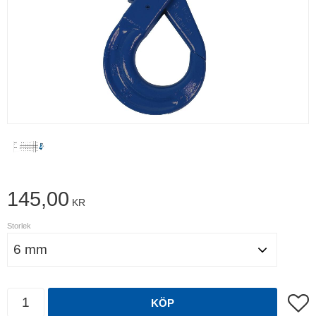
145,00
KR
Storlek
Antal
Lägg t
KÖP