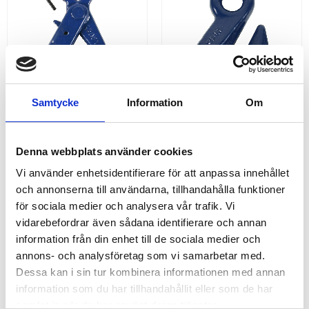
Samtycke
Information
Om
SÄKERHETSKROK 
FÖRKORTNINGSKROK
Denna webbplats använder cookies
GAFFEL
Köp säkerhetskrok med
Köp förkortningskrok med ögla,
Vi använder enhetsidentifierare för att anpassa innehållet
gaffelfäste, klass 10. | Välj
klass 10. | Välj mellan
mellan storlekarna 6, 8, 10, 13
storlekarna 6, 8, 10, 13 och 16
och annonserna till användarna, tillhandahålla funktioner
och 16 mm. | För produktens
mm. | För produktens
för sociala medier och analysera vår trafik. Vi
maximala arbetslast se WLL
maximala arbetslast se WLL
nedan
nedan.
vidarebefordrar även sådana identifierare och annan
185,00
46,00
KR
KR
information från din enhet till de sociala medier och
annons- och analysföretag som vi samarbetar med.
INFO
INFO
Dessa kan i sin tur kombinera informationen med annan
information som du har tillhandahållit eller som de har
ANDRA KÖPTE ÄVEN
samlat in när du har använt deras tjänster.