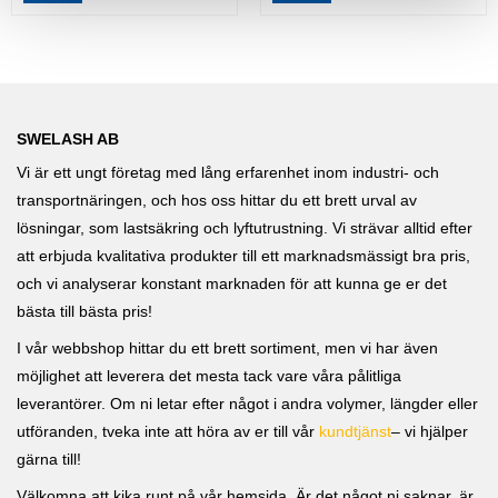
SWELASH AB
Vi är ett ungt företag med lång erfarenhet inom industri- och
transportnäringen, och hos oss hittar du ett brett urval av
lösningar, som lastsäkring och lyftutrustning. Vi strävar alltid efter
att erbjuda kvalitativa produkter till ett marknadsmässigt bra pris,
och vi analyserar konstant marknaden för att kunna ge er det
bästa till bästa pris!
I vår webbshop hittar du ett brett sortiment, men vi har även
möjlighet att leverera det mesta tack vare våra pålitliga
leverantörer. Om ni letar efter något i andra volymer, längder eller
utföranden, tveka inte att höra av er till vår
kundtjänst
– vi hjälper
gärna till!
Välkomna att kika runt på vår hemsida. Är det något ni saknar, är