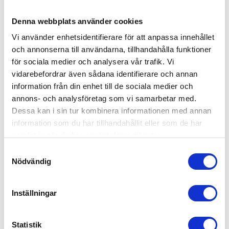
RELATERADE PRODUKTER
Denna webbplats använder cookies
Vi använder enhetsidentifierare för att anpassa innehållet
och annonserna till användarna, tillhandahålla funktioner
för sociala medier och analysera vår trafik. Vi
vidarebefordrar även sådana identifierare och annan
information från din enhet till de sociala medier och
annons- och analysföretag som vi samarbetar med.
Dessa kan i sin tur kombinera informationen med annan
information som du har tillhandahållit eller som de har
samlat in när du har använt deras tjänster.
SÄKERHETSKROK 
SÄKERHETSKROK 
S
KULLAGRAD SWIVEL, KL8
GAFFEL
Nödvändig
a
Med kullagrad svivel, klass 8
Köp säkerhetskrok med
m
gaffelfäste, klass 10. | Välj
mellan storlekarna 6, 8, 10, 13
t
Inställningar
och 16 mm. | För produktens
y
maximala arbetslast se WLL
nedan
c
990,00
185,00
KR
KR
k
Statistik