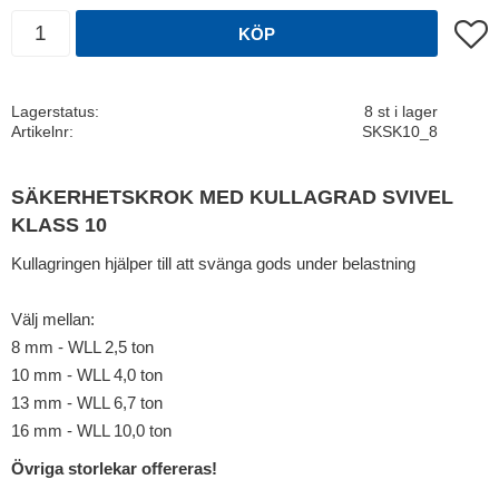
Lägg t
KÖP
Lagerstatus
8 st i lager
Artikelnr
SKSK10_8
SÄKERHETSKROK MED KULLAGRAD SVIVEL
KLASS 10
Kullagringen hjälper till att svänga gods under belastning
Välj mellan:
8 mm - WLL 2,5 ton
10 mm - WLL 4,0 ton
13 mm - WLL 6,7 ton
16 mm - WLL 10,0 ton
Övriga storlekar offereras!