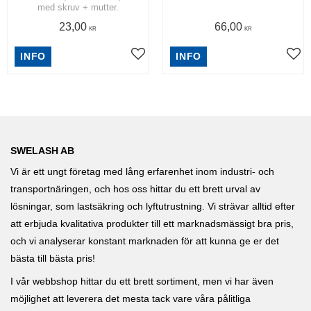
med skruv + mutter.
23,00
66,00
KR
KR
INFO
INFO
SWELASH AB
Vi är ett ungt företag med lång erfarenhet inom industri- och
transportnäringen, och hos oss hittar du ett brett urval av
lösningar, som lastsäkring och lyftutrustning. Vi strävar alltid efter
att erbjuda kvalitativa produkter till ett marknadsmässigt bra pris,
och vi analyserar konstant marknaden för att kunna ge er det
bästa till bästa pris!
I vår webbshop hittar du ett brett sortiment, men vi har även
möjlighet att leverera det mesta tack vare våra pålitliga