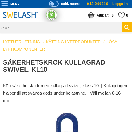
exkl. moms
042-290310
Logga in
P
ri
Meny
KUNDVAGN
ANTAL PRODUKTE
FA
AN
0
0
s
er
vi
LYFTUTRUSTNING
KÄTTING LYFTPRODUKTER
s
LÖSA
LYFTKOMPONENTER
a
s
SÄKERHETSKROK KULLAGRAD
SWIVEL, KL10
Köp säkerhetskrok med kullagrad svivel, klass 10. | ​Kullagringen
hjälper till att svänga gods under belastning. | Välj mellan 8-16
mm.