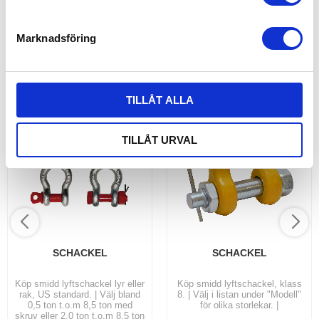
e
INFO
INFO
s
Marknadsföring
v
ANDRA KÖPTE ÄVEN
a
l
TILLÅT ALLA
TILLÅT URVAL
SCHACKEL
SCHACKEL
Köp smidd lyftschackel lyr eller
Köp smidd lyftschackel, klass
rak, US standard. | Välj bland
8. | Välj i listan under "Modell"
0,5 ton t.o.m 8,5 ton med
för olika storlekar. |
skruv eller 2,0 ton t.o.m 8,5 ton