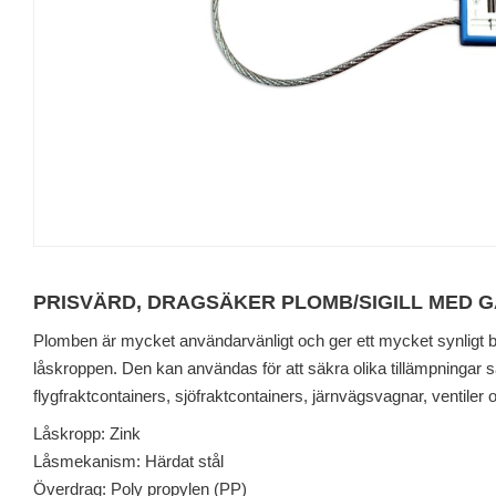
PRISVÄRD, DRAGSÄKER PLOMB/SIGILL MED G
Plomben är mycket användarvänligt och ger ett mycket synligt b
låskroppen. Den kan användas för att säkra olika tillämpningar s
flygfraktcontainers, sjöfraktcontainers, järnvägsvagnar, ventiler 
Låskropp: Zink
Låsmekanism: Härdat stål
Överdrag: Poly propylen (PP)