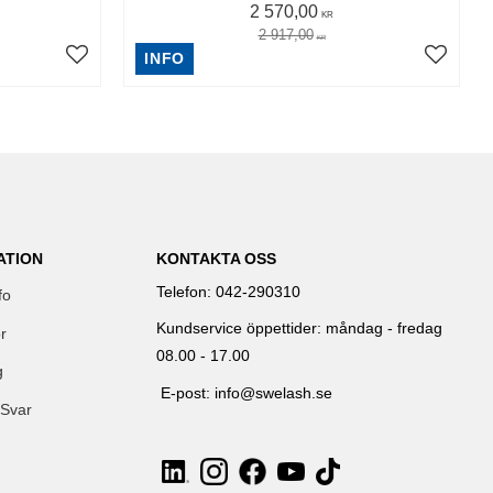
2 570,00
KR
2 917,00
KR
INFO
ATION
KONTAKTA OSS
Telefon: 042-290310
fo
Kundservice öppettider: måndag - fredag
r
08.00 - 17.00
g
E-post: info@swelash.se
 Svar