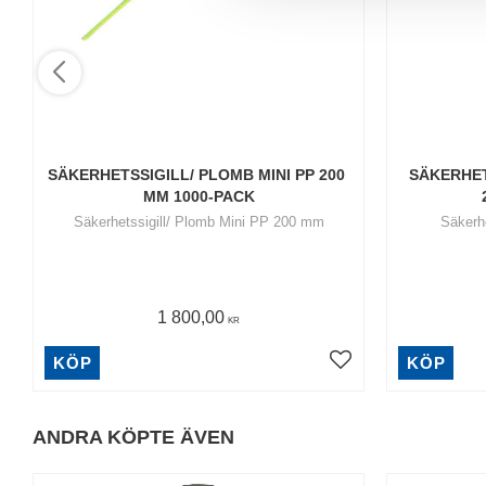
l
SÄKERHETSSIGILL/ PLOMB MINI PP 200 
SÄKERHET
MM 1000-PACK
Säkerhetssigill/ Plomb Mini PP 200 mm
Säkerh
1 800,00
KR
KÖP
KÖP
ANDRA KÖPTE ÄVEN