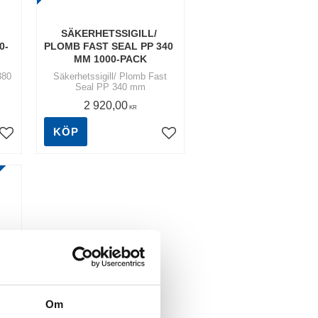
SÄKERHETSSIGILL/ 
0-
PLOMB FAST SEAL PP 340 
MM 1000-PACK
380
Säkerhetssigill/ Plomb Fast
Seal PP 340 mm
2 920,00
KR
KÖP
Lägg till i favoriter
Lägg till i favoriter
Om