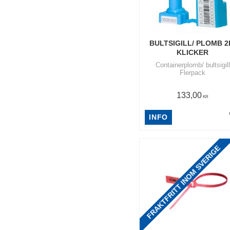
BULTSIGILL/ PLOMB 2K
KLICKER
Containerplomb/ bultsigill
Flerpack
133,00
KR
INFO
FRAKTFRITT INOM SVERIGE