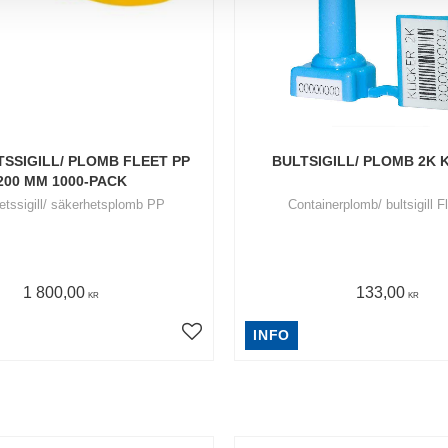
SSIGILL/ PLOMB FLEET PP 
BULTSIGILL/ PLOMB 2K 
200 MM 1000-PACK
etssigill/ säkerhetsplomb PP
Containerplomb/ bultsigill F
1 800,00
133,00
KR
KR
INFO