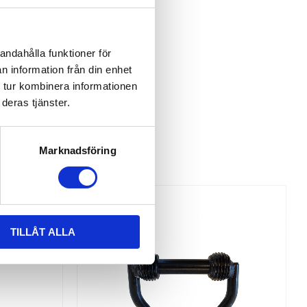
M 
lomb
andahålla funktioner för
n information från din enhet
 tur kombinera informationen
deras tjänster.
Lägg till i favoriter
Marknadsföring
TILLÅT ALLA