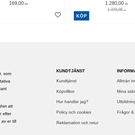
169,00
1 280,00
KR
KR
1 370,00
KR
KÖP
KUNDTJÄNST
INFORM
ar, som
Kundtjänst
Allmän in
tativa
tant
Köpvillkor
Mina sido
Hur handlar jag?
Utbildnin
het att
Policy och cookies
Frågor &
r efter
av er till
Reklamation och retur