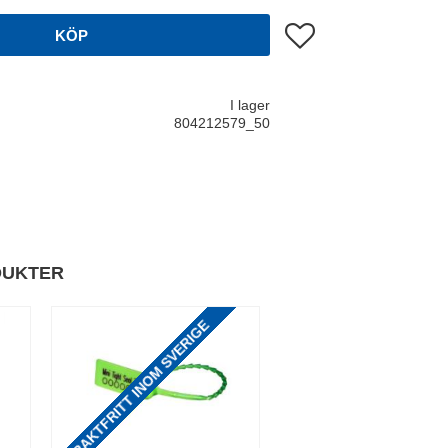
Lägg till i favoriter
KÖP
I lager
804212579_50
DUKTER
FRAKTFRITT INOM SVERIGE