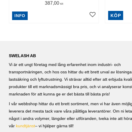
387,00
KR
KÖP
INFO
SWELASH AB
Vi är ett ungt företag med lång erfarenhet inom industri- och
transportnäringen, och hos oss hittar du ett brett urval av lösning
lastsäkring och lyftutrustning. Vi strävar alltid efter att erbjuda kvali
produkter till ett marknadsmässigt bra pris, och vi analyserar kons
marknaden för att kunna ge er det bästa till bästa pris!
I vår webbshop hittar du ett brett sortiment, men vi har även möjlig
leverera det mesta tack vare våra pålitliga leverantörer. Om ni leta
något i andra volymer, längder eller utföranden, tveka inte att höra 
vår
kundtjänst
– vi hjälper gärna till!