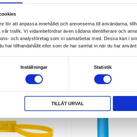
SÄKERHETSSIGILL/ 
PLOMB FLEET PP 200 M
cookies
1000-PACK
Säkerhetssigill/ säkerhetsp
e för att anpassa innehållet och annonserna till användarna, tillh
PP
vår trafik. Vi vidarebefordrar även sådana identifierare och anna
1 800,00
KR
nnons- och analysföretag som vi samarbetar med. Dessa kan i sin
KÖP
har tillhandahållit eller som de har samlat in när du har använt 
Inställningar
Statistik
TILLÅT URVAL