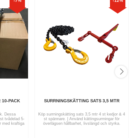
7
%
12
%
 10-PACK
SURRNINGSKÄTTING SATS 3,5 MTR
ck. Dessa
Köp surrningskätting sats 3,5 mtr 4 st kedjor & 4
st tvådelad 5-
st spännare. | Använd kättingsurrningar för
r med kraftiga
överlägsen hållbarhet, livslängd och styrka.