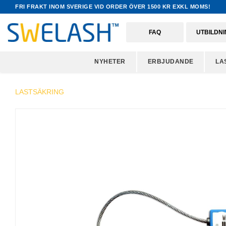
FRI FRAKT INOM SVERIGE VID ORDER ÖVER 1500 KR EXKL MOMS!
FAQ
UTBILDN
NYHETER
ERBJUDANDE
LA
LASTSÄKRING