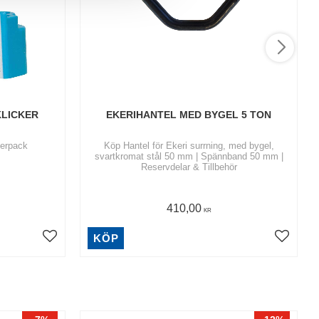
KLICKER
EKERIHANTEL MED BYGEL 5 TON
lerpack
Köp Hantel för Ekeri surrning, med bygel,
svartkromat stål 50 mm | Spännband 50 mm |
Reservdelar & Tillbehör
410,00
KR
KÖP