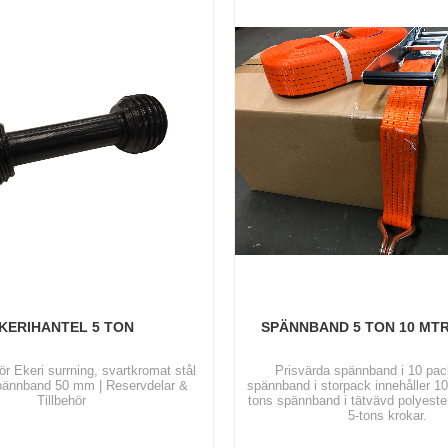
KERIHANTEL 5 TON
SPÄNNBAND 5 TON 10 MTR
ör Ekeri surrning, svartkromat stål
Prisvärda spännband i 10 pa
ännband 50 mm | Reservdelar &
spännband i storpack innehåller 10
Tillbehör
tons spännband i tätvävd polyeste
5-tons krokar.