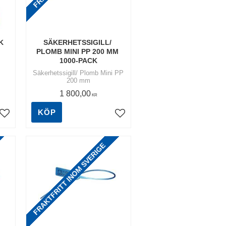
 
SÄKERHETSSIGILL/ 
PLOMB MINI PP 200 MM 
1000-PACK
Säkerhetssigill/ Plomb Mini PP
200 mm
1 800,00
KR
KÖP
Lägg till i favoriter
Lägg till i favoriter
FRAKTFRITT INOM SVERIGE