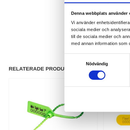
Denna webbplats använder 
Vi använder enhetsidentifierar
sociala medier och analysera 
till de sociala medier och a
med annan information som du 
S
Nödvändig
a
RELATERADE PRODUKTER
m
t
y
c
k
e
s
v
a