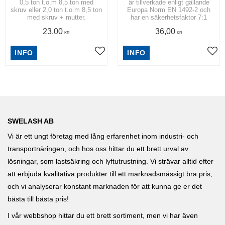
0,5 ton t.o.m 8,5 ton med
är tillverkade enligt gällande
skruv eller 2,0 ton t.o.m 8,5 ton
Europa Norm EN 1492-2 och
med skruv + mutter.
har en säkerhetsfaktor 7:1
23,00
36,00
KR
KR
INFO
INFO
SWELASH AB
Vi är ett ungt företag med lång erfarenhet inom industri- och
transportnäringen, och hos oss hittar du ett brett urval av
lösningar, som lastsäkring och lyftutrustning. Vi strävar alltid efter
att erbjuda kvalitativa produkter till ett marknadsmässigt bra pris,
och vi analyserar konstant marknaden för att kunna ge er det
bästa till bästa pris!
I vår webbshop hittar du ett brett sortiment, men vi har även