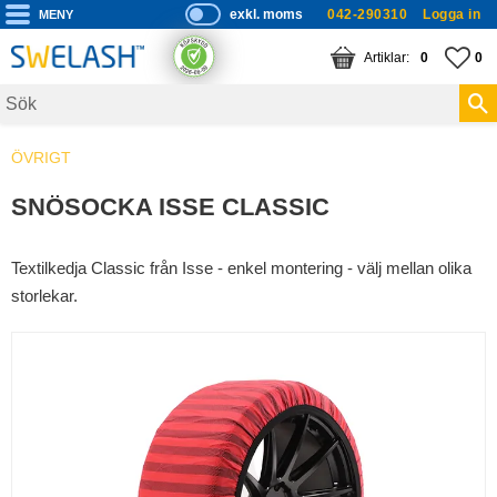
exkl. moms
042-290310
Logga in
P
ri
Meny
KUNDVAGN
ANTAL PRODUKTE
FA
AN
0
0
s
er
vi
ÖVRIGT
s
a
SNÖSOCKA ISSE CLASSIC
s
Textilkedja Classic från Isse - enkel montering - välj mellan olika
storlekar.