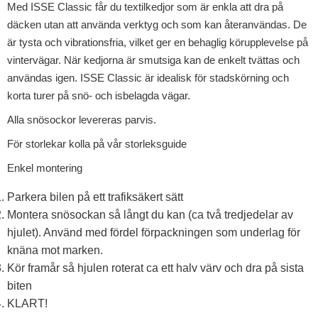
Med ISSE Classic får du textilkedjor som är enkla att dra på
däcken utan att använda verktyg och som kan återanvändas. De
är tysta och vibrationsfria, vilket ger en behaglig körupplevelse på
vintervägar. När kedjorna är smutsiga kan de enkelt tvättas och
användas igen. ISSE Classic är idealisk för stadskörning och
korta turer på snö- och isbelagda vägar.
Alla snösockor levereras parvis.
För storlekar kolla på vår storleksguide
Enkel montering
Parkera bilen på ett trafiksäkert sätt
Montera snösockan så långt du kan (ca två tredjedelar av
hjulet). Använd med fördel förpackningen som underlag för
knäna mot marken.
Kör framår så hjulen roterat ca ett halv värv och dra på sista
biten
KLART!