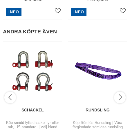
KR
KR
INFO
INFO
ANDRA KÖPTE ÄVEN
SCHACKEL
RUNDSLING
Köp smidd lyftschackel lyr eller
Köp Sömlös Rundsling | Våra
rak, US standard. | Välj bland
färgkodade sömlösa rundsling