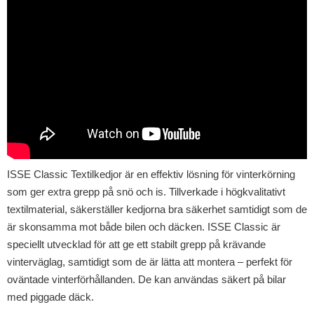
ISSE Classic Textilkedjor är en effektiv lösning för vinterkörning
som ger extra grepp på snö och is. Tillverkade i högkvalitativt
textilmaterial, säkerställer kedjorna bra säkerhet samtidigt som de
är skonsamma mot både bilen och däcken. ISSE Classic är
speciellt utvecklad för att ge ett stabilt grepp på krävande
vinterväglag, samtidigt som de är lätta att montera – perfekt för
oväntade vinterförhållanden. De kan användas säkert på bilar
med piggade däck.