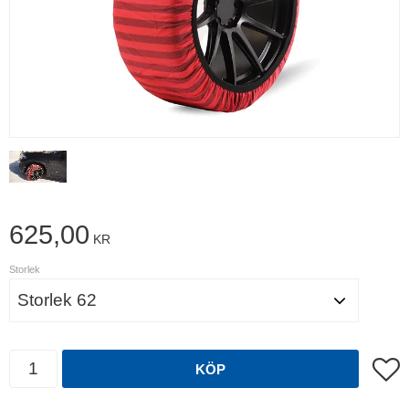
625,00
KR
Storlek
Antal
Lägg t
KÖP