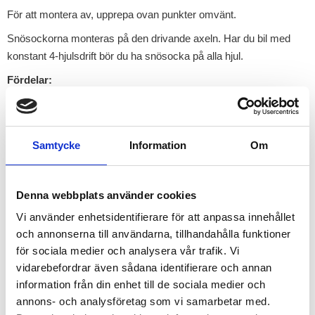
För att montera av, upprepa ovan punkter omvänt.
Snösockorna monteras på den drivande axeln. Har du bil med
konstant 4-hjulsdrift bör du ha snösocka på alla hjul.
Fördelar:
Snösockorna monteras på den drivande axeln.
Behövs inga verktyg
Kan tvättas efter användning
Samtycke
Information
Om
Kompakt och praktisk vid förvaring
1-3 minuters montering per däck
Denna webbplats använder cookies
Medföljer även engångshandskar
Vi använder enhetsidentifierare för att anpassa innehållet
Maximal hastighet ska inte överstiga 40 km/h
och annonserna till användarna, tillhandahålla funktioner
Snösockan för personbilar och lätta nyttofordon med en totalvikt
för sociala medier och analysera vår trafik. Vi
på mindre än 3,5 ton, kan lagligt användas om snökedjor krävs
vidarebefordrar även sådana identifierare och annan
information från din enhet till de sociala medier och
inom EU (utom Österrike) samt i Schweiz, Norge, Serbien,
annons- och analysföretag som vi samarbetar med.
Turkiet och Island.