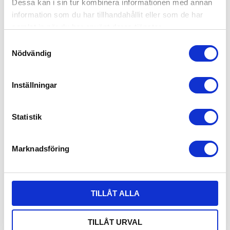
Dessa kan i sin tur kombinera informationen med annan
RELATERADE PRODUKTER
information som du har tillhandahållit eller som de har
samlat in när du har använt deras tjänster.
S
Nödvändig
a
m
t
Inställningar
y
c
k
Statistik
e
s
SNÖKEDJA PERSONBIL 
SNÖSOCKA ISSE SUPER
Marknadsföring
v
GRIPER QUICK VAN
Snösocka Isse Super - välj
a
mellan olika storlekar
Kraftig snökedja passar till
husbilar, vans, 4x4 och liknande
l
1 391,00
929,00
KR
KR
TILLÅT ALLA
INFO
INFO
Lägg till i favoriter
Lägg
TILLÅT URVAL