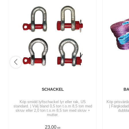
SCHACKEL
BA
Köp smidd lyftschackel lyr eller rak, US
Köp prisvärda
standard. | Välj bland 0,5 ton t.o.m 8,5 ton med
| Färgkodad
skruv eller 2,0 ton t.o.m 8,5 ton med skruv +
dubbla
mutter.
23,00
KR