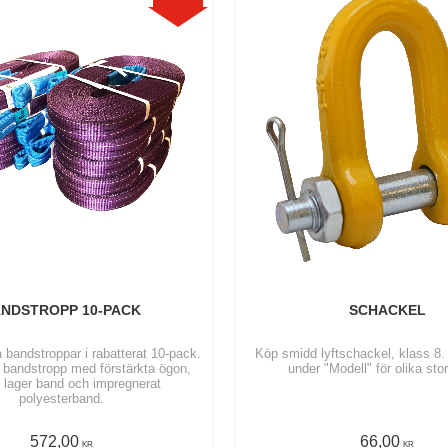
NDSTROPP 10-PACK
SCHACKEL
 bandstroppar i rabatterat 10-pack.
Köp smidd lyftschackel, klass 8. | 
 bandstropp med förstärkta ögon,
under "Modell" för olika stor
 lager band och impregnerat
polyesterband.
572,00
66,00
KR
KR