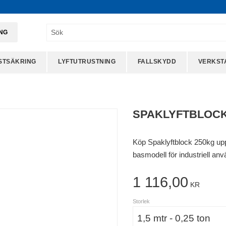
ING
STSÄKRING
LYFTUTRUSTNING
FALLSKYDD
VERKST
SPAKLYFTBLOCK
Köp Spaklyftblock 250kg upp 
basmodell för industriell använ
1 116,00
KR
Storlek