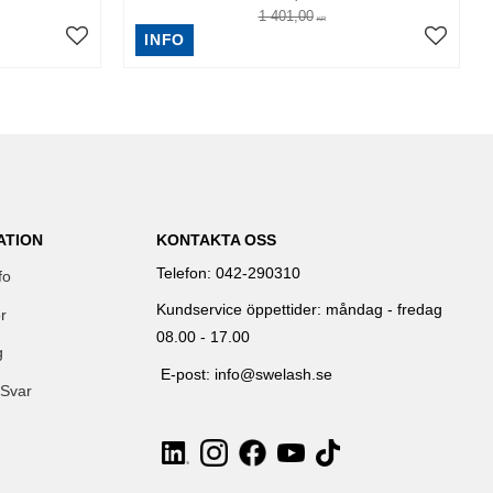
1 401,00
KR
INFO
ATION
KONTAKTA OSS
Telefon: 042-290310
fo
Kundservice öppettider: måndag - fredag
r
08.00 - 17.00
g
E-post: info@swelash.se
 Svar