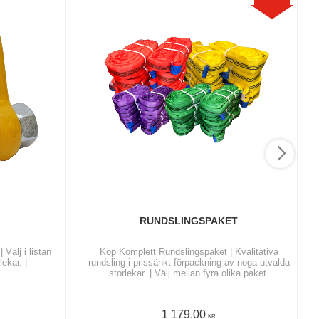
RUNDSLINGSPAKET
Välj i listan
Köp Komplett Rundslingspaket | Kvalitativa
lekar. |
rundsling i prissänkt förpackning av noga utvalda
storlekar. | Välj mellan fyra olika paket.
1 179,00
KR