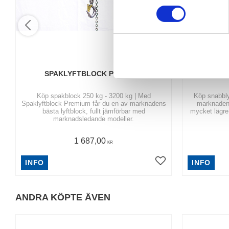
m
t
y
c
k
e
SPAKLYFTBLOCK PREMIUM
SNAB
s
v
Köp spakblock 250 kg - 3200 kg | Med
Köp snabbly
a
Spaklyftblock Premium får du en av marknadens
marknadens 
bästa lyftblock, fullt jämförbar med
mycket lägre 
l
marknadsledande modeller.
1 687,00
KR
INFO
INFO
ANDRA KÖPTE ÄVEN