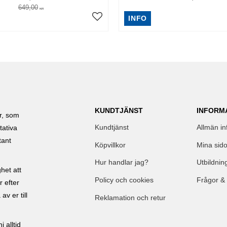
649,00
KR
INFO
KUNDTJÄNST
INFORM
ar, som
Kundtjänst
Allmän in
tativa
tant
Köpvillkor
Mina sido
Hur handlar jag?
Utbildnin
het att
Policy och cookies
Frågor &
r efter
av er till
Reklamation och retur
 alltid