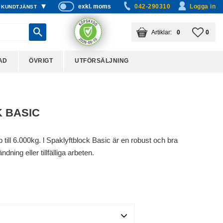
exkl. moms
042-290310
Logga in
KUNDTJÄNST
P
ri
KUNDVAGN
ANTAL PRODUKTER:
FAVO
ANTA
0
0
s
er
vi
AD
ÖVRIGT
UTFÖRSÄLJNING
s
a
s
 BASIC
till 6.000kg. l Spaklyftblock Basic är en robust och bra
dning eller tillfälliga arbeten.