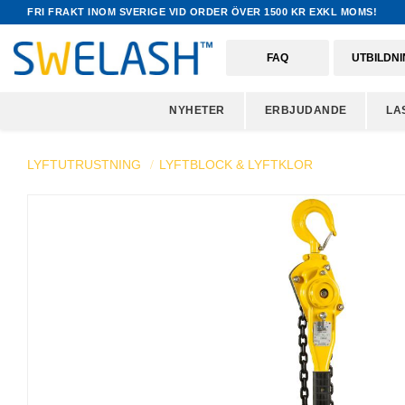
FRI FRAKT INOM SVERIGE VID ORDER ÖVER 1500 KR EXKL MOMS!
FAQ
UTBILDN
NYHETER
ERBJUDANDE
LA
LYFTUTRUSTNING
LYFTBLOCK & LYFTKLOR