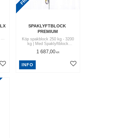
 LX
SPAKLYFTBLOCK 
PREMIUM
 3
Köp spakblock 250 kg - 3200
ch
kg | Med Spaklyftblock
ikt
Premium får du en av
1 687,00
marknadens bästa lyftblock,
KR
fullt jämförbar med
marknadsledande modeller.
INFO
Lägg till i favoriter
Lägg till i favoriter