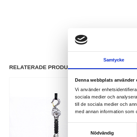
Samtycke
RELATERADE PRODUKTER
Denna webbplats använder 
Vi använder enhetsidentifierar
sociala medier och analysera 
till de sociala medier och a
med annan information som du 
S
Nödvändig
a