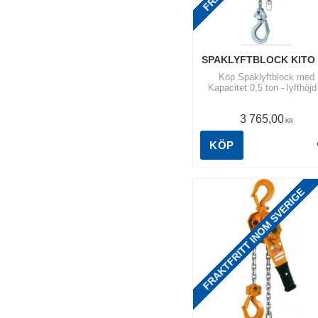
SPAKLYFTBLOCK KITO
Köp Spaklyftblock med
Kapacitet 0,5 ton - lyfthöjd
meter. | KITO LX ett litet o
smidigt block med låg egenv
3 765,00
och frihjulskoppling.
KR
KÖP
FRAKTFRITT INOM SVERIGE