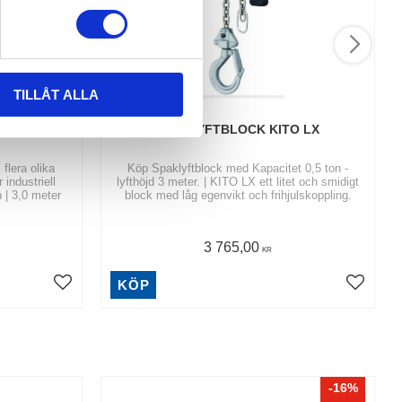
TILLÅT ALLA
ASIC
SPAKLYFTBLOCK KITO LX
flera olika
Köp Spaklyftblock med Kapacitet 0,5 ton -
 industriell
lyfthöjd 3 meter. | KITO LX ett litet och smidigt
n | 3,0 meter
block med låg egenvikt och frihjulskoppling.
3 765,00
KR
KÖP
16
%