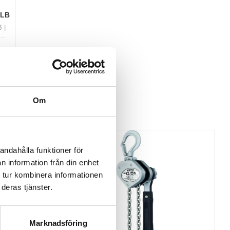
 LB
 |
,
er
Lägg till i favoriter
Om
andahålla funktioner för
n information från din enhet
 tur kombinera informationen
deras tjänster.
Marknadsföring