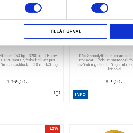
TILLÅT URVAL
BLYFTBLOCK PREMIUM
SNABBLYFTBLOCK B
ftblock 250 kg - 3200 kg. | En av
Köp Snabblyftblock basmodell i 
allra bästa lyftblock till ett pris
storlekar. | Robust basmodell för
än märkesblock. | 3,0 mtr kätting.
användning eller tillfälliga arbete
lyfthöjd.
1 365,00
819,00
KR
KR
INFO
12
%