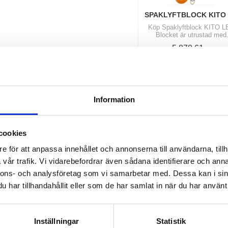
SPAKLYFTBLOCK KITO
Köp Spaklyftblock KITO LB
Blocket är utrustad med
kalibrerad klass 10 kätting
5 878,61
frihjulskoppling och komm
KR
utrustad med en spärr.
INFO
Information
cookies
e för att anpassa innehållet och annonserna till användarna, tillh
vår trafik. Vi vidarebefordrar även sådana identifierare och anna
nnons- och analysföretag som vi samarbetar med. Dessa kan i sin
har tillhandahållit eller som de har samlat in när du har använt 
Inställningar
Statistik