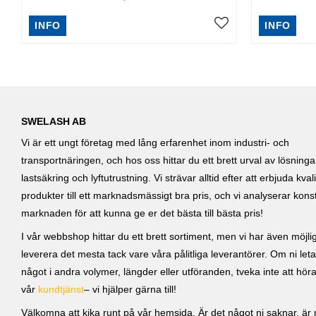
INFO
INFO
SWELASH AB
Vi är ett ungt företag med lång erfarenhet inom industri- och
transportnäringen, och hos oss hittar du ett brett urval av lösning
lastsäkring och lyftutrustning. Vi strävar alltid efter att erbjuda kvali
produkter till ett marknadsmässigt bra pris, och vi analyserar kons
marknaden för att kunna ge er det bästa till bästa pris!
I vår webbshop hittar du ett brett sortiment, men vi har även möjlig
leverera det mesta tack vare våra pålitliga leverantörer. Om ni leta
något i andra volymer, längder eller utföranden, tveka inte att höra 
vår
kundtjänst
– vi hjälper gärna till!
Välkomna att kika runt på vår hemsida. Är det något ni saknar, är ni