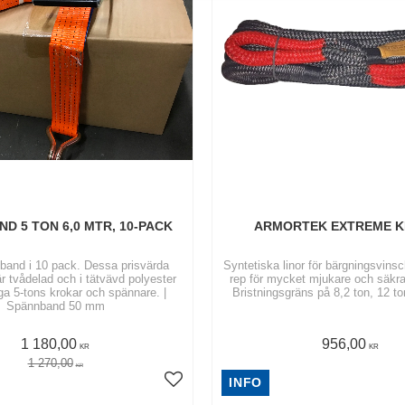
D 5 TON 6,0 MTR, 10-PACK
ARMORTEK EXTREME K
and i 10 pack. Dessa prisvärda
Syntetiska linor för bärgningsvinsc
 tvådelad och i tätvävd polyester
rep för mycket mjukare och säkra
ga 5-tons krokar och spännare. |
Bristningsgräns på 8,2 ton, 12 to
Spännband 50 mm
1 180,00
956,00
KR
KR
1 270,00
KR
INFO