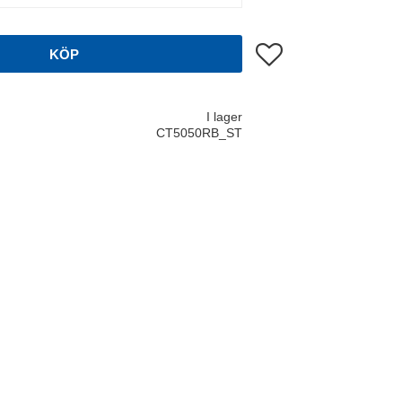
Lägg till i favoriter
KÖP
I lager
CT5050RB_ST