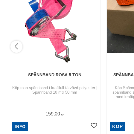
SPÄNNBAND ROSA 5 TON
SPÄNNBAN
Köp rosa spännband i kraftfull tätvävd polyester |
Köp Spännb
Spännband 10 mtr 50 mm
spännband är
med krafti
159,00
KR
KÖP
INFO