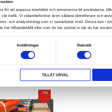
cookies
e för att anpassa innehållet och annonserna till användarna, tillh
vår trafik. Vi vidarebefordrar även sådana identifierare och anna
ARE ERGO 50 MM 5 TON
EKERIHANTEL 5 TON
nnons- och analysföretag som vi samarbetar med. Dessa kan i sin
har tillhandahållit eller som de har samlat in när du har använt 
 spännare 50 mm med omvänd
Köp Hantel för Ekeri surrning, sva
t förlängt handtag. Brottstyrka på
50 mm | Spännband 50 mm | Re
5.000kg
Tillbehör
Inställningar
Statistik
88,00
81,00
KR
KR
KÖP
TILLÅT URVAL
7
%