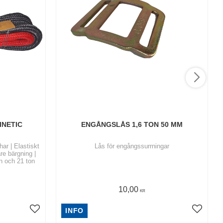
INETIC
ENGÅNGSLÅS 1,6 TON 50 MM
har | Elastiskt
Lås för engångssurrningar
re bärgning |
n och 21 ton
10,00
KR
INFO