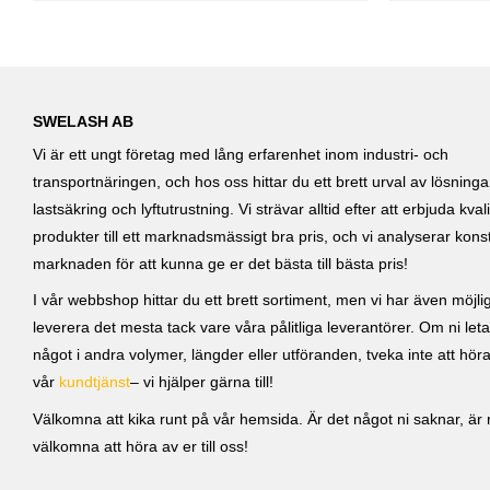
SWELASH AB
Vi är ett ungt företag med lång erfarenhet inom industri- och
transportnäringen, och hos oss hittar du ett brett urval av lösning
lastsäkring och lyftutrustning. Vi strävar alltid efter att erbjuda kvali
produkter till ett marknadsmässigt bra pris, och vi analyserar kons
marknaden för att kunna ge er det bästa till bästa pris!
I vår webbshop hittar du ett brett sortiment, men vi har även möjlig
leverera det mesta tack vare våra pålitliga leverantörer. Om ni leta
något i andra volymer, längder eller utföranden, tveka inte att höra 
vår
kundtjänst
– vi hjälper gärna till!
Välkomna att kika runt på vår hemsida. Är det något ni saknar, är ni
välkomna att höra av er till oss!