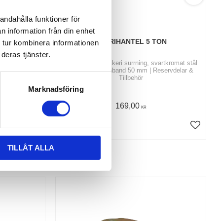
andahålla funktioner för
n information från din enhet
 ALU
EKERIHANTEL 5 TON
 tur kombinera informationen
deras tjänster.
rtkromat stål
Köp Hantel för Ekeri surrning, svartkromat stål
servdelar &
50 mm | Spännband 50 mm | Reservdelar &
Tillbehör
Marknadsföring
169,00
KR
KÖP
TILLÅT ALLA