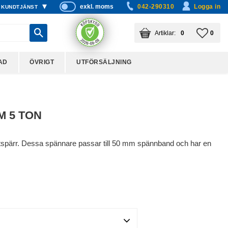
exkl. moms
042-290310
Logga in
KUNDTJÄNST
P
ri
KUNDVAGN
ANTAL PRODUKTER:
FAVO
ANTA
0
0
s
er
vi
AD
ÖVRIGT
UTFÖRSÄLJNING
s
a
s
M 5 TON
spärr. Dessa spännare passar till 50 mm spännband och har en