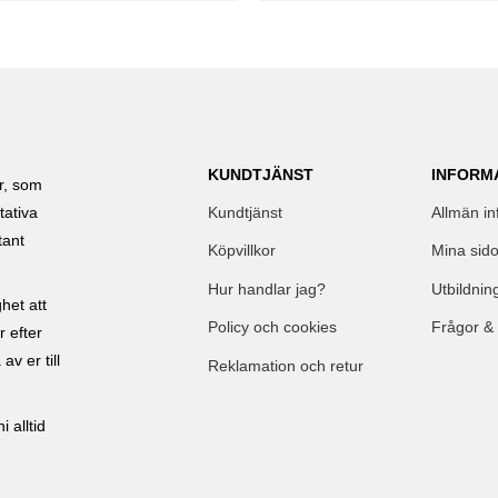
KUNDTJÄNST
INFORM
ar, som
Kundtjänst
Allmän in
tativa
tant
Köpvillkor
Mina sido
Hur handlar jag?
Utbildnin
het att
Policy och cookies
Frågor &
r efter
av er till
Reklamation och retur
 alltid