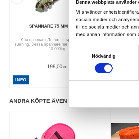
Denna webbplats använder 
Vi använder enhetsidentifierar
sociala medier och analysera 
SPÄNNARE 75 MM 10 TON
SPÄNN
till de sociala medier och a
med annan information som du 
Köp spännare 75 mm till spännband och
Köp Ergo
surrning. Dessa spännare har en brottstyrka på
spänning sam
S
10.000kg
Nödvändig
a
m
198,00
KR
t
y
INFO
INFO
c
k
ANDRA KÖPTE ÄVEN
e
s
v
a
l