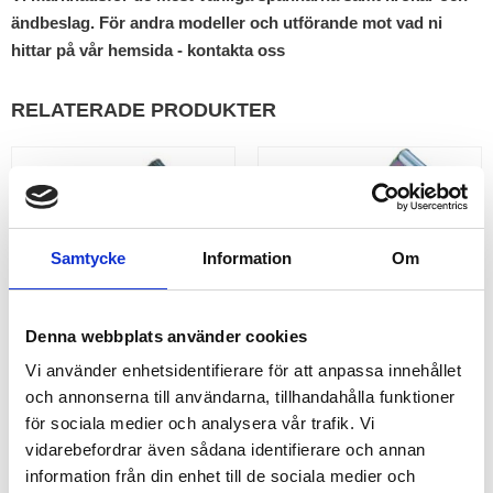
ändbeslag. För andra modeller och utförande mot vad ni
hittar på vår hemsida - kontakta oss
RELATERADE PRODUKTER
Samtycke
Information
Om
Denna webbplats använder cookies
Vi använder enhetsidentifierare för att anpassa innehållet
och annonserna till användarna, tillhandahålla funktioner
SPÄNNARE 50 MM 5 TON
SPÄNNARE 75 MM 10 TON
för sociala medier och analysera vår trafik. Vi
vidarebefordrar även sådana identifierare och annan
Köp spännare med
Köp spännare 75 mm till
transportspärr. Dessa spännare
spännband och surrning.
information från din enhet till de sociala medier och
passar till 50 mm spännband
Dessa spännare har en