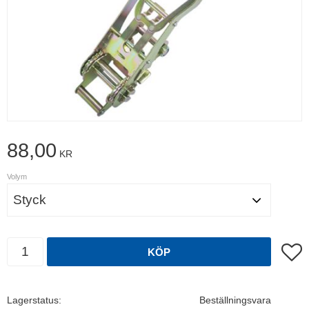
88,00
KR
Volym
Antal
Lägg t
KÖP
Lagerstatus
Beställningsvara