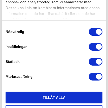
annons- och analysföretag som vi samarbetar med.
och har en brottstyrka på
brottstyrka på 10.000kg
5.000kg.
Dessa kan i sin tur kombinera informationen med annan
53,00
198,00
information som du har tillhandahållit eller som de har
KR
KR
samlat in när du har använt deras tjänster.
INFO
INFO
S
Nödvändig
a
m
ANDRA KÖPTE ÄVEN
t
Inställningar
y
c
k
Statistik
e
s
Marknadsföring
v
a
l
TILLÅT ALLA
LÅNGDEL EKERI/NÄRKO 
SURRNING  QUADROSTUD 