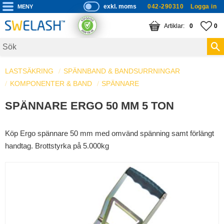
exkl. moms
042-290310
Logga in
P
ri
Meny
KUNDVAGN
ANTAL PRODUKTE
FA
AN
0
0
s
er
vi
LASTSÄKRING
SPÄNNBAND & BANDSURRNINGAR
s
KOMPONENTER & BAND
a
SPÄNNARE
s
SPÄNNARE ERGO 50 MM 5 TON
Köp Ergo spännare 50 mm med omvänd spänning samt förlängt
handtag. Brottstyrka på 5.000kg