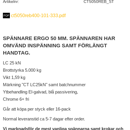
Artikelnr
CT5050REB_ST
ct5050reb400-101-333.pdf
SPÄNNARE ERGO 50 MM. SPÄNNAREN HAR
OMVÄND INSPÄNNING SAMT FÖRLÄNGT
HANDTAG.
LC 25 kN
Brottstyrka 5.000 kg
Vikt 1,59 kg
Märkning "CT LC25kN" samt batchnummer
Ytbehandling El-galvad, blå passivering,
Chrome 6+ fri
Går att köpa per styck eller 16-pack
Normal leveranstid ca 5-7 dagar efter order.
Vi marknadsför de mest vanliga spännarna samt krokar och