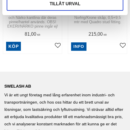
9,5 MTR LC 2000 DAN
10 MTR SPÄNNBAND
TILLÅT URVAL
Köp spännband 9,5 mtr.
Köp Spännband 50 mm
Spännbandet passar till Ekeri
passande kantskena i typ
och Närko kantlina där deras
Norfrig/Krone skåp, 0,5+9,5
pinne/hantel används. OBS!
mtr med Quadro stud fitting.
EKERI/NÄRKO pinne ingår ej!
81,00
215,00
KR
KR
KÖP
INFO
SWELASH AB
Vi är ett ungt företag med lång erfarenhet inom industri- och
transportnäringen, och hos oss hittar du ett brett urval av
lösningar, som lastsäkring och lyftutrustning. Vi strävar alltid efter
att erbjuda kvalitativa produkter till ett marknadsmässigt bra pris,
och vi analyserar konstant marknaden för att kunna ge er det