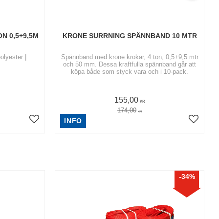
N 0,5+9,5M
KRONE SURRNING SPÄNNBAND 10 MTR
olyester |
Spännband med krone krokar, 4 ton, 0,5+9,5 mtr
och 50 mm. Dessa kraftfulla spännband går att
köpa både som styck vara och i 10-pack.
155,00
KR
174,00
KR
INFO
34
%