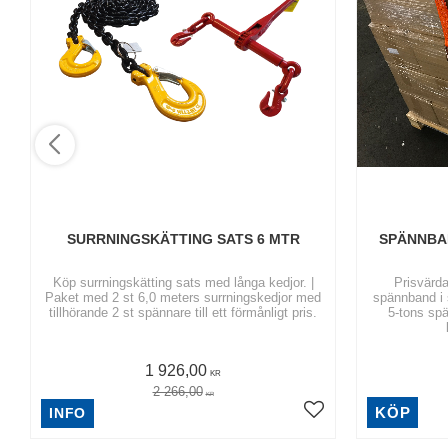
SURRNINGSKÄTTING SATS 6 MTR
SPÄNNBAN
Köp surrningskätting sats med långa kedjor. |
Prisvärd
Paket med 2 st 6,0 meters surrningskedjor med
spännband i 
tillhörande 2 st spännare till ett förmånligt pris.
5-tons sp
1 926,00
KR
2 266,00
KR
KÖP
INFO