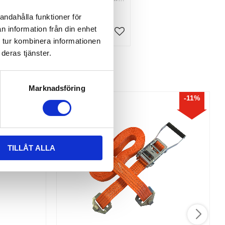
h
spännare och krok
407,00
Välj
KR
andahålla funktioner för
m
n information från din enhet
INFO
Lägg till i favoriter
Lägg till i favoriter
 tur kombinera informationen
deras tjänster.
Marknadsföring
11
%
TILLÅT ALLA