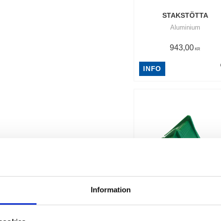
STAKSTÖTTA
Aluminium
943,00
KR
INFO
Information
KANTSKYDD
Kantskydd i plast -Kantsk
till spännband, skyddar go