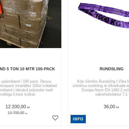
D 5 TON 10 MTR 100-PACK
RUNDSLING
a spännband i 100 pack. Dessa
Köp Sömlös Rundsling | Våra 
storpack innehåller 100st tvådelad
sömlösa rundsling är tillverkade e
ännband i tätvävd polyester med
Europa Norm EN 1492-2 och
kraftiga 5-tons krokar.
säkerhetsfaktor 7:1
12 200,00
36,00
KR
KR
13 700,00
KR
INFO