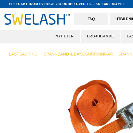
FRI FRAKT INOM SVERIGE VID ORDER ÖVER 1500 KR EXKL MOMS!
FAQ
UTBILDN
NYHETER
ERBJUDANDE
LA
LASTSÄKRING
SPÄNNBAND & BANDSURRNINGAR
SPÄNN