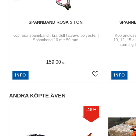
SPÄNNBAND ROSA 5 TON
SPÄNN
Köp rosa spännband i kraftfull tätvävd polyester |
Köp ändlösa
Spännband 10 mtr 50 mm
10, 12, 15 e
surrning 
159,00
KR
INFO
INFO
ANDRA KÖPTE ÄVEN
15
%