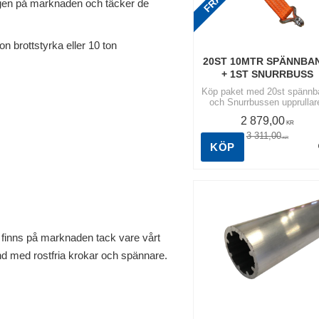
gen på marknaden och täcker de
 brottstyrka eller 10 ton
20ST 10MTR SPÄNNBAN
+ 1ST SNURRBUSS
Köp paket med 20st spännb
och Snurrbussen upprullar
Snurrbussen hjälper enkelt t
2 879,00
med smidig upprullning av l
KR
spännband. | Spännband 5
3 311,00
KR
KÖP
 finns på marknaden tack vare vårt
nd med rostfria krokar och spännare.