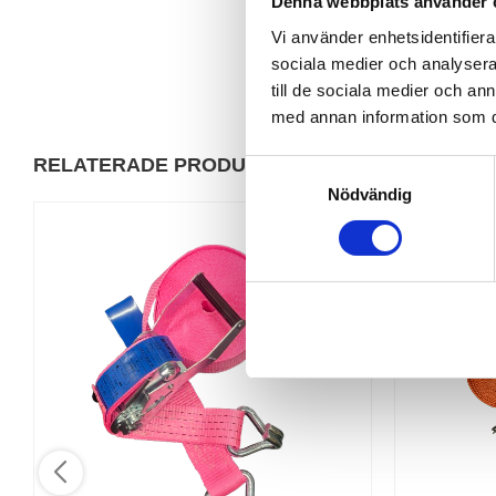
Denna webbplats använder 
Vi använder enhetsidentifierar
sociala medier och analysera 
till de sociala medier och a
med annan information som du 
RELATERADE PRODUKTER
S
Nödvändig
a
m
t
y
c
k
e
s
v
a
l