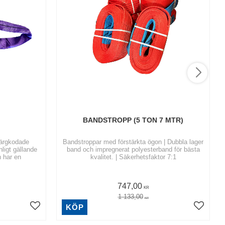
BANDSTROPP (5 TON 7 MTR)
färgkodade
Bandstroppar med förstärkta ögon | Dubbla lager
nligt gällande
band och impregnerat polyesterband för bästa
 har en
kvalitet. | Säkerhetsfaktor 7:1
747,00
KR
1 133,00
KR
KÖP