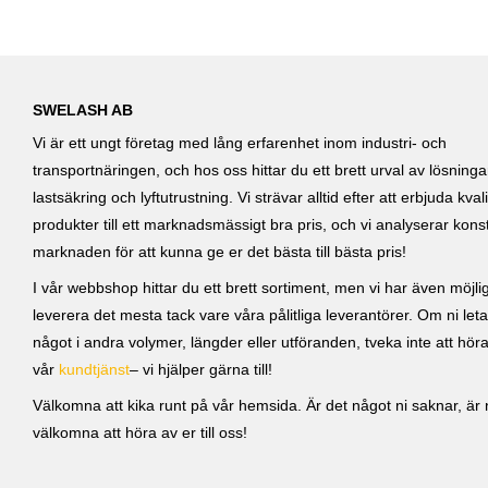
SWELASH AB
Vi är ett ungt företag med lång erfarenhet inom industri- och
transportnäringen, och hos oss hittar du ett brett urval av lösning
lastsäkring och lyftutrustning. Vi strävar alltid efter att erbjuda kvali
produkter till ett marknadsmässigt bra pris, och vi analyserar kons
marknaden för att kunna ge er det bästa till bästa pris!
I vår webbshop hittar du ett brett sortiment, men vi har även möjlig
leverera det mesta tack vare våra pålitliga leverantörer. Om ni leta
något i andra volymer, längder eller utföranden, tveka inte att höra 
vår
kundtjänst
– vi hjälper gärna till!
Välkomna att kika runt på vår hemsida. Är det något ni saknar, är ni
välkomna att höra av er till oss!