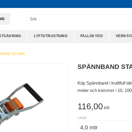
ING
STSÄKRING
LYFTUTRUSTNING
FALLSKYDD
VERKST
BAND 50 MM
SPÄNNBAND STA
Köp Spännband i kraftfull tä
meter och kommer i 10, 10
116,00
KR
Längd