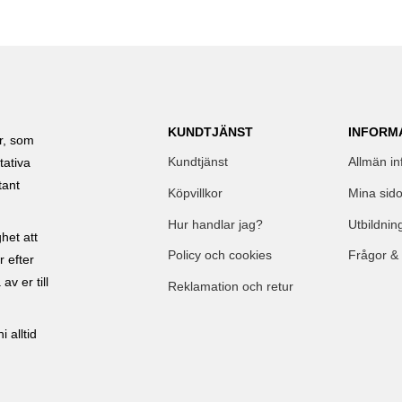
KUNDTJÄNST
INFORM
ar, som
Kundtjänst
Allmän in
tativa
tant
Köpvillkor
Mina sido
Hur handlar jag?
Utbildnin
het att
Policy och cookies
Frågor &
r efter
av er till
Reklamation och retur
 alltid