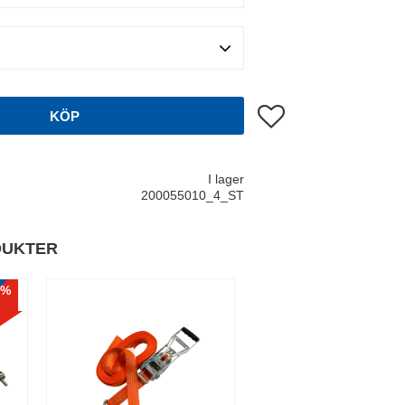
Lägg till i favoriter
KÖP
I lager
200055010_4_ST
DUKTER
%