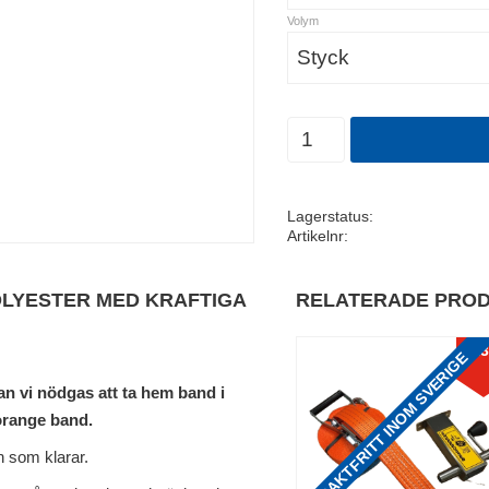
Volym
Antal
Lagerstatus
Artikelnr
OLYESTER MED KRAFTIGA
RELATERADE PRO
13
FRAKTFRITT INOM SVERIGE
an vi nödgas att ta hem band i
 orange band.
n som klarar.