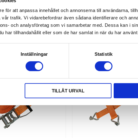
cookies
emballage samt band oc
8,00
annan surrningsutrustning. | 
KR
e för att anpassa innehållet och annonserna till användarna, tillh
mellan 50 mm och 75 m
vår trafik. Vi vidarebefordrar även sådana identifierare och anna
INFO
nnons- och analysföretag som vi samarbetar med. Dessa kan i sin
har tillhandahållit eller som de har samlat in när du har använt 
Inställningar
Statistik
TILLÅT URVAL