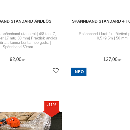
BAND STANDARD ÄNDLÖS
SPÄNNBAND STANDARD 4 TO
 spännband utan krok| 4/8 ton, 7,
Spännband i kraftfull tätvävd p
ller 17 mtr, 50 mm| Praktisk ändlös
0,5+9,5m | 50 mm
för att kunna bunta ihop gods. |
Spännband 50mm
92,00
127,00
KR
KR
INFO
11
%