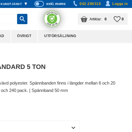
exkl. moms
042-290310
Logga in
KUNDTJÄNST
P
ri
KUNDVAGN
ANTAL PRODUKTER:
FAVO
ANTA
0
0
s
er
vi
AD
ÖVRIGT
UTFÖRSÄLJNING
s
a
s
NDARD 5 TON
tvävd polyester. Spännbanden finns i längder mellan 6 och 20
0 och 240 pack. | Spännband 50 mm