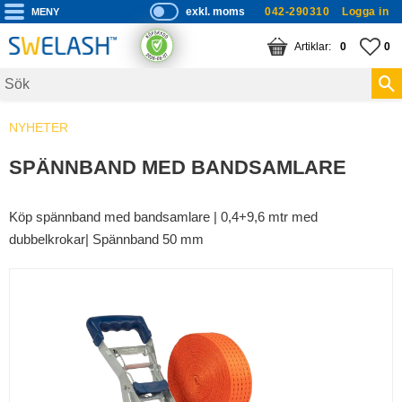
exkl. moms
042-290310
Logga in
P
ri
Meny
KUNDVAGN
ANTAL PRODUKTE
FA
AN
0
0
s
er
vi
NYHETER
s
a
SPÄNNBAND MED BANDSAMLARE
s
Köp spännband med bandsamlare | 0,4+9,6 mtr med
dubbelkrokar| Spännband 50 mm