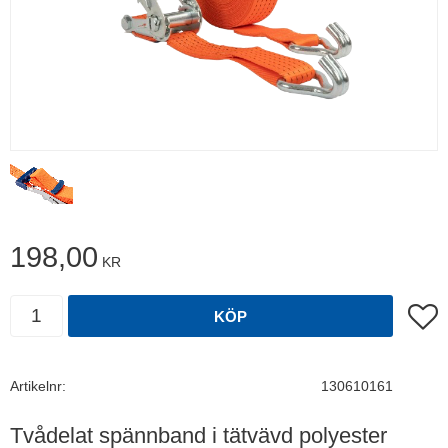
198,00
KR
Antal
Lägg t
KÖP
Artikelnr
130610161
Tvådelat spännband i tätvävd polyester