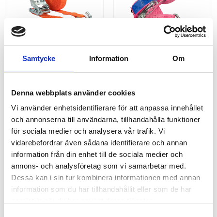
Samtycke
Information
Om
ERGO SURRNING 
SPÄNNBAND ROSA 5 TON
SPÄNNBAND MED 
BANDSAMLARE
Köp spännband med Ergo
Köp rosa spännband i kraftfull
Denna webbplats använder cookies
surrning och bandsamlare |
tätvävd polyester | Spännband
0,4+9,6 mtr med dubbelkrokar,
10 mtr 50 mm
Vi använder enhetsidentifierare för att anpassa innehållet
ERGO spännare. | Spännband
och annonserna till användarna, tillhandahålla funktioner
50 mm
för sociala medier och analysera vår trafik. Vi
275,00
159,00
KR
KR
vidarebefordrar även sådana identifierare och annan
KÖP
INFO
information från din enhet till de sociala medier och
annons- och analysföretag som vi samarbetar med.
Dessa kan i sin tur kombinera informationen med annan
ANDRA KÖPTE ÄVEN
information som du har tillhandahållit eller som de har
samlat in när du har använt deras tjänster.
S