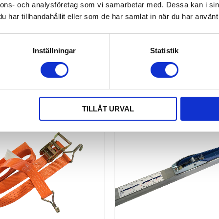
tel används. OBS! EKERI/NÄRKO
9 + 0,3 mtr med dubbelkrokar | 
nnons- och analysföretag som vi samarbetar med. Dessa kan i sin
pinne ingår ej!
mm
har tillhandahållit eller som de har samlat in när du har använt 
139,00
259,00
KR
KR
KÖP
Inställningar
Statistik
44
%
TILLÅT URVAL