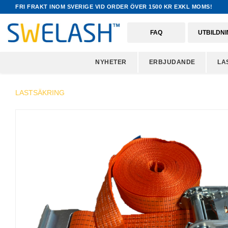
FRI FRAKT INOM SVERIGE VID ORDER ÖVER 1500 KR EXKL MOMS!
FAQ
UTBILDN
NYHETER
ERBJUDANDE
LA
LASTSÄKRING