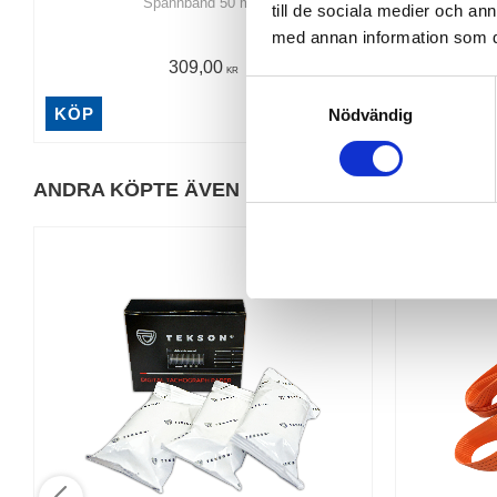
Spännband 50 mm
pinne/han
till de sociala medier och a
med annan information som du 
309,00
KR
S
KÖP
Nödvändig
a
INFO
m
t
ANDRA KÖPTE ÄVEN
y
c
k
e
s
v
a
l