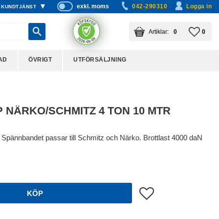
exkl. moms
042-290310
Logga in
KUNDTJÄNST
P
ri
KUNDVAGN
ANTAL PRODUKTER:
FAVO
ANTA
0
0
s
er
vi
AD
ÖVRIGT
UTFÖRSÄLJNING
s
a
s
 NÄRKO/SCHMITZ 4 TON 10 MTR
Spännbandet passar till Schmitz och Närko. Brottlast 4000 daN
Lägg till i favoriter
KÖP