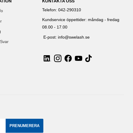
ATION
KONTAKTA OSS
Telefon: 042-290310
fo
Kundservice öppettider: måndag - fredag
r
08.00 - 17.00
g
E-post: info@swelash.se
 Svar
PRENUMERERA