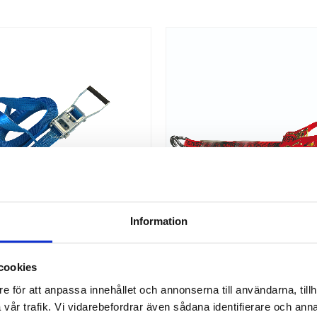
Information
cookies
NING SPÄNNBAND TYP 
SPÄNNBAND TENS
EKERI/NÄRKO
e för att anpassa innehållet och annonserna till användarna, tillh
band 0,5+9,5 mtr. Spännbandet
Spännband utvecklat för att 
vår trafik. Vi vidarebefordrar även sådana identifierare och anna
Ekeri och Närko kantlina där deras
spänningen i surrningen under hela