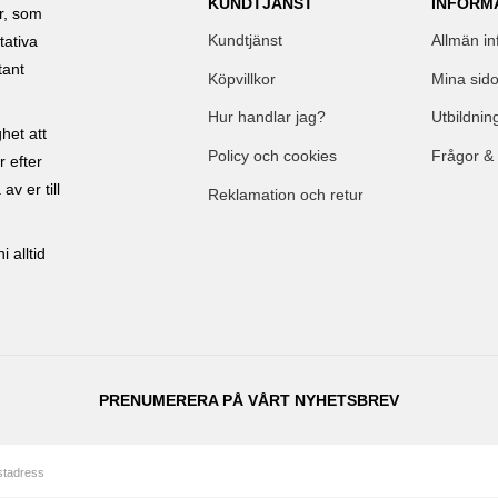
KUNDTJÄNST
INFORM
ar, som
Kundtjänst
Allmän in
tativa
tant
Köpvillkor
Mina sido
Hur handlar jag?
Utbildnin
het att
Policy och cookies
Frågor &
r efter
av er till
Reklamation och retur
 alltid
PRENUMERERA PÅ VÅRT NYHETSBREV