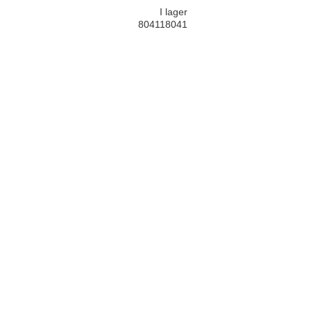
I lager
804118041