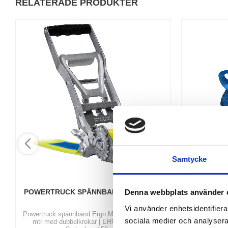
RELATERADE PRODUKTER
Samtycke
Denna webbplats använder 
POWERTRUCK SPÄNNBAND ERGO MAX
SURR
Vi använder enhetsidentifierar
Powertruck spännband Ergo Max 5 ton 10 + 0,4
Köp spänn
sociala medier och analysera 
mtr med dubbelkrokar | ERGO spännare |
passar till 