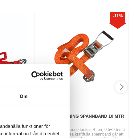
11
%
Om
O
KRONE SURRNING SPÄNNBAND 10 MTR
andahålla funktioner för
bibehålla
Spännband med krone krokar, 4 ton, 0,5+9,5 mtr
n information från din enhet
 transporten |
och 50 mm. Dessa kraftfulla spännband går att