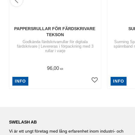
PAPPERSRULLAR FÖR FÄRDSKRIVARE 
SU
TEKSON
​Godkända färdskrivarrullar för digitala
Surrning S
färdskrivare | Levereras i förpackning med 3
spännband m
rullar i varje
96,00
KR
INFO
INFO
SWELASH AB
Vi är ett ungt företag med lång erfarenhet inom industri- och