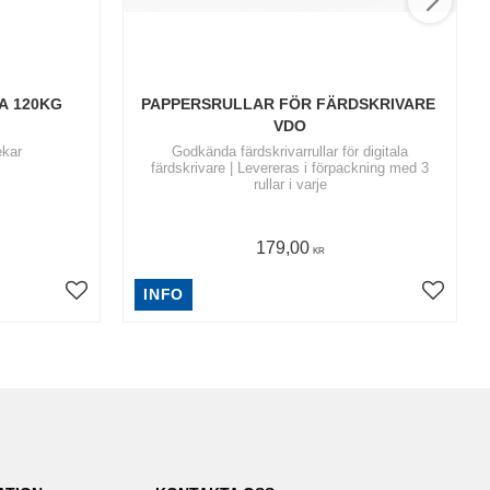
A 120KG
PAPPERSRULLAR FÖR FÄRDSKRIVARE 
VDO
ekar
​Godkända färdskrivarrullar för digitala
färdskrivare | Levereras i förpackning med 3
rullar i varje
179,00
KR
INFO