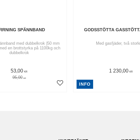
RRNING SPÄNNBAND
GODSSTÖTTA GASSTÖTT
pännband med dubbelkrok ​|50 mm
Med gasfjäder, två storl
ed en brottstyrka på 1100kg och
dubbelkrok
53,00
1 230,00
KR
KR
95,00
KR
INFO