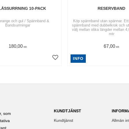
ÅSSURRNING 10-PACK
RESERVBAND
range och gul / Spännband &
Köp spännband utan spännar. Ett
Bandsurrningar
spännband med dubbelkrok och ut
välj mellan olika längder mellan 4,0
mtr
180,00
67,00
KR
KR
INFO
KUNDTJÄNST
INFORM
ar, som
Kundtjänst
Allmän in
tativa
tant