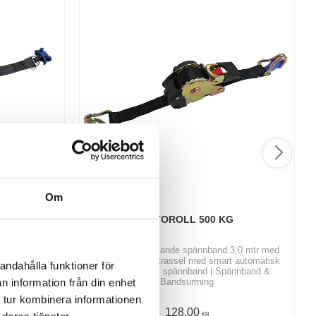
Om
INGLESTUD
AUTOROLL 500 KG
 2,7 mtr med
Köp självupprullande spännband 3,0 mtr med
med smart
krokar | Undvik trassel med smart automatisk
andahålla funktioner för
ännband |
upprullning av spännband | Spännband &
n information från din enhet
ing
Bandsurrning
 tur kombinera informationen
128,00
KR