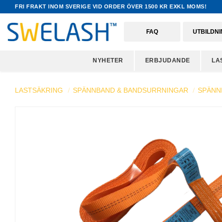
FRI FRAKT INOM SVERIGE VID ORDER ÖVER 1500 KR EXKL MOMS!
FAQ
UTBILDN
NYHETER
ERBJUDANDE
LA
LASTSÄKRING
SPÄNNBAND & BANDSURRNINGAR
SPÄNN