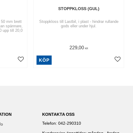
STOPPKLOSS (GUL)
 50 mm brett
Stoppkloss till Lastbil, i plast - hindrar rullande
an spännare,
gods eller under hjul.
 upp till 20,0
229,00
KR
KÖP
ATION
KONTAKTA OSS
Telefon: 042-290310
fo