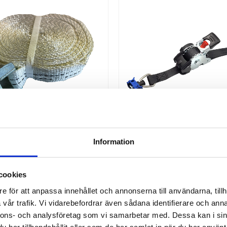
Information
URRNING 35MM ZINKLÅS 
AUTOROLL 25MM 500KG S
800KG, 7,0 MTR
cookies
urrning ändlöst spännband 35 mm
Köp självupprullande spännband
med vitt band.
singlestud | Undvik trassel 
e för att anpassa innehållet och annonserna till användarna, tillh
automatisk upprullning av sp
vår trafik. Vi vidarebefordrar även sådana identifierare och anna
Spännband & Bandsurrn
nnons- och analysföretag som vi samarbetar med. Dessa kan i sin
50,00
145,00
KR
KR