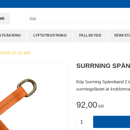
ING
STSÄKRING
LYFTUTRUSTNING
FALLSKYDD
VERKST
BAND 25-35 MM
SURRNING SPÄN
Köp Surrning Spännband 2 to
surrningsfästet är krokform
92,00
KR
Antal