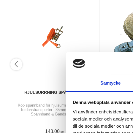
Samtycke
HJULSURRNING SPÄNNBAND
KAMLÅSS
Denna webbplats använder 
Köp spännband för hjulsurrning vid bil- och
Köp kamlåss
fordonstransporter | 35mm och 50mm |
Vi använder enhetsidentifierar
Spännband & Bandsurrning
sociala medier och analysera 
till de sociala medier och a
143,00
KR