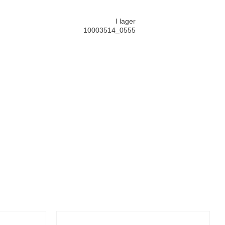
I lager
10003514_0555