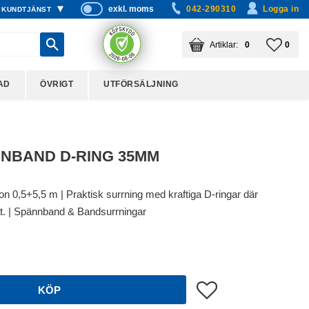
exkl. moms
042-290310
Logga in
KUNDTJÄNST
P
ri
KUNDVAGN
ANTAL PRODUKTER:
FAVO
ANTA
0
0
s
er
vi
AD
ÖVRIGT
UTFÖRSÄLJNING
s
a
s
NBAND D-RING 35MM
n 0,5+5,5 m | Praktisk surrning med kraftiga D-ringar där
at. | Spännband & Bandsurrningar
Lägg till i favoriter
KÖP