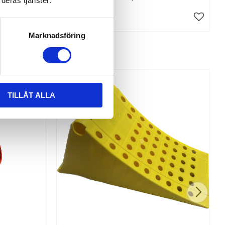
deras tjänster.
INFO
Marknadsföring
TILLÅT ALLA