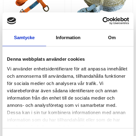
Samtycke
Information
Om
SURRNING SPÄNNBAND 
KAMLÅSSURRNING 35MM 
D-RING 35MM
ZINKLÅS 800KG, 7,0 MTR
Köp Surrning Spännband 2 ton
Köp kamlåssurrning ändlöst
Denna webbplats använder cookies
0,5+5,5 m | Praktisk surrning
spännband 35 mm med vitt
med kraftiga D-ringar där
band.
Vi använder enhetsidentifierare för att anpassa innehållet
surrningsfästet är krokformat. |
och annonserna till användarna, tillhandahålla funktioner
Spännband & Bandsurrningar
för sociala medier och analysera vår trafik. Vi
92,00
50,00
KR
KR
vidarebefordrar även sådana identifierare och annan
information från din enhet till de sociala medier och
KÖP
KÖP
annons- och analysföretag som vi samarbetar med.
Dessa kan i sin tur kombinera informationen med annan
ANDRA KÖPTE ÄVEN
information som du har tillhandahållit eller som de har
samlat in när du har använt deras tjänster.
12
%