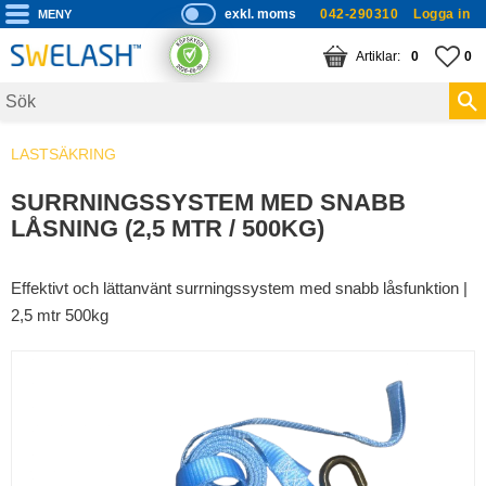
exkl. moms
042-290310
Logga in
P
ri
Meny
KUNDVAGN
ANTAL PRODUKTE
FA
AN
0
0
s
er
vi
LASTSÄKRING
s
a
SURRNINGSSYSTEM MED SNABB
s
LÅSNING (2,5 MTR / 500KG)
Effektivt och lättanvänt surrningssystem med snabb låsfunktion |
2,5 mtr 500kg