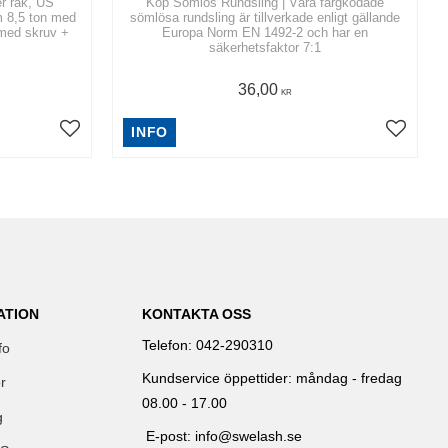
er rak, US
Köp Sömlös Rundsling | Våra färgkodade
.m 8,5 ton med
sömlösa rundsling är tillverkade enligt gällande
 med skruv +
Europa Norm EN 1492-2 och har en
säkerhetsfaktor 7:1
36,00
KR
INFO
ATION
KONTAKTA OSS
Telefon: 042-290310
fo
Kundservice öppettider: måndag - fredag
r
08.00 - 17.00
g
E-post: info@swelash.se