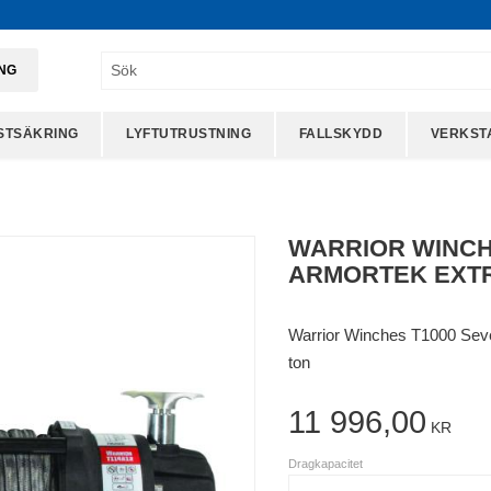
ING
STSÄKRING
LYFTUTRUSTNING
FALLSKYDD
VERKST
WARRIOR WINCHE
ARMORTEK EXT
Warrior Winches T1000 Seve
ton
11 996,00
KR
Dragkapacitet