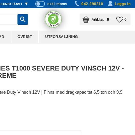
exkl. moms
042-290310
Logga in
KUNDTJÄNST
P
ri
KUNDVAGN
ANTAL PRODUKTER:
FAVO
ANTA
0
0
s
er
vi
AD
ÖVRIGT
UTFÖRSÄLJNING
s
a
s
S T1000 SEVERE DUTY VINSCH 12V -
REME
re Duty Vinsch 12V | Finns med dragkapacitet 6,5 ton och 9,9