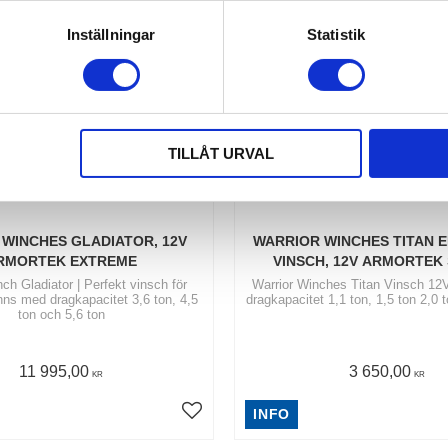
Inställningar
Statistik
TILLÅT URVAL
WINCHES GLADIATOR, 12V 
WARRIOR WINCHES TITAN E
RMORTEK EXTREME
VINSCH, 12V ARMORTEK
ch Gladiator | Perfekt vinsch för
Warrior Winches Titan Vinsch 12
inns med dragkapacitet 3,6 ton, 4,5
dragkapacitet 1,1 ton, 1,5 ton 2,0 
ton och 5,6 ton
11 995,00
3 650,00
KR
KR
INFO