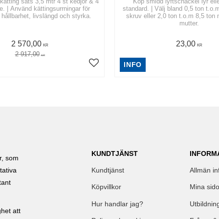
kätting sats 3,5 mtr 4 st kedjor & 4
Köp smidd lyftschackel lyr ell
rningar för
standard. | Välj bland 0,5 ton t.o
hållbarhet, livslängd och styrka.
skruv eller 2,0 ton t.o.m 8,5 ton
mutter.
2 570,00
23,00
KR
KR
2 917,00
KR
INFO
KUNDTJÄNST
INFORM
ar, som
Kundtjänst
Allmän in
tativa
tant
Köpvillkor
Mina sido
Hur handlar jag?
Utbildnin
het att