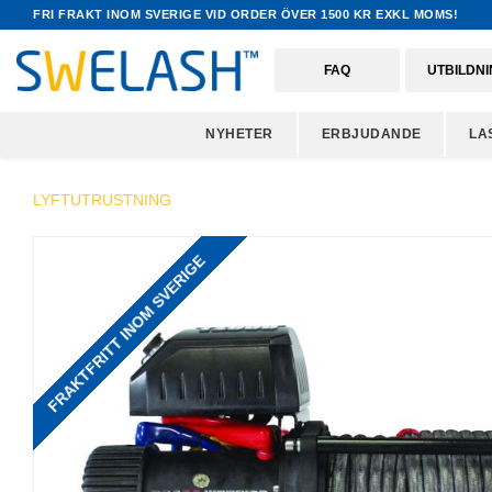
FRI FRAKT INOM SVERIGE VID ORDER ÖVER 1500 KR EXKL MOMS!
FAQ
UTBILDN
NYHETER
ERBJUDANDE
LA
LYFTUTRUSTNING
FRAKTFRITT INOM SVERIGE