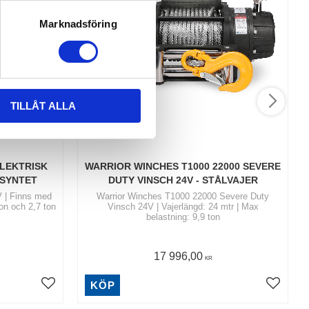
Marknadsföring
TILLÅT ALLA
LEKTRISK 
WARRIOR WINCHES T1000 22000 SEVERE 
 SYNTET
DUTY VINSCH 24V - STÅLVAJER
V | Finns med
Warrior Winches T1000 22000 Severe Duty
ton och 2,7 ton
Vinsch 24V | Vajerlängd: 24 mtr | Max
belastning: 9,9 ton
17 996,00
KR
KÖP