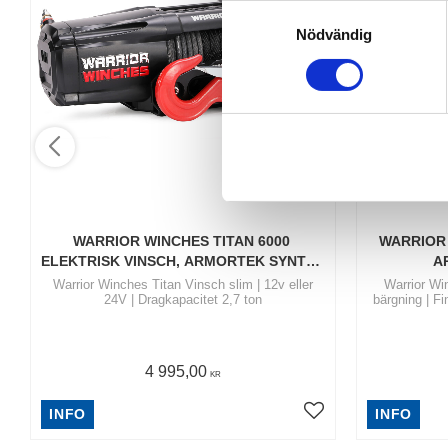
S
Nödvändig
a
m
t
y
c
k
e
s
v
WARRIOR WINCHES TITAN 6000 
WARRIOR 
a
ELEKTRISK VINSCH, ARMORTEK SYNTET 
A
l
- SLIM
Warrior Winches Titan Vinsch slim | 12v eller
Warrior Win
24V | Dragkapacitet 2,7 ton
bärgning | F
4 995,00
KR
INFO
INFO