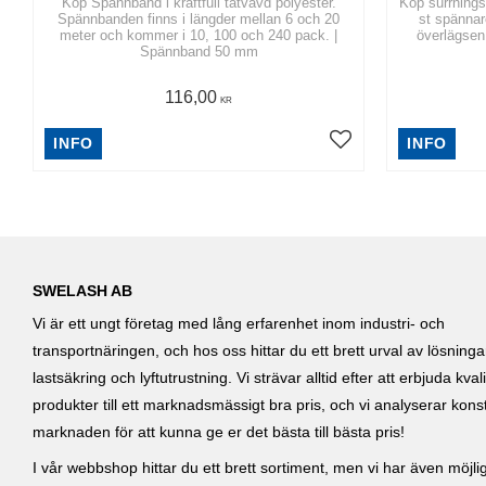
Köp Spännband i kraftfull tätvävd polyester.
Köp surrnings
Spännbanden finns i längder mellan 6 och 20
st spännare. | Använd kättingsur
meter och kommer i 10, 100 och 240 pack. |
överlägsen 
Spännband 50 mm
116,00
KR
INFO
INFO
SWELASH AB
Vi är ett ungt företag med lång erfarenhet inom industri- och
transportnäringen, och hos oss hittar du ett brett urval av lösning
lastsäkring och lyftutrustning. Vi strävar alltid efter att erbjuda kvali
produkter till ett marknadsmässigt bra pris, och vi analyserar kons
marknaden för att kunna ge er det bästa till bästa pris!
I vår webbshop hittar du ett brett sortiment, men vi har även möjlig