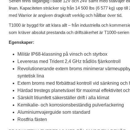
Serien finns tillgänglig i både 12V och 24V samt med stålvajer 
linan. Kapaciteten sträcker sig från 14 500 lbs (6 577 kg) upp till
med Warrior är angiven dragkraft verklig och hållbar över tid.
T1000 är byggd för att klara allt – från industriella och kommersiell
som kräver absolut prestanda och driftsäkerhet är T1000-serien d
Egenskaper:
Militär IP68-klassning på vinsch och styrbox
Levereras med Trident 2,4 GHz trådlös fjärrkontroll
Revolutionerande extern broms minimerar värmeuppb
syntetisk lina
Extern broms med förbättrad kontroll vid sänkning och h
Härdad trestegs planetväxel för maximal effektivitet och ti
Särskilt litiumfett säkerställer drift i alla klimat
Kemikalie- och korrosionsbeständig pulverlackering
Aluminiumvajerguide som standard
Rostfria fästen