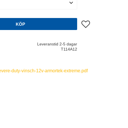
Lägg till i favoriter
KÖP
Leveranstid 2-5 dagar
T114A12
severe-duty-vinsch-12v-armortek-extreme.pdf