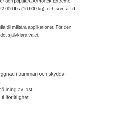
eller den populära Armortek Extreme-
 22 000 lbs (10 000 kg), och som alltid
a till militära applikationer. För den
et självklara valet.
yggnad i trumman och skyddar
ållning av last
llförlitlighet