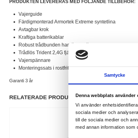
PRODUKTEN LEVERERAS MED FÖLJANDE TILLBEHÖR:
Vajerguide
Färdigmonterad Armortek Extreme syntetlina
Avtagbar krok
Kraftiga batterikablar
Robust trådbunden handkontroll
Trådlös Trident 2,4G fjärrkontroll
Vajerspännare
Monteringssats i rostfritt stål
Samtycke
Garanti 3 år
Denna webbplats använder 
RELATERADE PRODUKTER
Vi använder enhetsidentifierar
sociala medier och analysera 
till de sociala medier och a
med annan information som du 