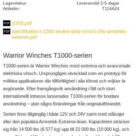
Lagerstatus
Leveranstid 2-5 dagar
Artikelnr
T114A24
t1000.pdf
specifikation-t-1000-severe-duty-vinsch-24v-armortek-
extreme.pdf
Warrior Winches T1000-serien
T1000-serien är Warrior Winches mest extrema och avancerade
elektriska vinsch. Ursprungligen utvecklad som en prototyp för
militära applikationer där tillförlitlighet i alla klimat och miljöer är
avgörande. Efter framgångsrik användning i fält och stort
internationellt intresse lanserades T1000-serien för bredare
användning – utan några förändringar från originalutförandet.
Serien finns tillgänglig i både 12V och 24V samt med stålvajer
eller den populära Armortek Extreme-linan. Kapaciteten sträcker
sig från 14 500 lbs (6 577 kg) upp till 22 000 lbs (10 000 kg), och