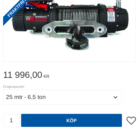
11 996,00
KR
Dragkapacitet
Antal
Lägg t
KÖP