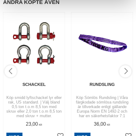
ANDRA KÖPTE ÄVEN
SCHACKEL
RUNDSLING
Köp smidd lyftschackel lyr eller
Köp Sömlös Rundsling | Våra
rak, US standard. | Välj bland
färgkodade sömlösa rundsling
0,5 ton t.o.m 8,5 ton med
är tillverkade enligt gällande
skruv eller 2,0 ton t.o.m 8,5 ton
Europa Norm EN 1492-2 och
med skruv + mutter.
har en säkerhetsfaktor 7:1
23,00
36,00
KR
KR