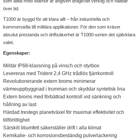
som alltid med Warrior är angiven dragkraft verklig och hållbar
över tid.
T1000 är byggd för att klara allt – från industriella och
kommersiella till militära applikationer. För den som kräver
absolut prestanda och driftsäkerhet är T1000-serien det självklara
valet.
Egenskaper:
Militär IP68-klassning på vinsch och styrbox
Levereras med Trident 2,4 GHz trådlös fjärrkontroll
Revolutionerande extern broms minimerar
värmeuppbyggnad i trumman och skyddar syntetisk lina
Extern broms med förbättrad kontroll vid sänkning och
hållning av last
Härdad trestegs planetväxel för maximal effektivitet och
tillförlitlighet
Särskilt litiumfett säkerställer drift i alla klimat
Kemikalie- och korrosionsbeständig pulverlackering