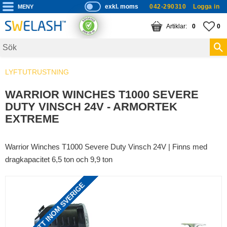
exkl. moms
042-290310
Logga in
P
ri
Meny
KUNDVAGN
ANTAL PRODUKTE
FA
AN
0
0
s
er
vi
LYFTUTRUSTNING
s
a
WARRIOR WINCHES T1000 SEVERE
s
DUTY VINSCH 24V - ARMORTEK
EXTREME
Warrior Winches T1000 Severe Duty Vinsch 24V | Finns med
dragkapacitet 6,5 ton och 9,9 ton
FRAKTFRITT INOM SVERIGE