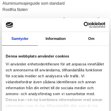
Aluminiumvajerguide som standard
Rostfria fästen
PRODUKTEN LEVERERAS MED FÖLJANDE TILLBEHÖR:
Vajerguide
Färdigmonterad Armortek Extreme syntetlina
Samtycke
Information
Om
Avtagbar krok
Kraftiga batterikablar
Robust trådbunden handkontroll
Denna webbplats använder cookies
Trådlös Trident 2,4G fjärrkontroll
Vi använder enhetsidentifierare för att anpassa innehållet
Vajerspännare
och annonserna till användarna, tillhandahålla funktioner
Monteringssats i rostfritt stål
för sociala medier och analysera vår trafik. Vi
vidarebefordrar även sådana identifierare och annan
Garanti 3 år
information från din enhet till de sociala medier och
annons- och analysföretag som vi samarbetar med.
RELATERADE PRODUKTER
Dessa kan i sin tur kombinera informationen med annan
information som du har tillhandahållit eller som de har